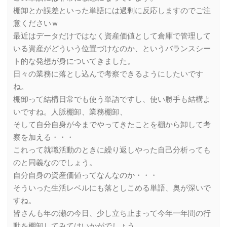
棚卸とか誤差といった単語には過剰に反応しますのでご注
意くださいｗ
最近はデータだけではなく資産価値として倉庫で管理して
いる資産がどういう位置づけなのか、というバランスシー
ト的な発想が身についてきました。
日々の業務に落とし込んで考察できるようにしたいです
ね。
棚卸って結構日常でも使う単語ですし、使い勝手も結構よ
いですね。人脈棚卸、業務棚卸、
そして自分自身が今までやってきたことを棚から卸して考
察を加える・・・
これって就職活動のときに繰り返しやった自己分析っても
のと同義なのでしょう。
自分自身の資産価値ってなんなのか・・・
そういった生活レベルにも落としこめる単語、奥が深いで
すね。
皆さんも年の瀬の今日、少し立ち止まって今年一年間の行
動を棚卸してみてはいかがでしょう。