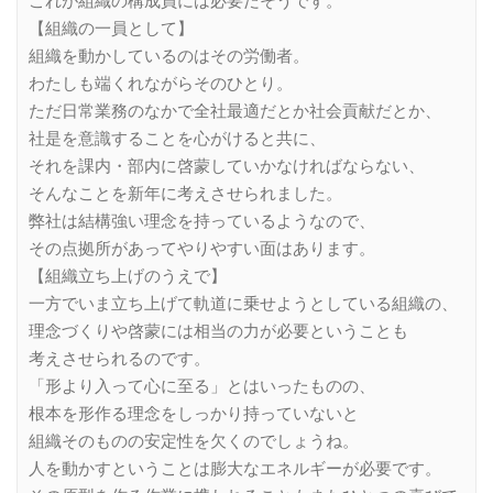
これが組織の構成員には必要だそうです。
【組織の一員として】
組織を動かしているのはその労働者。
わたしも端くれながらそのひとり。
ただ日常業務のなかで全社最適だとか社会貢献だとか、
社是を意識することを心がけると共に、
それを課内・部内に啓蒙していかなければならない、
そんなことを新年に考えさせられました。
弊社は結構強い理念を持っているようなので、
その点拠所があってやりやすい面はあります。
【組織立ち上げのうえで】
一方でいま立ち上げて軌道に乗せようとしている組織の、
理念づくりや啓蒙には相当の力が必要ということも
考えさせられるのです。
「形より入って心に至る」とはいったものの、
根本を形作る理念をしっかり持っていないと
組織そのものの安定性を欠くのでしょうね。
人を動かすということは膨大なエネルギーが必要です。