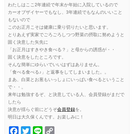
わたしはここ2年連続で年末か年始に入院しているので
カーオブザイヤーでもなし、3年連続でもなんのいいこと
もないので
このお正月こそは健康に乗り切りたいと思います。
とりあえず実家でごろごろしつつ野菜の摂取に努めようと
固く決意した矢先に
「お正月はすきやき食べる？」と母からの誘惑が・・
固く決意をしたところです。
そんな簡単にゆらいでいいはずはありません。
「食べる食べる♪」と返事をしてしまいました。。
まあ、白菜とお葱もいっしょにいっぱい食べるということ
で・・。
来年は勉強するぞ、と決意している人、会員登録がまだで
したら
決意が揺らぐ前にどうぞ
会員登録
を。
明日は大久保くんです。お楽しみに！
Facebook
Twitter
Line
Copy