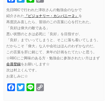
Link
先日RBCで行われた津吹さんの勉強会のなかで
紹介された
『ビジョナリー・カンパニー２』
を
再度読み直したら、冒頭のこの言葉に心を打たれた。
「良好は偉大の敵である」
悪い状態のときは必死に「良好」を目指すが、
「良好」までいってしまうと、そこに落ち着いてしまう。
だからこそ「偉大」な人や会社はほんのわずかなのだ。
この言葉を肝に銘じて、来年の計画をたてたいと思う。
☆RBCにご興味のある方・勉強会に参加されたい方はまず
会員登録
をお願いします☆
次は村上くんです。
お楽しみに☆
Facebook
Twitter
Line
Copy
Link