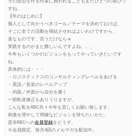
その原型を作る作業に携われることもまたひとつの喜びで
すね。
【年のはじめに】
個人として向かうべきゴール／テーマを決めておけば、
そこに全ての活動を帰結させればよいわけですから、
楽なものです、言うだけならｗ
実践するのがまた難しいんですよね。。。
今年もいくつかのビジョンをもってやっていきたいです
ね。
具体的には・・・
・ロジスティクスのコンサルティングレベルをあげる
・英語／音楽のレベルアップ
・内面／外面から自分を磨く
一部軌道修正もありうりますが、
こんな私をRBC共々今年も宜しくお願い致します。
刺激を増やして明確なビジョンを持ちたいかた、
是非RBCへの
会員登録
をどうぞ。
※会員限定、毎月4回のメルマガを配信中。