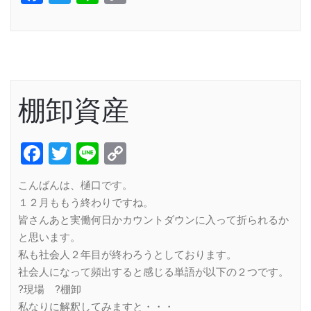
Link
棚卸資産
Facebook
Twitter
Line
Copy
Link
こんばんは、樋口です。
１２月ももう終わりですね。
皆さんあと実働何日かカウントダウンに入って折られるか
と思います。
私も社会人２年目が終わろうとしております。
社会人になって頻出すると感じる単語が以下の２つです。
?現場 ?棚卸
私なりに解釈してみますと・・・