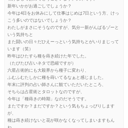
新年いかがお過ごしでしょうか？
今年は4日をお休みにして仕事はじめは7日という方、けっ
こう多いのではないでしょうか？
わたしがまさにそうなのですが、気分一新がんばるゾーと
いう気持ちと
また闘いの日々だひえーっという気持ちとがいりまじって
います（笑）
昨年はひたすら種を蒔き続けた年でした。
（たびたび占いネタで恐縮ですが）
六星占術的にも大殺界から種子に変わり、
ふむふむたしかに種を蒔いてるなぁと感じました。
年末に評判の占い師さんに観ていただいたところ、
そちらは占星術とタロットなのですが、
今年は「種蒔きの時期」なのだそうです。
またですか？まだですか？という気もちょっぴりします
が、
種は蒔き続けないと花が咲かなくなってしまいますもん
ね。