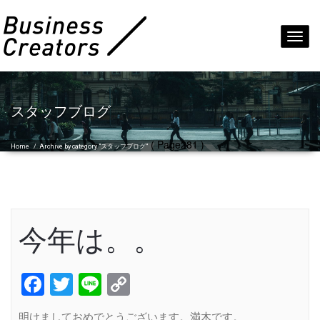
Toggl
navig
スタッフブログ
( Page281 )
Home
/
Archive by category "スタッフブログ"
今年は。。
Facebook
Twitter
Line
Copy
Link
明けましておめでとうございます。満木です。