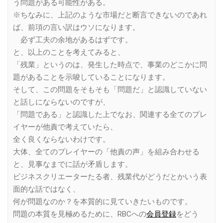
う問題がある可能性がある。
※ちなみに、上記のような市場だと断言できないのであれ
ば、前項の言い訳はウソになります。
必ず工夫の余地があるはずです。
と、以上のことを考えてみると、
「残業」というのは、発生した時点で、事業のどこかに問
題があることを示唆していることになります。
そして、この問題をそもそも「問題だ」と認識していない
と話しにならないのですが、
「問題である」と認識した上でなお、関連する全てのプレ
イヤーが他責で考えていたら、
全く良くならないわけです。
大体、全てのプレイヤーの「他責の声」を組み合わせる
と、見事なまでに話が矛盾します。
ビジネスクリエーターたる者、残業代がどうだとかいう表
面的な話ではなく、
何が問題なのか？を本質的に見ていきたいものです。
問題の本質を見極めるために、RBCへの
会員登録
をどう