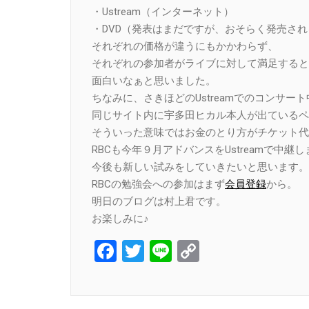
・Ustream（インターネット）
・DVD（発表はまだですが、おそらく発売さ
それぞれの価格が違うにもかかわらず、
それぞれの参加者がライブに対して満足すると
面白いなぁと思いました。
ちなみに、さきほどのUstreamでのコンサー
同じサイト内に宇多田ヒカル本人が出ているペ
そういった意味ではお金のとり方がチケット代
RBCも今年９月アドバンスをUstreamで中継
今後も新しい試みをしていきたいと思います。
RBCの勉強会への参加はまず
会員登録
から。
明日のブログは村上君です。
お楽しみに♪
Facebook
Twitter
Line
Copy
Link