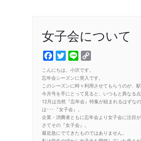
女子会について
Facebook
Twitter
Line
Copy
Link
こんにちは。小沢です。
忘年会シーズンに突入です。
このシーズンに時々利用させてもらうのが、駅
今月号を手にとって見ると、いつもと異なる点
12月は当然『忘年会』特集が組まれるはずな
は･･･『女子会』。
企業・消費者ともに忘年会より女子会に注目が
さてその『女子会』。
最近急にでてきたものではありません。
私は学生の頃から女子会を開催していた覚えが