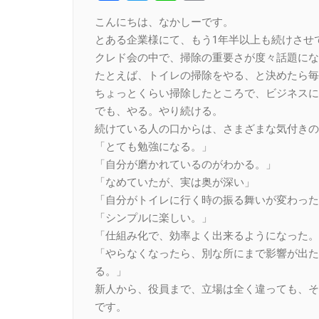
Link
こんにちは、なかしーです。
とある企業様にて、もう1年半以上も続けさせ
クレド会の中で、掃除の重要さが度々話題にな
たとえば、トイレの掃除をやる、と決めたら毎
ちょっとくらい掃除したところで、ビジネスに
でも、やる。やり続ける。
続けている人の口からは、さまざまな気付きの
「とても勉強になる。」
「自分が磨かれているのがわかる。」
「なめていたが、実は奥が深い」
「自分がトイレに行く時の振る舞いが変わった
「シンプルに楽しい。」
「仕組み化で、効率よく出来るようになった。
「やらなくなったら、別な所にまで影響が出た
る。」
新人から、役員まで、立場は全く違っても、そ
です。