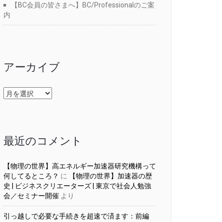
【BC会員の皆さまへ】BC/Professionalのご案
内
アーカイブ
ア
ー
カ
イ
ブ
最近のコメント
【物理の世界】高エネルギー加速器研究機構って
何してるところ？
に
【物理の世界】加速器の歴
史 | ビジネスクリエーターズ | 東京で社会人勉強
会／セミナー開催
より
引っ越しで必要な手続きを超速で済ます：前編