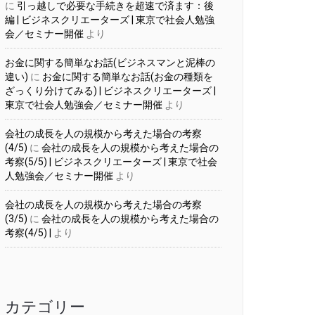
に
引っ越しで必要な手続きを超速で済ます：後
編 | ビジネスクリエーターズ | 東京で社会人勉強
会／セミナー開催
より
お金に関する簡単なお話(ビジネスマンと泥棒の
違い)
に
お金に関する簡単なお話(お金の種類を
ざっくり分けてみる) | ビジネスクリエーターズ |
東京で社会人勉強会／セミナー開催
より
会社の成長を人の規模から考えた場合の考察
(4/5)
に
会社の成長を人の規模から考えた場合の
考察(5/5) | ビジネスクリエーターズ | 東京で社会
人勉強会／セミナー開催
より
会社の成長を人の規模から考えた場合の考察
(3/5)
に
会社の成長を人の規模から考えた場合の
考察(4/5) |
より
カテゴリー