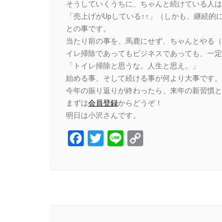
そうしていくうちに、ちゃんと続けている人は
「売上げがUpしている↑↑」（しかも、継続的
との事です。
当たり前の事を、馬鹿にせず、ちゃんとやる（
イレ掃除であってもビジネスであっても、一定
「トイレ掃除と思うな。人生と思え。」
始める事、そして続ける事が何より大事です。
今年の振り返りが終わったら、来年の新習慣と
まずは
会員登録
からどうぞ！
明日は小沢さんです。
Facebook
Twitter
Line
Copy
Link