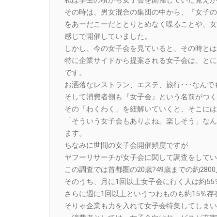
その時は、男女混合の集団の中から、『女子の
をあーだこーだととりとめなく喋ることや、女
感じで開催していました。
しかし、今の女子会を見ていると、その時とは
特に企業サイドから提案される女子会は、とに
です。
お洒落なレストラン、エステ、旅行･･･なん
そして消費者側も『女子会』という名前がつく
その「わくわく」を紐解いていくと、そこには
「そういう女子会もありよね。楽しそう」なん
ます。
ちなみに世間の女子会開催頻度ですが
ヤフーリサーチが女子会に関して調査をしてい
この調査では首都圏の20歳?49歳までの約28
そのうち、月に1回以上女子会に行く人は約5
さらに週に1回以上というつわものも約15％存
そりゃ企業も力を入れて女子会特集してしまい