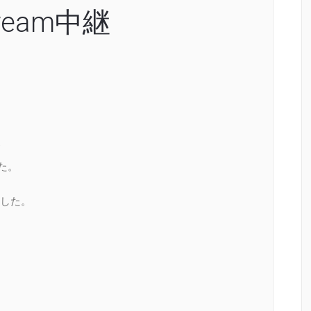
ream中継
た。
した。