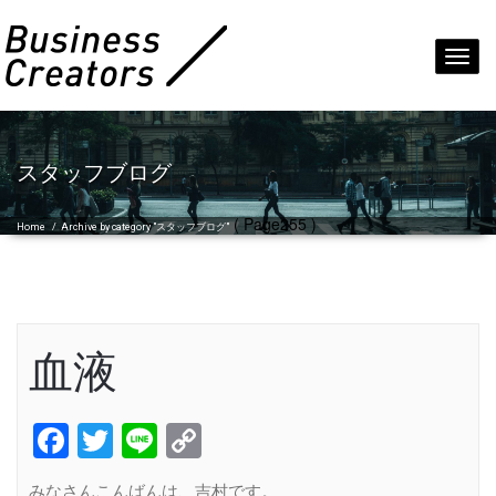
Toggl
navig
スタッフブログ
( Page255 )
Home
/
Archive by category "スタッフブログ"
血液
Facebook
Twitter
Line
Copy
Link
みなさんこんばんは、吉村です。