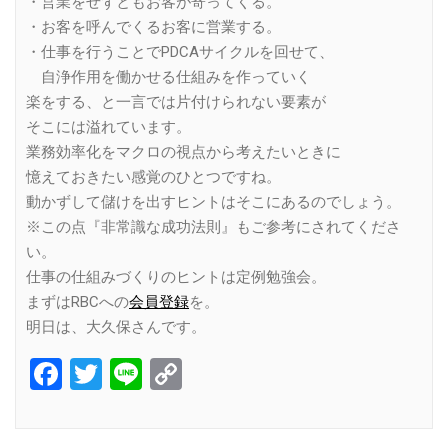
・営業をせずともお客が寄ってくる。
・お客を呼んでくるお客に営業する。
・仕事を行うことでPDCAサイクルを回せて、
自浄作用を働かせる仕組みを作っていく
楽をする、と一言では片付けられない要素が
そこには溢れています。
業務効率化をマクロの視点から考えたいときに
憶えておきたい感覚のひとつですね。
動かずして儲けを出すヒントはそこにあるのでしょう。
※この点『非常識な成功法則』もご参考にされてくださ
い。
仕事の仕組みづくりのヒントは定例勉強会。
まずはRBCへの
会員登録
を。
明日は、大久保さんです。
Facebook
Twitter
Line
Copy
Link