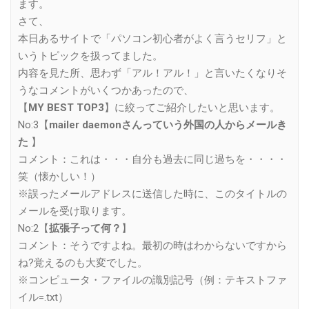
ます。
さて、
本日あるサイトで「パソコン初心者がよく言うセリフ」と
いうトピックを扱ってました。
内容を見た所、思わず「アル！アル！」と言いたくなりそ
うなコメントがいくつかあったので、
【
MY BEST TOP3
】に絞ってご紹介したいと思います。
No:3【
mailer daemonさんっていう外国の人からメールき
た
】
コメント：これは・・・自分も過去に同じ過ちを・・・・
笑（懐かしい！）
※誤ったメールアドレスに送信した時に、このタイトルの
メールを受け取ります。
No:2【
拡張子って何？
】
コメント：そうですよね。最初の時はわからないですから
ね?覚えるのも大変でした。
※コンピュータ・ファイルの識別記号（例：テキストファ
イル=.txt）