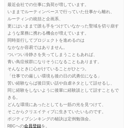
最近会社での仕事に負荷が増しています。
いままでルーティンベースで行っていた仕事から離れ、
ルーティンの統括と企画系、
更にはいままで誰も手をつけていなかった聖域を切り崩す
ような業務に携わる機会が増えています。
同時並行してプロジェクトを進めるのは
なかなか容易ではありません。
ついつい冷静さを失ってしまうこともあれば、
青い鳥症候群になりそうになることもあります。
そんなときに心がけていることがひとつ。
「仕事での厳しい環境も後の日の武勇伝になる」
苦い経験ならば後日笑い話や自虐ネタとして話せるし、
同じ経験をしないように後輩に経験談として話すこともで
きる。
どんな環境にあったとしても一筋の光を見つけて、
そこからクリエイティブに生きていたいものです。
ポジティブシンキングの秘訣は定例勉強会。
RBCへの
会員登録
を。