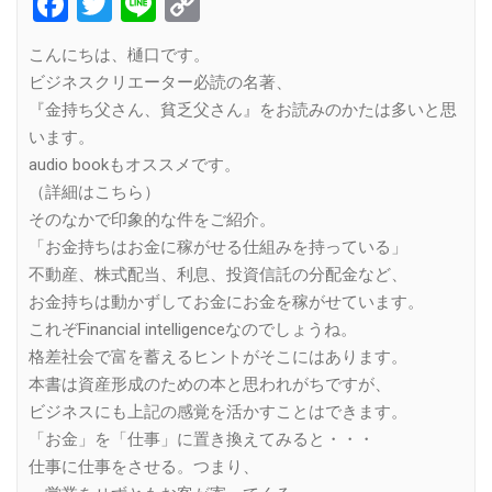
Facebook
Twitter
Line
Copy
Link
こんにちは、樋口です。
ビジネスクリエーター必読の名著、
『金持ち父さん、貧乏父さん』をお読みのかたは多いと思
います。
audio bookもオススメです。
（詳細はこちら）
そのなかで印象的な件をご紹介。
「お金持ちはお金に稼がせる仕組みを持っている」
不動産、株式配当、利息、投資信託の分配金など、
お金持ちは動かずしてお金にお金を稼がせています。
これぞFinancial intelligenceなのでしょうね。
格差社会で富を蓄えるヒントがそこにはあります。
本書は資産形成のための本と思われがちですが、
ビジネスにも上記の感覚を活かすことはできます。
「お金」を「仕事」に置き換えてみると・・・
仕事に仕事をさせる。つまり、