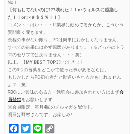
No:1
【
何もしてないのに???壊れた！！orウィルスに感染し
た！！or○×＃＄＄％！！
】
コメント：はい・・・IT業界に勤めてるからか、こういう
質問良く聞きます。
余程の事がない限り、PCは簡単におかしくなりません。
すべての結果には必ず原因があります。（※どっかのドラ
マのセリフではありません・・・笑）
以上、【
MY BEST TOP3
】でした！!
この3つの言葉をどこかで使った事があるならば、
もしかしたらPC初心者だと勘違いされるかもしれません
よ？（笑）
RBCにご興味のある方・勉強会に参加されたい方はまず
会
員登録
をお願いします
※会員限定、毎月4回のメルマガを配信中。
明日は野村さんです。お楽しみ!
Facebook
Twitter
Line
Copy