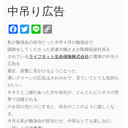
中吊り広告
Facebook
Twitter
Line
Copy
Link
私が勉強会の担当だった今年４月の勉強会で
講師をしてくださった岩瀬大輔さまが取締役副社長を
されている
ライフネット生命保険株式会社
の電車の中吊り
広告を
最近、頻繁に見かけるようになった。
薄いグリーンの広告はさわやかで、見ていてとても気持ち
がいい。
ＲＢＣとご縁のあった方や会社が、どんどんビジネスの世
界で活躍される
のを目の当たりにすると、自分のことのように嬉しくな
る。
今月も私が勉強会の担当だが、今回もとても楽しみだ。
（詳しくは
コチラ
）