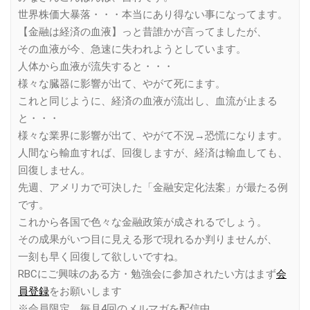
世界株価大暴落・・・本当にあり得ない事になってます。
【金融は経済の血液】っと昔誰かが言ってましたが、
その血液が今、急速に失われようとしています。
人体から血液が流失すると・・・
様々な臓器に影響が出て、やがて死にます。
これと同じように、経済の血液が流出し、血流が止まる
と・・・
様々な業界に影響が出て、やがて不況→恐慌になります。
人間なら輸血すれば、回復しますが、経済は輸血しても、
回復しません。
先週、アメリカで可決した「金融安定化法案」が最たる例
です。
これから各国で色々な金融政策が成されるでしょう。
その成果がいつ目に見える形で現れるか判りませんが、
一刻も早く回復して欲しいですね。
RBCにご興味のある方・勉強会に参加されたい方はまず
会
員登録
をお願いします
※会員限定、毎月4回のメルマガを配信中。