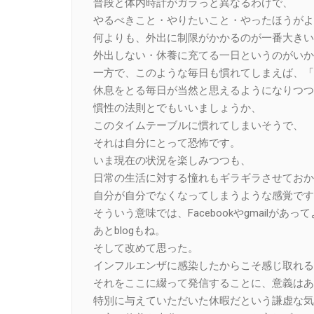
普段と体内時計がガラっと異なるわけで、
やるべきこと・やりたいこと・やったほうがよ
何よりも、外出に制限がかかるのが一番大きい
外出しない・休養に充てる一日というのがいか
一方で、このような毎日も慣れてしまえば、「
休息をとる毎日が当然と思えるようになりつつ
慣性の法則とでもいいましょうか、
このタイムテーブルに慣れてしまいそうで、
それは自分にとって恐怖です。
いま現在の状況を楽しみつつも、
日常の生活に対する憧れもギラギラさせておか
自分が自分でなくなってしまうような感覚です
そういう意味では、Facebookやgmailがあ
あとblogもね。
そして改めて思った。
インフルエンザに感染したからこそ感じ取れる
それをここに綴って発信することに、意義はあ
特別に与えていただいた休暇だという謙虚な気