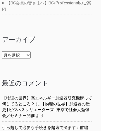
【BC会員の皆さまへ】BC/Professionalのご案
内
アーカイブ
ア
ー
カ
イ
ブ
最近のコメント
【物理の世界】高エネルギー加速器研究機構って
何してるところ？
に
【物理の世界】加速器の歴
史 | ビジネスクリエーターズ | 東京で社会人勉強
会／セミナー開催
より
引っ越しで必要な手続きを超速で済ます：前編