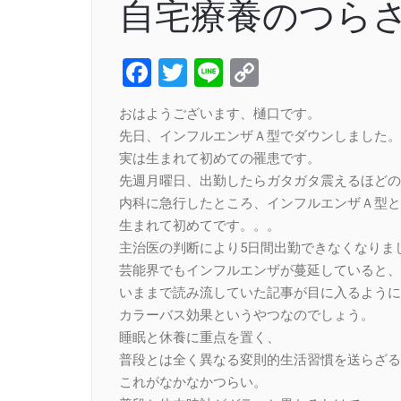
自宅療養のつら
Facebook
Twitter
Line
Copy
Link
おはようございます、樋口です。
先日、インフルエンザＡ型でダウンしました。
実は生まれて初めての罹患です。
先週月曜日、出勤したらガタガタ震えるほどの
内科に急行したところ、インフルエンザＡ型と
生まれて初めてです。。。
主治医の判断により5日間出勤できなくなりま
芸能界でもインフルエンザが蔓延していると、
いままで読み流していた記事が目に入るように
カラーバス効果というやつなのでしょう。
睡眠と休養に重点を置く、
普段とは全く異なる変則的生活習慣を送らざる
これがなかなかつらい。