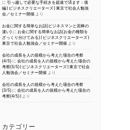
に
引っ越しで必要な手続きを超速で済ます：後
編 | ビジネスクリエーターズ | 東京で社会人勉強
会／セミナー開催
より
お金に関する簡単なお話(ビジネスマンと泥棒の
違い)
に
お金に関する簡単なお話(お金の種類を
ざっくり分けてみる) | ビジネスクリエーターズ |
東京で社会人勉強会／セミナー開催
より
会社の成長を人の規模から考えた場合の考察
(4/5)
に
会社の成長を人の規模から考えた場合の
考察(5/5) | ビジネスクリエーターズ | 東京で社会
人勉強会／セミナー開催
より
会社の成長を人の規模から考えた場合の考察
(3/5)
に
会社の成長を人の規模から考えた場合の
考察(4/5) |
より
カテゴリー