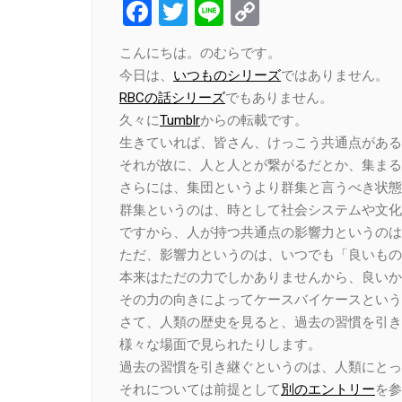
Facebook
Twitter
Line
Copy
Link
こんにちは。のむらです。
今日は、
いつものシリーズ
ではありません。
RBCの話シリーズ
でもありません。
久々に
Tumblr
からの転載です。
生きていれば、皆さん、けっこう共通点がある
それが故に、人と人とが繋がるだとか、集まる
さらには、集団というより群集と言うべき状態
群集というのは、時として社会システムや文化
ですから、人が持つ共通点の影響力というのは
ただ、影響力というのは、いつでも「良いもの
本来はただの力でしかありませんから、良いか
その力の向きによってケースバイケースという
さて、人類の歴史を見ると、過去の習慣を引き
様々な場面で見られたりします。
過去の習慣を引き継ぐというのは、人類にとっ
それについては前提として
別のエントリー
を参