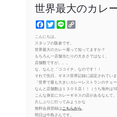
世界最大のカレ
Facebook
Twitter
Line
Copy
Link
こんにちは。
スタッフの阪倉です。
世界最大のカレー屋って知ってますか？
もちろん一店舗当たりの大きさではなく、
店舗数ですが。。。
な、なんと「ココイチ」なのです！！
それで先日、ギネス世界記録に認定されていま
「世界で最も大きいカレーレストランのチェー
なんと店舗数は１３０５店！！（うち海外は10
こんな身近にカレーギネスの店があるなんて。
久しぶりに行ってみようかな
無料会員登録は
こちらから
。
明日は中島さんです。