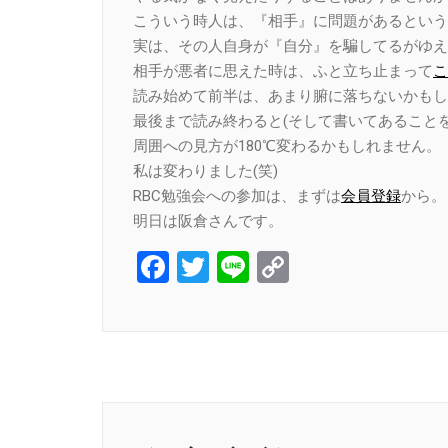
こういう時人は、『相手』に問題があるという
実は、その人自身が『自分』を騙してるがゆえ
相手が悪者に思えた時は、ふと立ち止まって
こ
読み始めて前半は、あまり腑に落ちないかもし
最後まで読み終わると(そして書いてあることを
周囲への見方が180℃変わるかもしれません。
私は変わりました(笑)
RBC勉強会への参加は、まずは
会員登録
から。
明日は阪倉さんです。
Facebook
Twitter
Line
Copy
Link