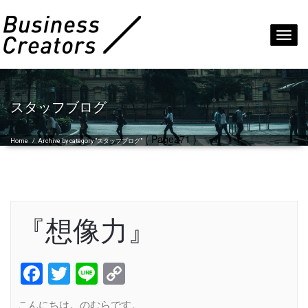
Toggl
navig
スタッフブログ
( Page271 )
Home
/
Archive by category "スタッフブログ"
『想像力』
Facebook
Twitter
Line
Copy
Link
こんにちは。のむらです。