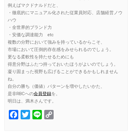
例えばマクドナルドだと、
・徹底的にマニュアル化された従業員対応、店舗経営ノウ
ハウ
・全世界的ブランド力
・安価な調達能力 etc
複数の分野において強みを持っているからこそ、
市場において圧倒的存在感をみせられるのでしょう。
更なる柔軟性を持たせるためにも
得意分野はふたつ持っておいたほうがよいのでしょう。
凝り固まった視野も広げることができるかもしれません
ね。
自分の勝ち（価値）パターンを増やしたいかた、
是非RBCへの
会員登録
を。
明日は、満木さんです。
Facebook
Twitter
Line
Copy
Link