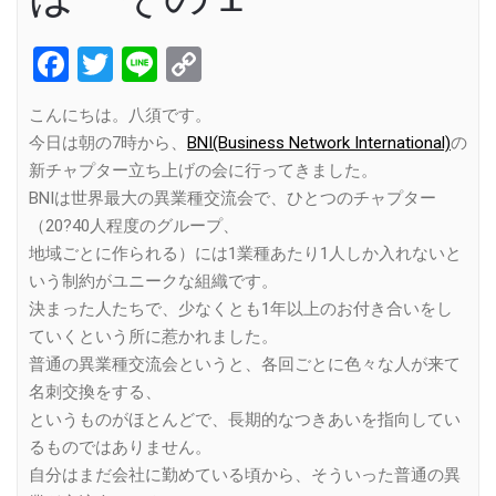
Facebook
Twitter
Line
Copy
Link
こんにちは。八須です。
今日は朝の7時から、
BNI(Business Network International)
の
新チャプター立ち上げの会に行ってきました。
BNIは世界最大の異業種交流会で、ひとつのチャプター
（20?40人程度のグループ、
地域ごとに作られる）には1業種あたり1人しか入れないと
いう制約がユニークな組織です。
決まった人たちで、少なくとも1年以上のお付き合いをし
ていくという所に惹かれました。
普通の異業種交流会というと、各回ごとに色々な人が来て
名刺交換をする、
というものがほとんどで、長期的なつきあいを指向してい
るものではありません。
自分はまだ会社に勤めている頃から、そういった普通の異