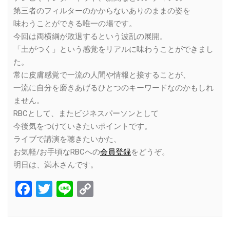
第三者のフィルターのかからないありのままの姿を
味わうことができる唯一の場です。
今回は両横綱が敗退するという波乱の展開。
「土がつく」という感覚をリアルに味わうことができまし
た。
常に皮膚感覚で一流の人間や情報と接することが、
一流に自分を磨きあげるひとつのキーワードなのかもしれ
ません。
RBCとして、またビジネスパーソンとして
今後気をつけていきたいポイントです。
ライブで講演を聴きたいかた、
お気軽/お手頃なRBCへの
会員登録
をどうぞ。
明日は、満木さんです。
Facebook
Twitter
Line
Copy
Link