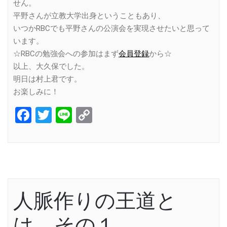
せん。
平野さんが立教大学出身ということもあり、
いつかRBCでも平野さんの公演会を実現させたいと思って
います。
☆RBCの勉強会への参加はまず
会員登録
から☆
以上、大久保でした。
明日は村上君です。
お楽しみに！
Facebook
Twitter
Line
Copy
Link
人脈作りの王道と
は その１