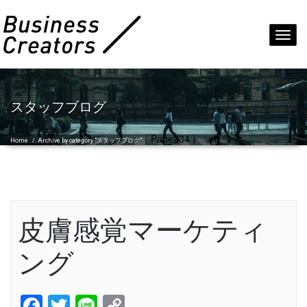
Toggl
navig
スタッフブログ
( Page234 )
Home
/
Archive by category "スタッフブログ"
皮膚感覚マーケティ
ング
Facebook
Twitter
Line
Copy