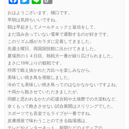
Link
おはようございます、樋口です。
早朝は気持ちいいですね。
朝は早起きしてメールチェックと返信をして、
まだ混み合っていない電車で通勤するのが好きです。
このリズム感がカラダに定着してきました。
先週土曜日、両国国技館に出かけてきました。
夏場所の１４日目。熱戦大一番が繰り広げられました。
まさに10年ぶりの観戦です。
枡席で鍛え抜かれた力比べを楽しみながら、
美味しい焼き鳥を堪能しました。
冷めても美味しい焼き鳥ってのはなかなかないですよね。
十両から観させていただきましたが、
同郷と思われるかたの応援合戦や土俵際での大逆転など、
全くもって飽きさせない試合展開はスリリングでした。
スポーツでも音楽でもライブが一番ですね。
皮膚感覚で味わうことのできる臨場感は、
テレビやインターネット、新聞などのメディアの