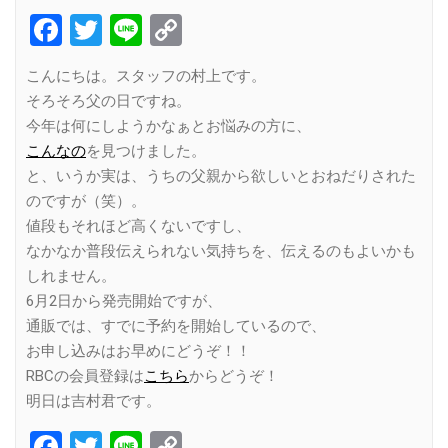
Facebook
Twitter
Line
Copy
Link
こんにちは。スタッフの村上です。
そろそろ父の日ですね。
今年は何にしようかなぁとお悩みの方に、
こんなの
を見つけました。
と、いうか実は、うちの父親から欲しいとおねだりされた
のですが（笑）。
値段もそれほど高くないですし、
なかなか普段伝えられない気持ちを、伝えるのもよいかも
しれません。
6月2日から発売開始ですが、
通販では、すでに予約を開始しているので、
お申し込みはお早めにどうぞ！！
RBCの会員登録は
こちら
からどうぞ！
明日は吉村君です。
Facebook
Twitter
Line
Copy