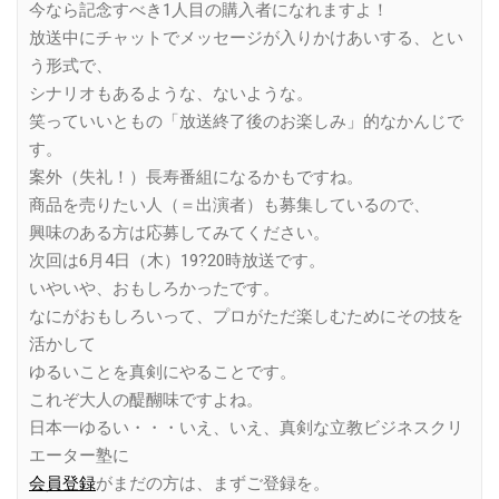
今なら記念すべき1人目の購入者になれますよ！
放送中にチャットでメッセージが入りかけあいする、とい
う形式で、
シナリオもあるような、ないような。
笑っていいともの「放送終了後のお楽しみ」的なかんじで
す。
案外（失礼！）長寿番組になるかもですね。
商品を売りたい人（＝出演者）も募集しているので、
興味のある方は応募してみてください。
次回は6月4日（木）19?20時放送です。
いやいや、おもしろかったです。
なにがおもしろいって、プロがただ楽しむためにその技を
活かして
ゆるいことを真剣にやることです。
これぞ大人の醍醐味ですよね。
日本一ゆるい・・・いえ、いえ、真剣な立教ビジネスクリ
エーター塾に
会員登録
がまだの方は、まずご登録を。