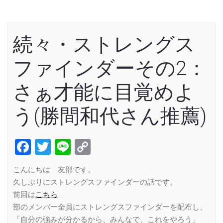
続々・ストレングス
ファインダーその2：
さぁ才能に目覚めよ
う(勝間和代さん推薦)
Facebook
Twitter
Line
Copy
Link
こんにちは 友部です。
久しぶりにストレングスファインダーの話です。
前回は
こちら
部のメンバー全員にストレングスファインダーを配布し、
「自分の強みが分かるから、みんなで、これをやろう」