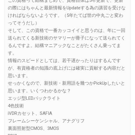
この資格って結構まじめで、資格自体は5年更新で、更新
の際にはちゃんと最新情報をUpdateする為の講習を受けな
ければならないようです。（5年たてば世の中丸ごと変わ
ってそうだし）
そして、この資格で一番カッコイイと思うのは、年に一回
送られてくる新技術のサマリーが冊子になって送られてく
るんですよ。結構マニアックなことがたくさん乗ってま
す。
情報のスピードとしては、若干遅かったりはするんです
が、有資格者の知識の底上げには確実に貢献する内容だと
思います。
せっかくなので、新技術・新用語を幾つかPickUpしたいと
思います。いくつわかるかな？
エッジ型LEDバックライト
4色技術
iVDRカセット、SAFIA
フレームシーケンシャル、アナグリフ
裏面照射型CMOS、3MOS