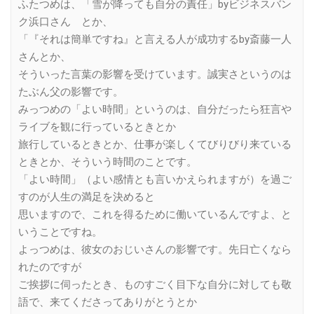
ふたつめは、「雪が降っても自分の責任」byビジネスバン
ク浜口さん とか、
「『それは簡単ですね』と言える人が成功するby斎藤一人
さんとか、
そういった言葉の影響を受けています。誠実さというのは
たぶん父の影響です。
みっつめの「よい時間」というのは、自分だったら狂言や
ライブを観に行っているときとか
旅行しているときとか、仕事が楽しくてびりびり来ている
ときとか、そういう時間のことです。
「よい時間」（よい感情とも言いかえられますが）を過ご
すのが人生の満足を決めると
思いますので、これを得るために働いているんですよ、と
いうことですね。
よっつめは、彼女のおじいさんの影響です。先日亡くなら
れたのですが
ご挨拶に伺ったとき、ものすごく目下な自分に対しても敬
語で、来てくださってありがとうとか