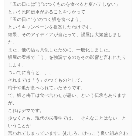
「丑の日には”う”のつくものを食べると夏バテしない」
という民間伝承があることをつかって
「丑の日に”う”のつく鰻を食べよう」
というキャンペーンを提案したわけです。
結果、そのアイディアが当たって、鰻屋は大繁盛しまし
た。
また、他の店も真似したために、一般化しました。
鰻屋の看板で「う」を強調するのもその影響と言われたり
します。
ついでに言うと、、、
それまでは「う」のつくものとして、
梅干や瓜が食べられていたそうです。
で、鰻と梅干は食べ合わせが悪い、という伝承もあります
が、
これはデマです。
少なくとも、現代の栄養学では、「そんなことはない」と
いうことが
言われてしまっています。(むしろ、けっこう良い組み合わ