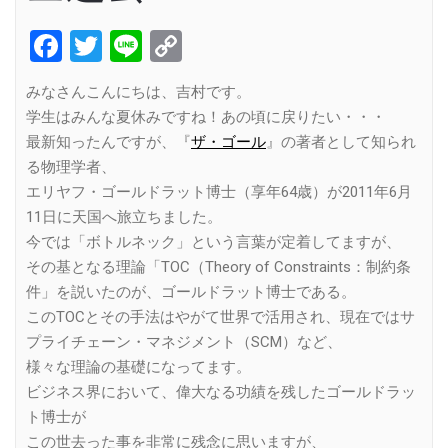
Facebook
Twitter
Line
Copy
Link
みなさんこんにちは、吉村です。
学生はみんな夏休みですね！あの頃に戻りたい・・・
最新知ったんですが、『
ザ・ゴール
』の著者として知られ
る物理学者、
エリヤフ・ゴールドラット博士（享年64歳）が2011年6月
11日に天国へ旅立ちました。
今では「ボトルネック」という言葉が定着してますが、
その基となる理論「TOC（Theory of Constraints：制約条
件」を説いたのが、ゴールドラット博士である。
このTOCとその手法はやがて世界で活用され、現在ではサ
プライチェーン・マネジメント（SCM）など、
様々な理論の基礎になってます。
ビジネス界において、偉大なる功績を残したゴールドラッ
ト博士が
この世去った事を非常に残念に思いますが、