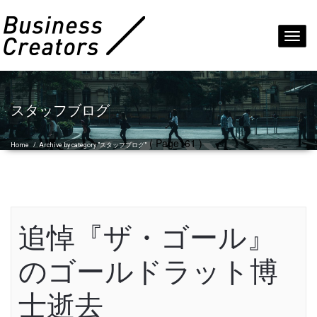
Toggl
navig
スタッフブログ
( Page161 )
Home
/
Archive by category "スタッフブログ"
追悼『ザ・ゴール』
のゴールドラット博
士逝去