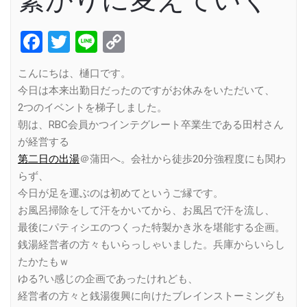
Facebook
Twitter
Line
Copy
Link
こんにちは、樋口です。
今日は本来出勤日だったのですがお休みをいただいて、
2つのイベントを梯子しました。
朝は、RBC会員かつインテグレート卒業生である田村さん
が経営する
第二日の出湯
＠蒲田へ。会社から徒歩20分強程度にも関わ
らず、
今日が足を運ぶのは初めてというご縁です。
お風呂掃除をして汗をかいてから、お風呂で汗を流し、
最後にパティシエのつくった特製かき氷を堪能する企画。
銭湯経営者の方々もいらっしゃいました。兵庫からいらし
たかたもｗ
ゆる?い感じの企画であったけれども、
経営者の方々と銭湯復興に向けたブレインストーミングも