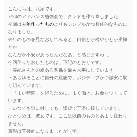
Link
こんにちは。八須です。
7/23のアドバンス勉強会で、クレドを作り直しました。
今回は
去年作ったもの
よりもシンプルかつ具体的なものに
なりました。
去年のものを見なおしてみると、自信とか穏やかとか座禅
とか、
なんだか不安があったんだなあ、と感じますね…。
今回作りなおしたものは、下記のとおりです。
・美紀さんとの愛ある関係を最も大事にしています。
・あらゆることに自分の意志で、ポジティブかつ誠実に取
り組んでいます。
・「よい時間」を得るために、よく働き、お金をつくって
います。
・いつでも誰に対しても、謙虚で丁寧に接しています。
ひとつめは、彼女です。ここは以前のものとあまり変わり
ません。
表現は直接的になりましたが（笑）