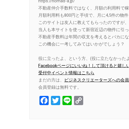
https://nomad-a.jp/
不動産仲介手数料ではなく、月額の利用料で稼
月額利用料も800円と手頃で、月に4,5件の物
このサイトは友人に教えてもらったのですが、
当人も本サイトを使って新宿近辺の物件に引っ
不動産手数料は年間の収支を考えるとバカにな
この機会に一考してみてはいかがでしょう？
役に立ったよ、という方、(役に立たなかったよ
Facebookページにいいね！して頂けると嬉し
受付中イベント情報はこちら
まだの方は、
ビジネスクリエーターズへの会員
会員登録は無料です。
Facebook
Twitter
Line
Copy
Link