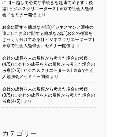
に
引っ越しで必要な手続きを超速で済ます：後
編 | ビジネスクリエーターズ | 東京で社会人勉強
会／セミナー開催
より
お金に関する簡単なお話(ビジネスマンと泥棒の
違い)
に
お金に関する簡単なお話(お金の種類を
ざっくり分けてみる) | ビジネスクリエーターズ |
東京で社会人勉強会／セミナー開催
より
会社の成長を人の規模から考えた場合の考察
(4/5)
に
会社の成長を人の規模から考えた場合の
考察(5/5) | ビジネスクリエーターズ | 東京で社会
人勉強会／セミナー開催
より
会社の成長を人の規模から考えた場合の考察
(3/5)
に
会社の成長を人の規模から考えた場合の
考察(4/5) |
より
カテゴリー