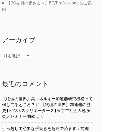
【BC会員の皆さまへ】BC/Professionalのご案
内
アーカイブ
ア
ー
カ
イ
ブ
最近のコメント
【物理の世界】高エネルギー加速器研究機構って
何してるところ？
に
【物理の世界】加速器の歴
史 | ビジネスクリエーターズ | 東京で社会人勉強
会／セミナー開催
より
引っ越しで必要な手続きを超速で済ます：前編