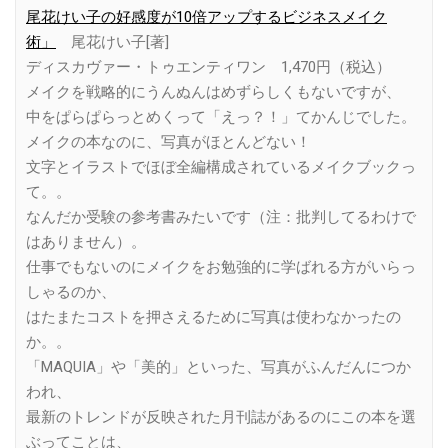
尾花けい子の好感度が10倍アップするビジネスメイク
術」
尾花けい子[著]
ディスカヴァー・トゥエンティワン 1,470円（税込）
メイクを戦略的にうんぬんはめずらしくもないですが、
中をぱらぱらっとめくって「えっ？！」てかんじでした。
メイクの本なのに、写真がほとんどない！
文字とイラストでほぼ全編構成されているメイクブックっ
て。。
なんだか受験の参考書みたいです（注：批判してるわけで
はありません）。
仕事でもないのにメイクをお勉強的に学ばれる方がいらっ
しゃるのか、
はたまたコストを押さえるために写真は使わなかったの
か。。
「MAQUIA」や「美的」といった、写真がふんだんにつか
われ、
最新のトレンドが反映された月刊誌があるのにこの本を選
ぶってことは、