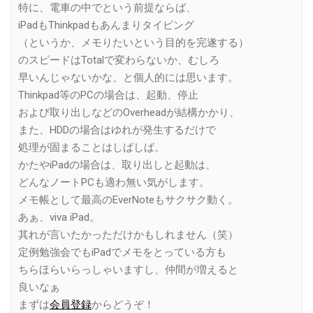
特に、電車の中でという前提ならば、
iPadもThinkpadもあんまりタイピング
（というか、メモりたいという目的を完遂する）
のスピードはTotalで変わらないか、むしろ
早いんじゃないかな、と個人的には思います。
Thinkpad等のPCの場合は、起動、停止
および取り出しなどのOverheadが結構かかり、
また、HDDの場合はゆれが発生するだけで
処理が固まることはしばしば。
かたやiPadの場合は、取り出しと起動は、
どんなノートPCも適わ無い気がします。
メモ帳として最高のEverNoteもサクサク動く。
あぁ、viva iPad。
其れが言いたかっただけかもしれません（笑）
定例勉強会でもiPadでメモをとっている方も
ちらほらいらっしゃいますし、仲間が増えると
良いなぁ
まずは
会員登録
からどうぞ！