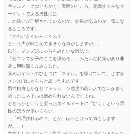
ギャルメークはともかく、実際のところ、意識する主なタ
ーゲットである男性には
この違いが理解されているのか、効果があるのか、気にな
るところです。
「かわいきゃいんじゃん？」
という声が聞こえてきそうな気がしますが。。
以前、メンズほにゃららみたいな雑誌で、
「合コンで女子のここを褒めろ」、みたいな特集があり非
常に興味深くよみました。
褒めポイントのひとつに「ネイル」を挙げていて、さすが
メンスほにゃららと思ったものです。
男性自身もかなりファッション感度の高い人でないかぎり
めったにネイルは褒められないんですよね。
どちらかというと凝ったネイルアートに「ひく」という男
性のほうが多いくらい。
（「料理作れるの？」とか、ほっとけって気もします
が。。）
女性としてはけっこう気合がはいっているポイントだった