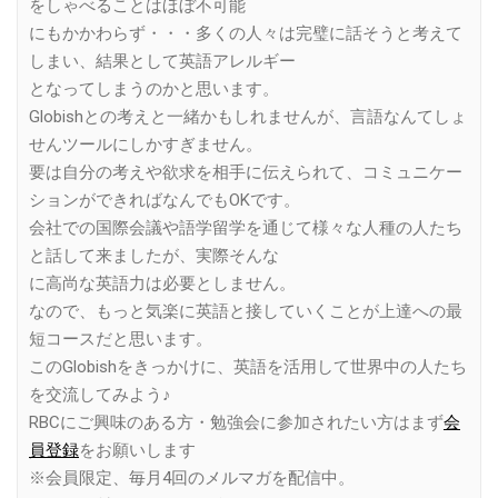
をしゃべることはほぼ不可能
にもかかわらず・・・多くの人々は完璧に話そうと考えて
しまい、結果として英語アレルギー
となってしまうのかと思います。
Globishとの考えと一緒かもしれませんが、言語なんてしょ
せんツールにしかすぎません。
要は自分の考えや欲求を相手に伝えられて、コミュニケー
ションができればなんでもOKです。
会社での国際会議や語学留学を通じて様々な人種の人たち
と話して来ましたが、実際そんな
に高尚な英語力は必要としません。
なので、もっと気楽に英語と接していくことが上達への最
短コースだと思います。
このGlobishをきっかけに、英語を活用して世界中の人たち
を交流してみよう♪
RBCにご興味のある方・勉強会に参加されたい方はまず
会
員登録
をお願いします
※会員限定、毎月4回のメルマガを配信中。