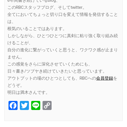
6年間書き続けているblog、
このRBCスタッフブログ、そしてtwitter。
全てにおいてちょっと切り口を変えて情報を発信すること
は、
根気のいることではあります。
しかしながら、ひとつひとつに真剣に粘り強く取り組み続
けることが、
自分の進化に繋がっていくと思うと、ワクワク感が止まり
ません。
この感覚をさらに深化させていくためにも、
日々書き/ツブヤき続けていきたいと思っています。
アウトプットの場のひとつとしても、RBCへの
会員登録
を
どうぞ。
明日は満木さんです。
Facebook
Twitter
Line
Copy
Link