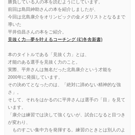
勝負している人の本を読むようにしています。
前回は島田紳助さんの本を紹介しましたが、
今回は北島康介をオリンピックの金メダリストとなるまで
導いた
平井伯昌さんの本をご紹介。
見抜く力―夢を叶えるコーチング (幻冬舎新書)
本のタイトルである「見抜く力」とは、
才能のある選手を見抜く力のこと。
実際、平井さんは無名だった北島康介という才能を
2000年に発掘しています。
その決めてとなったのは、「絶対に諦めない精神的な強
さ」。
そして、それをはかるのに平井さんは選手の「目」を見て
います。
「康介は練習では決して強くないが、試合になると目つき
が変わり、
ものすごい集中力を発揮する。練習のときとは別人のよ