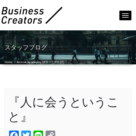
Toggl
navig
スタッフブログ
( Page192 )
Home
/
Archive by category "スタッフブログ"
『人に会うというこ
と』
Facebook
Twitter
Line
Copy