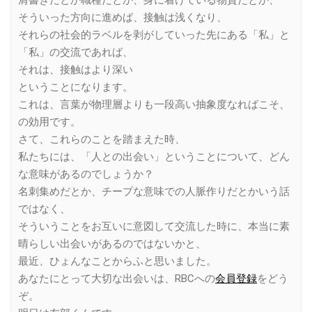
肩書きだとか職種だとか、身に着けている物質だとか、
そういった方向に進めば、接触は浅くなり、
それらの社会的ラベルを剥がしていった先にある「私」と
「私」の交流であれば、
それは、接触はより深い
ということになります。
これは、言葉が物理層よりも一段高い抽象度なればこそ、
の効用です。
さて、これらのことを踏まえた時、
私たちには、「人との出会い」ということについて、どん
な意味があるのでしょうか？
名刺集めだとか、チープな意味での人脈作りだとかいう話
ではなく、
そういうことをお互いに意図して交流した時に、本当に素
晴らしい出会いがあるのではないかと、
最近、ひょんなことからふと思いました。
あなたにとって大切な出会いは、RBCへの
会員登録
をどう
ぞ。