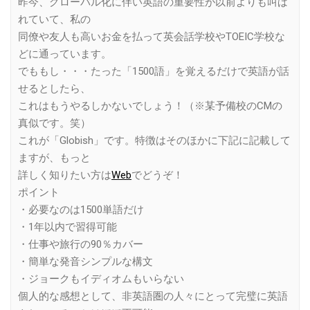
昨今、グローバル化に伴い英語の重要性が以前よりも叫ば
れていて、私の
同僚や友人も高いお金を払って英会話学校やTOEIC学校な
どに通っています。
でももし・・・たった「1500語」を覚えるだけで英語が話
せるとしたら、
これはもうやるしかないでしょう！（※某予備校のCMの
真似です。笑）
これが「Globish」です。特徴はそのほかに下記に記載して
ますが、もっと
詳しく知りたい方は
Web
でどうぞ！
ポイント
・必要なのは1500単語だけ
・1年以内で習得可能
・仕事や旅行の90％カバー
・簡単な発音シンプルな構文
・ジョークもイディオムもいらない
個人的な感想として、非英語圏の人々にとって完璧に英語