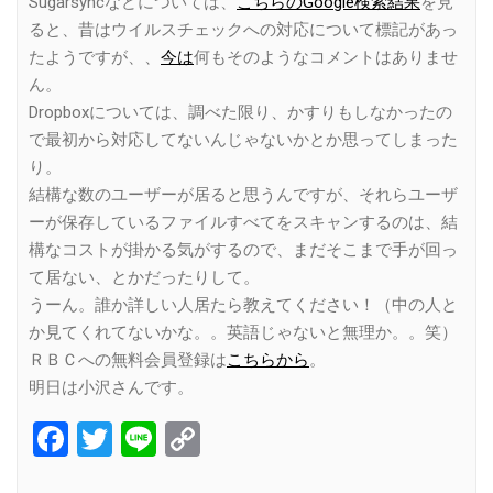
Sugarsyncなどについては、
こちらのGoogle検索結果
を見
ると、昔はウイルスチェックへの対応について標記があっ
たようですが、、
今は
何もそのようなコメントはありませ
ん。
Dropboxについては、調べた限り、かすりもしなかったの
で最初から対応してないんじゃないかとか思ってしまった
り。
結構な数のユーザーが居ると思うんですが、それらユーザ
ーが保存しているファイルすべてをスキャンするのは、結
構なコストが掛かる気がするので、まだそこまで手が回っ
て居ない、とかだったりして。
うーん。誰か詳しい人居たら教えてください！（中の人と
か見てくれてないかな。。英語じゃないと無理か。。笑）
ＲＢＣへの無料会員登録は
こちらから
。
明日は小沢さんです。
Facebook
Twitter
Line
Copy
Link