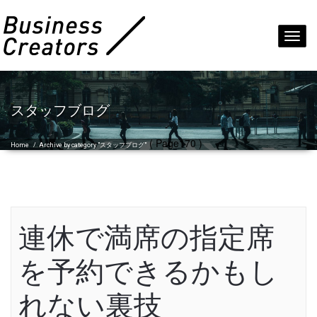
Toggl
navig
スタッフブログ
( Page170 )
Home
/
Archive by category "スタッフブログ"
連休で満席の指定席
を予約できるかもし
れない裏技