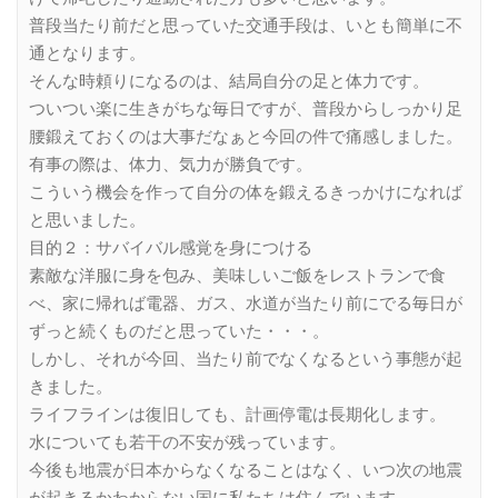
普段当たり前だと思っていた交通手段は、いとも簡単に不
通となります。
そんな時頼りになるのは、結局自分の足と体力です。
ついつい楽に生きがちな毎日ですが、普段からしっかり足
腰鍛えておくのは大事だなぁと今回の件で痛感しました。
有事の際は、体力、気力が勝負です。
こういう機会を作って自分の体を鍛えるきっかけになれば
と思いました。
目的２：サバイバル感覚を身につける
素敵な洋服に身を包み、美味しいご飯をレストランで食
べ、家に帰れば電器、ガス、水道が当たり前にでる毎日が
ずっと続くものだと思っていた・・・。
しかし、それが今回、当たり前でなくなるという事態が起
きました。
ライフラインは復旧しても、計画停電は長期化します。
水についても若干の不安が残っています。
今後も地震が日本からなくなることはなく、いつ次の地震
が起きるかわからない国に私たちは住んでいます。