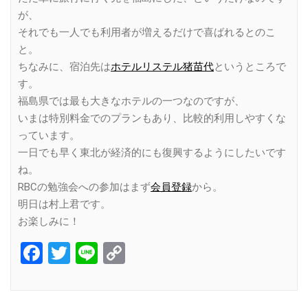
が、
それでも一人でも利用者が増えるだけで喜ばれるとのこ
と。
ちなみに、宿泊先は
ホテルリステル猪苗代
というところで
す。
福島県では最も大きなホテルの一つなのですが、
いまは特別料金でのプランもあり、比較的利用しやすくな
っています。
一日でも早く東北が経済的にも復興するようにしたいです
ね。
RBCの勉強会への参加はまず
会員登録
から。
明日は村上君です。
お楽しみに！
Facebook
Twitter
Line
Copy
Link