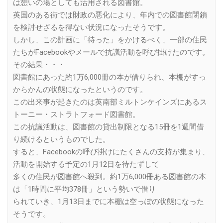
は憩いの場としても活用される図書館。
英国のある街では財政の悪化により、年内での図書館閉鎖
を検討せざるを得ない状況になったそうです。
しかし、この計画に「待った」をかけるべく、一部の住民
たちがFacebookやメールで抗議活動を呼び掛けたのです。
その結果・・・
図書館にあった約1万6,000冊の本が借りられ、本棚がすっ
からかんの状態になったというのです。
この出来事が起きたのは英南部ミルトンケインズにあるス
トーニー・ストラトフォード図書館。
この抗議活動は、図書館の貸出制限となる15冊を1週間借
り続けるというものでした。
すると、Facebookの呼び掛けにたくさんの支持が集まり、
活動を開始する予定の1月12日を待たずして
多くの住民が図書館へ殺到。約1万6,000冊ある図書館の本
は「1時間に平均378冊」という勢いで借り
られていき、1月13日までに本棚は空っぽの状態になった
そうです。