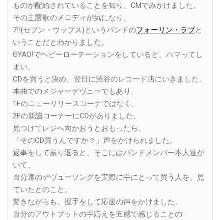
ものが配給されていることを知り、CMでみかけました。
その主題歌のメロディが気になり、
7!!(セブン・ウップス)というバンドの
フォーリン・ラブ
と
いうことだとわかりました。
GYAO!でヘビーローテーションをしていると、ハマってし
まい、
CDを買うと決め、翌日に渋谷のレコード店にいきました。
本曲でのメジャーデヴューでもあり、
1Fのニューリリースコーナではなく、
2Fの新譜コーナーにCDがありました。
見つけてレジへ向かおうとおもったら、
「そのCD買うんですか？」声をかけられました。
返事をして振り返ると、そこにはバンドメンバー本人達が
いて、
自分達のデヴューソングを実際に手にとって買う人を、見
ていたとのこと。
驚きながらも、握手をして応援の声をかけました。
自分のアウトプットの手応えを五感で感じることの