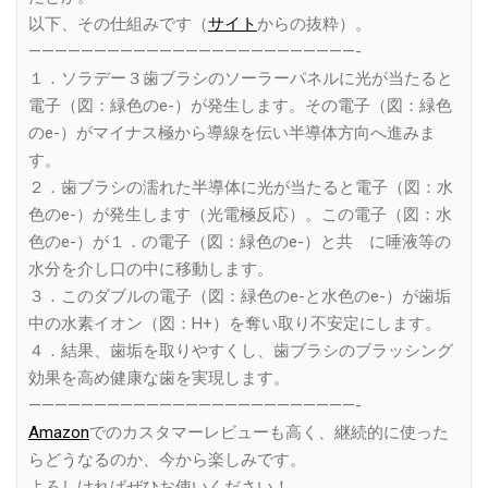
以下、その仕組みです（
サイト
からの抜粋）。
—————————————————————————-
１．ソラデー３歯ブラシのソーラーパネルに光が当たると
電子（図：緑色のe-）が発生します。その電子（図：緑色
のe-）がマイナス極から導線を伝い半導体方向へ進みま
す。
２．歯ブラシの濡れた半導体に光が当たると電子（図：水
色のe-）が発生します（光電極反応）。この電子（図：水
色のe-）が１．の電子（図：緑色のe-）と共 に唾液等の
水分を介し口の中に移動します。
３．このダブルの電子（図：緑色のe-と水色のe-）が歯垢
中の水素イオン（図：H+）を奪い取り不安定にします。
４．結果、歯垢を取りやすくし、歯ブラシのブラッシング
効果を高め健康な歯を実現します。
—————————————————————————-
Amazon
でのカスタマーレビューも高く、継続的に使った
らどうなるのか、今から楽しみです。
よろしければぜひお使いください！