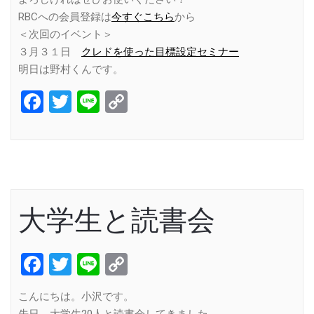
RBCへの会員登録は
今すぐこちら
から
＜次回のイベント＞
３月３１日
クレドを使った目標設定セミナー
明日は野村くんです。
Facebook
Twitter
Line
Copy
Link
大学生と読書会
Facebook
Twitter
Line
Copy
Link
こんにちは。小沢です。
先日、大学生20人と読書会してきました。