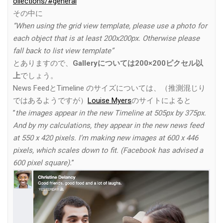
ollections/#general
その中に
”When using the grid view template, please use a photo for
each object that is at least 200x200px. Otherwise please
fall back to list view template”
とありますので、
Galleryについては200×200ピクセル以
上
でしょう。
News FeedとTimeline のサイズについては、（推測混じり
ではあるようですが）
Louise Myers
のサイトによると
”
the images appear in the new Timeline at 505px by 375px.
And by my calculations, they appear in the new news feed
at 550 x 420 pixels. I’m making new images at 600 x 446
pixels, which scales down to fit. (Facebook has advised a
600 pixel square).
”