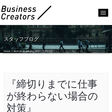
Toggl
navig
スタッフブログ
( Page105 )
Home
/
Archive by category "スタッフブログ"
『締切りまでに仕事
が終わらない場合の
対策』