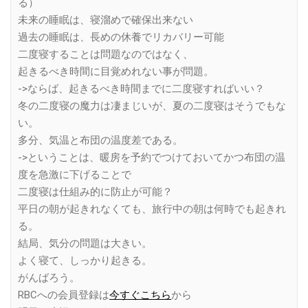
る）
未来の睡眠は、寝溜めで確保出来ない
過去の睡眠は、長めの休養でリカバリー可能
二度寝することは問題なのではなく、
起きるべき時間に目覚めれない事が問題。
->ならば、起きるべき時間までに二度寝すればいい？
冬の二度寝の魔力は凄まじいが、夏の二度寝はそうでもな
い。
多分、気温と布団の温度差である。
->ということは、暖房を予約でつけておいてかつ布団の温
度を急激に下げることで
二度寝は仕組み的に防止が可能？
平日の朝が起きれなくても、旅行中の朝は何時でも起きれ
る。
結局、気分の問題は大きい。
よく寝て、しっかり起きる。
がんばろう。
RBCへの会員登録は
今すぐこちら
から