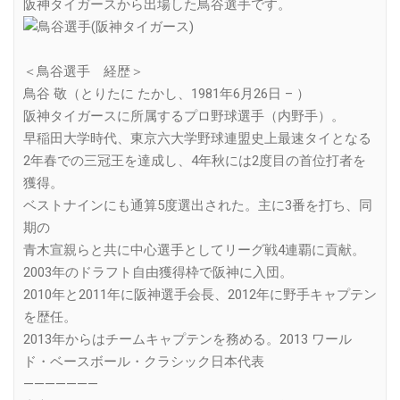
阪神タイガースから出場した鳥谷選手です。
＜鳥谷選手 経歴＞
鳥谷 敬（とりたに たかし、1981年6月26日 – ）
阪神タイガースに所属するプロ野球選手（内野手）。
早稲田大学時代、東京六大学野球連盟史上最速タイとなる
2年春での三冠王を達成し、4年秋には2度目の首位打者を
獲得。
ベストナインにも通算5度選出された。主に3番を打ち、同
期の
青木宣親らと共に中心選手としてリーグ戦4連覇に貢献。
2003年のドラフト自由獲得枠で阪神に入団。
2010年と2011年に阪神選手会長、2012年に野手キャプテン
を歴任。
2013年からはチームキャプテンを務める。2013 ワール
ド・ベースボール・クラシック日本代表
———————