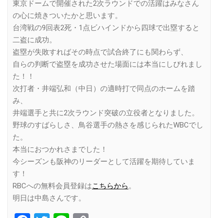
東京ドームで開催された2次ラウンドでの活躍はみなさん
の心に焼きついたかと思います。
台湾戦の9回表2死・1点ビハインドから四球で出塁すると
二盗に成功。
盗塁が失敗すればその時点で試合終了にも関わらず、
自らの判断で盗塁を成功させた場面には本当にしびれまし
た！！
次打者・井端弘和（中日）の適時打で同点のホームを踏
み、
井端選手と共に2次ラウンド突破の立役者となりました。
野球のすばらしさ、鳥谷選手の熱さを感じられたWBCでし
た。
本当におつかれさまでした！
今シーズンも阪神のリーダーとして活躍を期待していま
す！
RBCへの無料会員登録は
こちらから
。
明日は中島さんです。