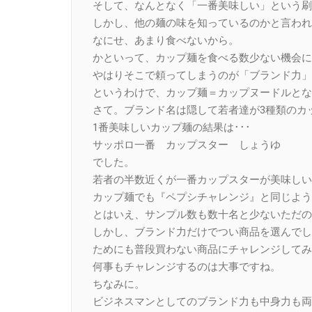
そして、なんとなく「一番美味しい」という刷
しかし、他の麺の味を知っているのかと言われ
なにせ、あまり食べないから。
かといって、カップ麺を食べる数少ない機会に
やはりそこで頼ってしまうのが「ブランド力」
というわけで、カップ麺＝カップヌードルとな
さて。ブランド名は隠して若者達が3種類のカ
1番美味しいカップ麺の結果は･･･
サッポロ一番 カップスター しょうゆ
でした。
若者の半数近くが一番カップスターが美味しい
カップ麺でも『ペプシチャレンジ』と同じよう
とはいえ、サンプル数も数十名と少ないただの
しかし、ブランド力だけでつい商品を選んでし
ためにも普段買わない商品にチャレンジしてみ
何事もチャレンジするのは大事ですね。
ちなみに。
ビジネスマンとしてのブランド力も中身力も両