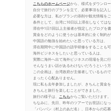
こちらのホームページ
から、様式をダウンロー
自分で旅行のプランを立て、必要事項を記入し
必要な方は、私がプランの添削や観光情報をご
条件として、台湾に10日以上滞在しなくては
滞在中1日1回以上主催者が指定したブログを
賞金をどのように使うかは基本的に全く制約が
中国語の勉強を始めたいと思っている方は、
滞在期間中に中国語の語学研修をすることも可
海外ビジネスをしたいと思っている人は、
実際に海外へ出て海外ビジネスの現場を見に行
そんなうまい話があるわけないだろうという方
この企画は、台湾政府が主催者しているもので
まったく心配ありません。
現に私も去年参加しましたが、きちんと賞金を
きちんと旅行を楽しむことができました。
旅行の様子は、
こちら
からご覧いただけます。
ちなみに、先日、昨年のツアーでお世話になっ
「パンパン（村上のあだ名）、日本からの応募