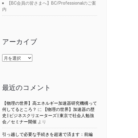
【BC会員の皆さまへ】BC/Professionalのご案
内
アーカイブ
ア
ー
カ
イ
ブ
最近のコメント
【物理の世界】高エネルギー加速器研究機構って
何してるところ？
に
【物理の世界】加速器の歴
史 | ビジネスクリエーターズ | 東京で社会人勉強
会／セミナー開催
より
引っ越しで必要な手続きを超速で済ます：前編