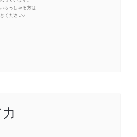
ていらっしゃる方は
きください♪
ド力