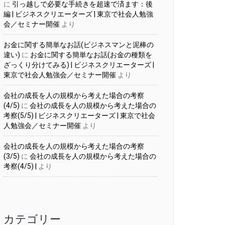
に
引っ越しで必要な手続きを超速で済ます：後
編 | ビジネスクリエーターズ | 東京で社会人勉強
会／セミナー開催
より
お金に関する簡単なお話(ビジネスマンと泥棒の
違い)
に
お金に関する簡単なお話(お金の種類を
ざっくり分けてみる) | ビジネスクリエーターズ |
東京で社会人勉強会／セミナー開催
より
会社の成長を人の規模から考えた場合の考察
(4/5)
に
会社の成長を人の規模から考えた場合の
考察(5/5) | ビジネスクリエーターズ | 東京で社会
人勉強会／セミナー開催
より
会社の成長を人の規模から考えた場合の考察
(3/5)
に
会社の成長を人の規模から考えた場合の
考察(4/5) |
より
カテゴリー