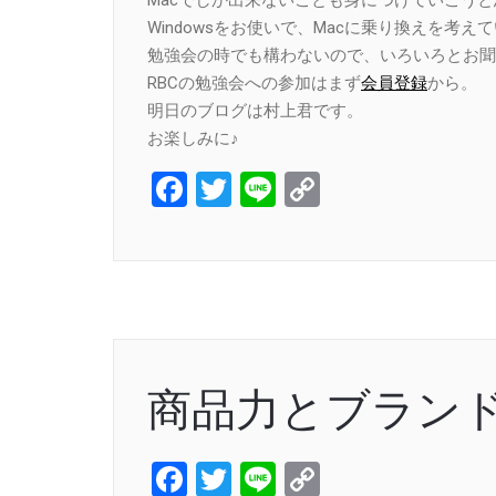
Windowsをお使いで、Macに乗り換えを考え
勉強会の時でも構わないので、いろいろとお聞
RBCの勉強会への参加はまず
会員登録
から。
明日のブログは村上君です。
お楽しみに♪
Facebook
Twitter
Line
Copy
Link
商品力とブラン
Facebook
Twitter
Line
Copy