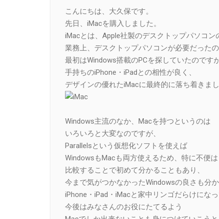
Link
こんにちは、大久保です。
先日、iMacを購入しました。
iMacとは、Apple社製のデスクトップパソコ
業務上、デスクトップパソコンが必要だったの
最初はWindows搭載のPCを探していたのです
手持ちのiPhone・iPadとの相性が良く、
デザインの優れたiMacに最終的に落ち着きま
Windows主流のなか、Macを持つというのは
いろいろと大変なのですが、
Parallelsという仮想化ソフトを使えば
WindowsもMacも両方使えるため、特に不便
比較することで初めて分かることもあり、
今まで気がつかなかったWindowsの良さも分
iPhone・iPad・iMacと家中リンゴだらけに
今後はみなさんのお役にたてるよう
Macでしか出来ないことも身につけていこう