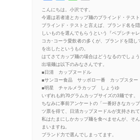
Link
こんにちは。小沢です。
今週は若者達とカップ麺のブラインド・テスト
ブラインド・テストと言えば、ブランド名を隠
しいものを選んでもらうという『ペプシチャレ
コカ･コーラ愛飲者の多くが、ブランドを隠し
を出したというもの。
はてさてカップ麺の場合はどうなるのでしょう
出場麺は以下のみなさんです。
■日清 カップヌードル
■サンヨー食品 サッポロ一番 カップスター
■明星 チャルメラカップ しょうゆ
いずれも約70グラムカップサイズの3麺です。
ちなみに事前アンケートの「一番好きなカップ
ツ票を得て、日清カップヌードルが支持されて
私はたまにしかカップ麺を食べませんが、そん
まいますね。
ブランド力で選んでしまってます。