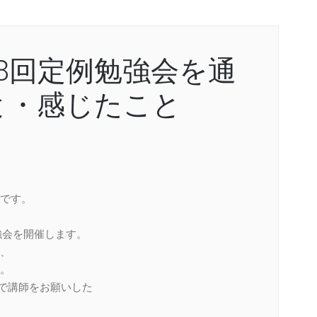
98回定例勉強会を通
と・感じたこと
です。
強会を開催します。
、
。
で講師をお願いした