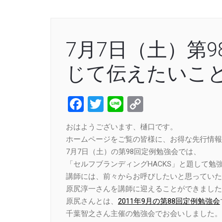
7月7日（土）第
じて伝えたいこ
Facebook
Twitter
Line
Copy
Link
おはようございます、樋口です。
ホームページをご覧の皆様に、お得な先行情報
7月7日（土）の第98回定例勉強会では、
「セルフブランディングHACKS」と題して勉
講師には、前々からお呼びしたいと思っていた
原尻淳一さんを講師に迎えることができました
原尻さんとは、
2011年9月の第88回定例勉強会
千葉智之さん主催の勉強会でお会いしました。