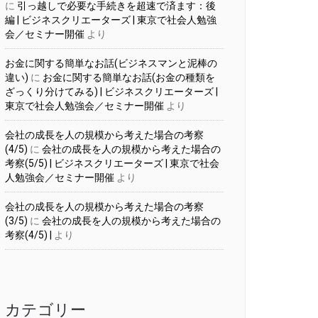
に
引っ越しで必要な手続きを超速で済ます：後
編 | ビジネスクリエーターズ | 東京で社会人勉強
会／セミナー開催
より
お金に関する簡単なお話(ビジネスマンと泥棒の
違い)
に
お金に関する簡単なお話(お金の種類を
ざっくり分けてみる) | ビジネスクリエーターズ |
東京で社会人勉強会／セミナー開催
より
会社の成長を人の規模から考えた場合の考察
(4/5)
に
会社の成長を人の規模から考えた場合の
考察(5/5) | ビジネスクリエーターズ | 東京で社会
人勉強会／セミナー開催
より
会社の成長を人の規模から考えた場合の考察
(3/5)
に
会社の成長を人の規模から考えた場合の
考察(4/5) |
より
カテゴリー