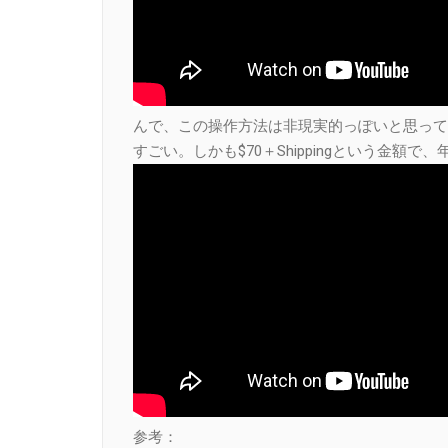
んで、この操作方法は非現実的っぽいと思って
すごい。しかも$70＋Shippingという金額
参考：