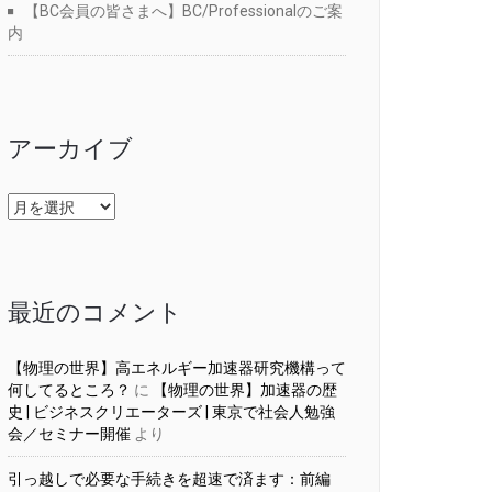
【BC会員の皆さまへ】BC/Professionalのご案
内
アーカイブ
ア
ー
カ
イ
ブ
最近のコメント
【物理の世界】高エネルギー加速器研究機構って
何してるところ？
に
【物理の世界】加速器の歴
史 | ビジネスクリエーターズ | 東京で社会人勉強
会／セミナー開催
より
引っ越しで必要な手続きを超速で済ます：前編