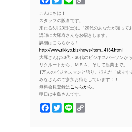
Link
こんにちは！
スタッフの阪倉です。
来たる6月23日(土)に『20代のあなたが知っ
講師に大塚寿さんをお招きします。
詳細はこちらから！
http://www.rikkyo.biz/news/item_4164.html
大塚さんは20代・30代のビジネスパーソンか
リクルートから、ＭＢＡ、そして起業まで。
1万人のビジネスマンと語り、掴んだ「成功す
みなさんのご参加お待ちしています！！
無料会員登録は
こちらから
。
明日は中島さんです。
Facebook
Twitter
Line
Copy
Link