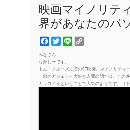
映画マイノリテ
界があなたのパ
Facebook
Twitter
Line
Copy
Link
みなさん
なかしーです。
トム・クルーズ主演のSF映画、マイノリティ
一部のガジェット大好き人間の間では、この映
カッコイイということで人気のようです。（下