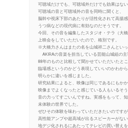
可聴域だけでも、可聴域外だけでも効果はない
可聴域の音と可聴域外の音を同時に聞くと、
脳幹や視床下部のあたりが活性化されて高揚感
うつ病などの現代病に有効なのだそうです。
今回、その音を編集したスタジオ・テラ（大橋
上映会をしていただいたので、格別です。
※大橋力さんはまたの名を山城祥二さんといっ
AKIRAの音楽を担当している芸能山城組の
88年のものと比較して聞かせていただいたと
臨場感というのかどう表現していいのかわから
明らかに違いを感じました。
研究結果によると、映像は同じであるにもかか
映像までよくなったと感じている人もいるそう
音の力ってすごいんですね。実感をもって、知
未体験の世界でした。
ぜひその体験を味わっていただきたいのですが
高性能アンプや超高域が出るスピーカーがない
地デジ化されるにあたってテレビの買い替えを