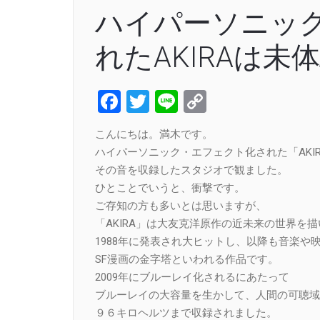
ハイパーソニッ
れたAKIRAは未
Facebook
Twitter
Line
Copy
Link
こんにちは。満木です。
ハイパーソニック・エフェクト化された「AKI
その音を収録したスタジオで観ました。
ひとことでいうと、衝撃です。
ご存知の方も多いとは思いますが、
「AKIRA」は大友克洋原作の近未来の世界を描
1988年に発表され大ヒットし、以降も音楽や
SF漫画の金字塔といわれる作品です。
2009年にブルーレイ化されるにあたって
ブルーレイの大容量を生かして、人間の可聴域
９６キロヘルツまで収録されました。