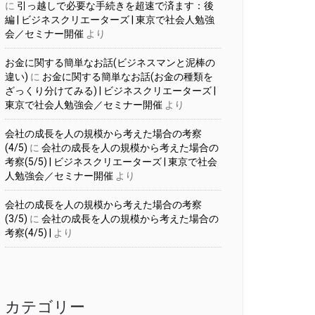
に
引っ越しで必要な手続きを超速で済ます：後
編 | ビジネスクリエーターズ | 東京で社会人勉強
会／セミナー開催
より
お金に関する簡単なお話(ビジネスマンと泥棒の
違い)
に
お金に関する簡単なお話(お金の種類を
ざっくり分けてみる) | ビジネスクリエーターズ |
東京で社会人勉強会／セミナー開催
より
会社の成長を人の規模から考えた場合の考察
(4/5)
に
会社の成長を人の規模から考えた場合の
考察(5/5) | ビジネスクリエーターズ | 東京で社会
人勉強会／セミナー開催
より
会社の成長を人の規模から考えた場合の考察
(3/5)
に
会社の成長を人の規模から考えた場合の
考察(4/5) |
より
カテゴリー