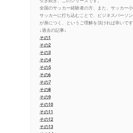
引き続き、このシリーズです。
全国のサッカー経験者の方、また、サッカー小
サッカーに打ち込むことで、ビジネスパーソン
が身につく、というご理解を頂ければ幸いです
↓過去の記事↓
その1
その2
その3
その4
その5
その6
その7
その8
その9
その10
その11
その12
その13