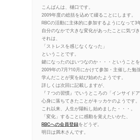
Link
こんばんは、樋口です。
2009年度の総括を込めて綴ることにします。
RBCの活動に主体的に参加するようになって3
自分のなかで大きな変化があったことに気づき
それは、
「ストレスを感じなくなった」
ということです。
鍵になったのはいつなのか・・・ということを
2009年の7月?10月にかけて参加・主催した
学んだことが実を結び始めたようです。
詳しくは次回に記載しますが、
『７つの習慣』でいうところの「インサイドア
心身に落ちてきたことがキッカケのようです。
これ以来、人生が陽転し始めました・・・。
「変化」することに感動を覚えたいかた、
RBCへの会員登録
をどうぞ。
明日は満木さんです。