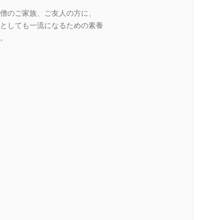
僧のご家族、ご友人の方に、
としても一流になるための素養
。