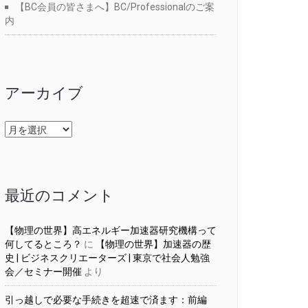
【BC会員の皆さまへ】BC/Professionalのご案
内
アーカイブ
ア
ー
カ
イ
ブ
最近のコメント
【物理の世界】高エネルギー加速器研究機構って
何してるところ？
に
【物理の世界】加速器の歴
史 | ビジネスクリエーターズ | 東京で社会人勉強
会／セミナー開催
より
引っ越しで必要な手続きを超速で済ます：前編