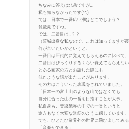
ちなみに答えは北岳ですが…
私も知らなかったです(^^;)
では、日本で一番広い湖はどこでしょう？
琵琶湖ですね。
では、二番目は…？？
（茨城出身な私なので、これは知ってますが霞
何が言いたいかというと、
一番目は圧倒的に覚えてもらえるのに比べて、
二番目はびっくりするくらい覚えてもらえない
とある画家の方とお話した際にも
似たような話が出たことがあります。
その方はこういった表現をされていました。
「日本一の富士山のような山ではなくても
自分に合った山の一番を目指すことが大事」
私自身も、音楽業界の中での一番というと
途方もなく大変な道筋のように感じています。
でも、ひとたび業界外の世界に飛び出してみる
「音楽ができる」