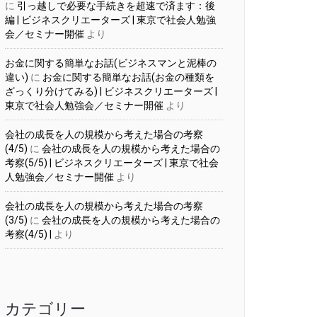
に
引っ越しで必要な手続きを超速で済ます：後
編 | ビジネスクリエーターズ | 東京で社会人勉強
会／セミナー開催
より
お金に関する簡単なお話(ビジネスマンと泥棒の
違い)
に
お金に関する簡単なお話(お金の種類を
ざっくり分けてみる) | ビジネスクリエーターズ |
東京で社会人勉強会／セミナー開催
より
会社の成長を人の規模から考えた場合の考察
(4/5)
に
会社の成長を人の規模から考えた場合の
考察(5/5) | ビジネスクリエーターズ | 東京で社会
人勉強会／セミナー開催
より
会社の成長を人の規模から考えた場合の考察
(3/5)
に
会社の成長を人の規模から考えた場合の
考察(4/5) |
より
カテゴリー