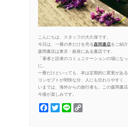
こんにちは、スタッフの大久保です。
今日は、一冊の本だけを売る
森岡書店
をご紹介
森岡書店は東京・銀座にある書店です。
「著者と読者のコミュニケーションの場になっ
に。
一冊だけといっても、本は定期的に変更がある
コンセプトが明快な分、人にも伝わりやすく、
いまでは、海外からの旅行者も、この森岡書店
今後が楽しみです。
Facebook
Twitter
Line
Copy
Link