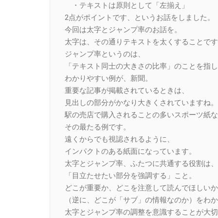
・テキストは原則として「左揃え」
2点がポイントです、というお話をしました。
今回は太字とジャンプ率のお話を。
太字は、その通りテキストを太くすることです
ジャンプ率というのは、
「テキスト同士の大きさの比率」のことを指し
わかりやすい例が、新聞。
重要な記事が掲載されているときは、
見出しの部分がかなり大きくされていますね。
駅の売店で購入されることの多いスポーツ紙な
その最たる例です。
遠くからでも視認されるように、
インパクトのある紙面になっています。
太字とジャンプ率、ふたつに共通する役割は、
「目立たせたい部分を強調する」こと。
どこが重要か、どこを注意して読んでほしいか
（逆に、どこが「サブ」の情報なのか）をわか
太字とジャンプ率の調整を意識することが大切