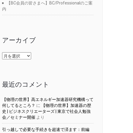
【BC会員の皆さまへ】BC/Professionalのご案
内
アーカイブ
ア
ー
カ
イ
ブ
最近のコメント
【物理の世界】高エネルギー加速器研究機構って
何してるところ？
に
【物理の世界】加速器の歴
史 | ビジネスクリエーターズ | 東京で社会人勉強
会／セミナー開催
より
引っ越しで必要な手続きを超速で済ます：前編