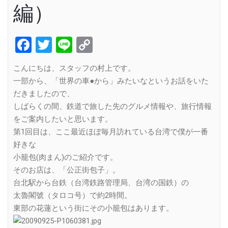
編）
Facebook
Twitter
Line
Copy
Link
こんにちは、スタッフの村上です。
一部から、「世界の車●から」みたいなというお話をいた
だきましたので、
しばらくの間、鉄道で旅した先のグルメ情報や、旅行情報
をご案内したいと思います。
第1回目は、ここ最近ほぼ毎月訪れている台湾で僕が一番
好きな
小籠包(肉まん)のご紹介です。
そのお店は、「公正街包子」。
台北駅から台鉄（台湾鉄路管理局、台湾の国鉄）の
太魯閣號（タロコ号）で約2時間。
東部の花蓮という街にその小籠包はあります。