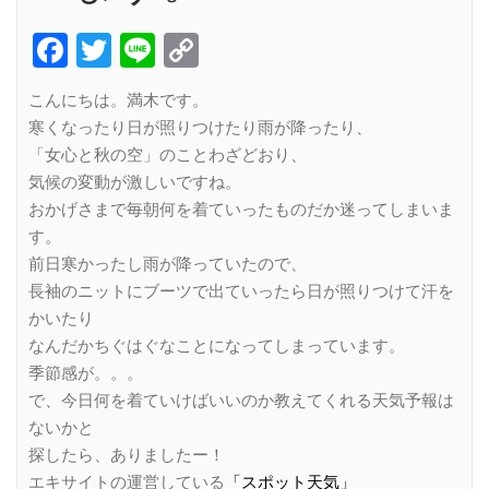
Facebook
Twitter
Line
Copy
Link
こんにちは。満木です。
寒くなったり日が照りつけたり雨が降ったり、
「女心と秋の空」のことわざどおり、
気候の変動が激しいですね。
おかげさまで毎朝何を着ていったものだか迷ってしまいま
す。
前日寒かったし雨が降っていたので、
長袖のニットにブーツで出ていったら日が照りつけて汗を
かいたり
なんだかちぐはぐなことになってしまっています。
季節感が。。。
で、今日何を着ていけばいいのか教えてくれる天気予報は
ないかと
探したら、ありましたー！
エキサイトの運営している
「スポット天気」