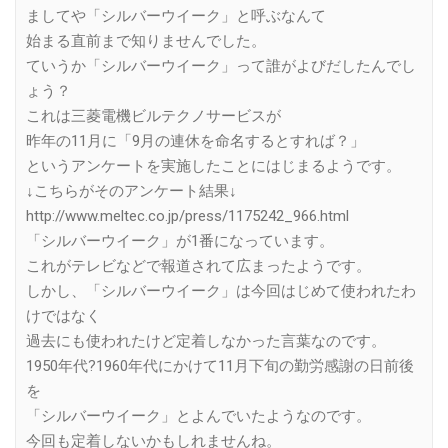
ましてや「シルバーウイーク」と呼ぶなんて
始まる直前まで知りませんでした。
ていうか「シルバーウイーク」って誰がよびだしたんでし
ょう？
これは三菱電機ビルテクノサービスが
昨年の11月に「9月の連休を命名するとすれば？」
というアンケートを実施したことにはじまるようです。
↓こちらがそのアンケート結果↓
http://www.meltec.co.jp/press/1175242_966.html
「シルバーウイーク」が1番になっています。
これがテレビなどで報道されて広まったようです。
しかし、「シルバーウイーク」は今回はじめて使われたわ
けではなく
過去にも使われたけど定着しなかった言葉なのです。
1950年代?1960年代にかけて11月下旬の勤労感謝の日前後
を
「シルバーウイーク」とよんでいたようなのです。
今回も定着しないかもしれませんね。