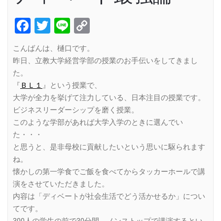
Facebook
Twitter
Line
Copy
Link
こんばんは、樋口です。
昨日、立教大学経営学部の授業のお手伝いをしてきまし
た。
『
ＢＬ１
』という授業で、
大学が全力を挙げて注力している、日本注目の授業です。
ビジネスリーダーシップを磨く授業。
このような学部があれば大学入学のときに選んでい
た・・・
と思うと、是非母校に貢献したいという思いに駆られます
ね。
懐かしの第一学食でご飯を食べてからタッカーホールで講
演をさせていただきました。
内容は「ディベートが社会生活でどう活かせるか」につい
てです。
300人の学生の前で30分間、ノンストップで講演するとい