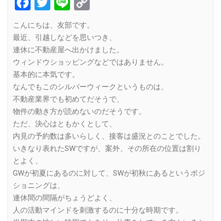
Facebook
Twitter
Line
Copy
Link
こんにちは、友部です。
最近、引越しなどを思いつき、
連休に不動産屋へ出かけました。
ウィンドウショッピングなどではありません。
基本的に本気です。
なんでもこのシルバーウィークというものは、
不動産業界でも初めてだそうで、
物件の動き方が読めないのだそうです。
ただ、決心はともかくとして、
内見の予約数は多いらしく、接客は盛況とのことでした。
いきなり表れたSWですが、案外、その所在の位置は割り
とよく、
GWが初夏にあるのに対して、SWが初秋にあるというポジ
ショニングは、
連休間の間隔がちょうどよく、
人の活動マインドを刺激するのに十分な時期です。