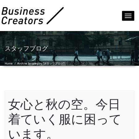
Toggl
navig
スタッフブログ
( Page222 )
Home
/
Archive by category "スタッフブログ"
女心と秋の空。今日
着ていく服に困って
います。