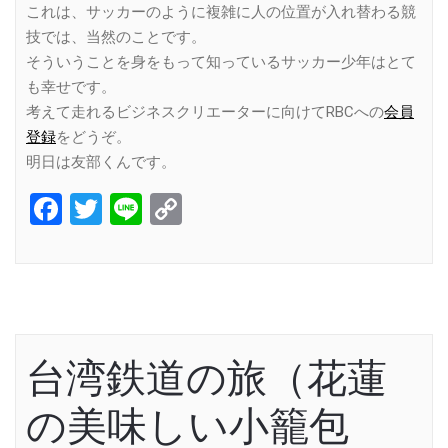
これは、サッカーのように複雑に人の位置が入れ替わる競
技では、当然のことです。
そういうことを身をもって知っているサッカー少年はとて
も幸せです。
考えて走れるビジネスクリエーターに向けてRBCへの
会員
登録
をどうぞ。
明日は友部くんです。
Facebook
Twitter
Line
Copy
Link
台湾鉄道の旅（花蓮
の美味しい小籠包