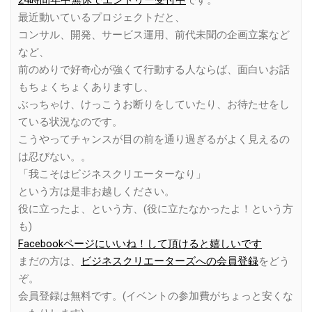
24時間年中無休でエントリー受付中
です。
最近動いているプロジェクトだと、
コンサル、開発、サービス運用、前代未聞の企画立案など
など、
前のめりで好奇心が強くて行動する人ならば、面白いお話
もちょくちょくありますし、
ぶっちゃけ、けっこうお断りをしていたり、お待たせをし
ている状況なのです。
こうやってチャンスが目の前を通り過ぎるがよく見えるの
は忍びない。。
「我こそはビジネスクリエーターなり」
という方は是非お越しください。
役に立ったよ、という方、(役に立たなかったよ！という方
も)
Facebookページにいいね！して頂けると嬉しいです
まだの方は、
ビジネスクリエーターズへの会員登録
をどう
ぞ。
会員登録は無料です。(イベントの参加費がちょっと安くな