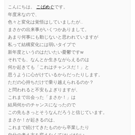
Link
こんにちは。
こばめぐ
です。
年度末なので、
色々と変化は覚悟はしていましたが…
まさかの出来事がいくつかありまして。
あまり何事にも動じないと思われていますが
私って結構変化には弱いタイプで
新年度というのはだいたい憂鬱ですw
それでも、なんとか生きながらえるのは
何か起きても「これはチャンスだ！」と
思うように心がけているからだったりします。
ただの心持ちだけで乗り越えられるのか？
と問われると不安もよぎりますが、
これまで出会った「まさか！」は
結局何かのチャンスになったので
この先もきっとそうなんだろうと信じています。
まさか！が起きるのは、
これまで続けてきたものから卒業したり
自分の考え方を変えなくてはいけない