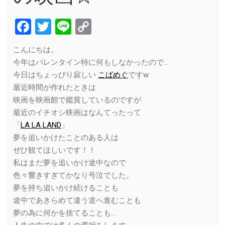
Facebook
Twitter
Line
Copy
Link
こんにちは。
今年はバレンタイン特に何もしなかったので…
今日はちょっぴり寂しい
こばめぐ
ですw
最近時間が作れたときは
映画を映画館で鑑賞しているのですが
最近のイチオシ映画はなんてったって
「
LA LA LAND
」
夢を追いかけたことのある人は
ぜひ観てほしいです！！
私はまだ夢を追いかけ途中なので
色々響きすぎてかなり号泣でした。
夢を持ち追いかけ続けることも
途中であきらめて違う道へ進むことも
夢の為に何かを捨てることも…