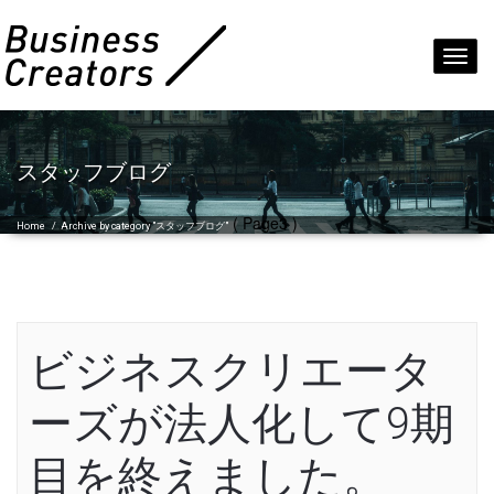
Toggl
navig
スタッフブログ
( Page3 )
Home
/
Archive by category "スタッフブログ"
ビジネスクリエータ
ーズが法人化して9期
目を終えました。