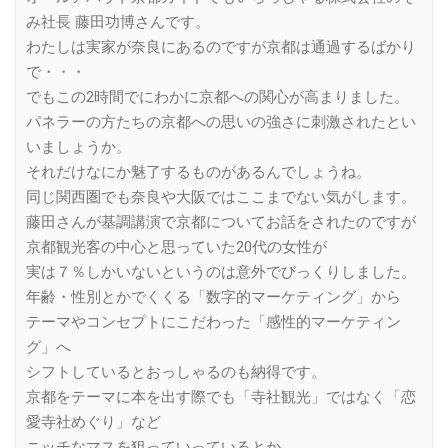
み社長 藤田功博さんです。
わたしは実家が奈良にあるのですが京都は通過するばかり
で・・・
でもこの2時間でにわかに京都への関心が高まりました。
パネラーの方たちの京都への思いの強さに刺激されたとい
いましょうか。
それだけなにか魅了するものがあるんでしょうね。
同じ関西圏でも奈良や大阪ではここまでない気がします。
藤田さんが基調講演で京都についてお話をされたのですが
京都観光客の中心と思っていた20代の女性が
実は７％しかいないというのは意外でびっくりしました。
年齢・性別とかでくくる「数字的マーケティング」から
テーマやコンセプトにこだわった「感性的マーケティン
グ」へ
シフトしているとおっしゃるのも納得です。
京都をテーマに本を出す際でも「寺社観光」ではなく「恋
愛寺社めぐり」など
ニッチなマスを狙っていっているとか。