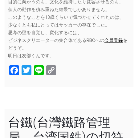
目的に向かうのも、文化を維持したり変容させるのも、
個人の動作を積み重ねた結果でしかありません。
このようなことを13歳くらいで気づかせてくれたのは、
少なくとも私にとってはサッカーの存在でした。
思考の壁を自覚し、変化するには、
ビジネスクリエーターの集合体であるRBCへの
会員登録
を
どうぞ。
明日は友部くんです。
Facebook
Twitter
Line
Copy
Link
台鐵(台灣鐵路管理
局、台湾国鉄)の切符