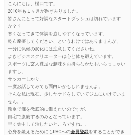
こんにちは、樋口です。
2010年も１ヶ月が過ぎ去りました。
皆さんにとって好調なスタートダッシュは切れています
か？？
寒くなってきて体調を崩しやすくなっています。
乾布摩擦してください、というわけではありませんが、
十分に気候の変化には注意してくださいね。
よきビジネスクリエーターは心と体を鍛えています。
スポーツに玄人裸足な趣味をお持ちなかたもいらっしゃい
ますし、
サッカーしかり。
一度お話してみても面白いかもしれませんよ。
そんな私は現在、少しヤケドをしていてジムにいけていま
せん。。
懸垂で腕を徹底的に鍛えたいのですが、
自宅で腹筋するのみとなっています。
早く集中して治したいところですね。。
心身を鍛えるためにもRBCへの
会員登録
をすることができ