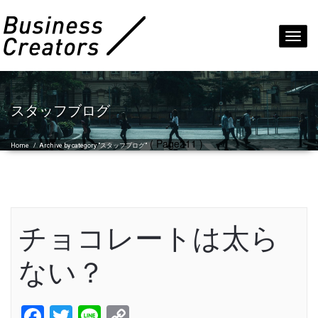
Toggl
navig
スタッフブログ
( Page211 )
Home
/
Archive by category "スタッフブログ"
チョコレートは太ら
ない？
Facebook
Twitter
Line
Copy