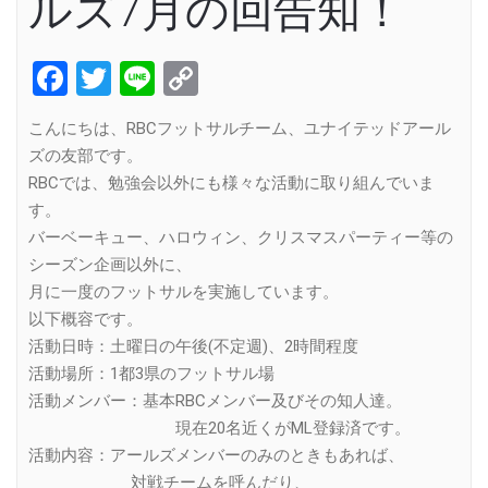
ルズ7月の回告知！
Facebook
Twitter
Line
Copy
Link
こんにちは、RBCフットサルチーム、ユナイテッドアール
ズの友部です。
RBCでは、勉強会以外にも様々な活動に取り組んでいま
す。
バーベーキュー、ハロウィン、クリスマスパーティー等の
シーズン企画以外に、
月に一度のフットサルを実施しています。
以下概容です。
活動日時：土曜日の午後(不定週)、2時間程度
活動場所：1都3県のフットサル場
活動メンバー：基本RBCメンバー及びその知人達。
現在20名近くがML登録済です。
活動内容：アールズメンバーのみのときもあれば、
対戦チームを呼んだり、