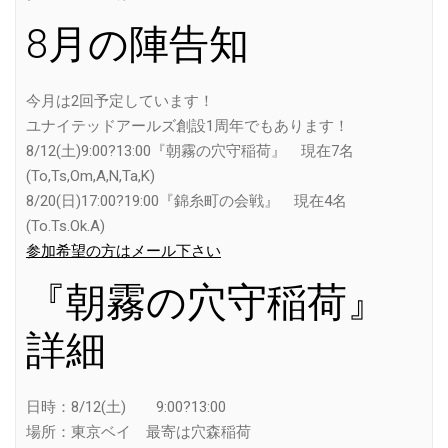
8月の陣告知
今月は2回予定しています！
ユナイテッドアールズ創設1周年でもあります！
8/12(土)9:00?13:00『朝霧の穴守稲荷』 現在7名
(To,Ts,Om,A,N,Ta,K)
8/20(日)17:00?19:00『錦糸町の会戦』 現在4名
(To.Ts.Ok.A)
参加希望の方はメール下さい
『朝霧の穴守稲荷』
詳細
日時：8/12(土) 9:00?13:00
場所：東京ベイ 最寄は穴森稲荷