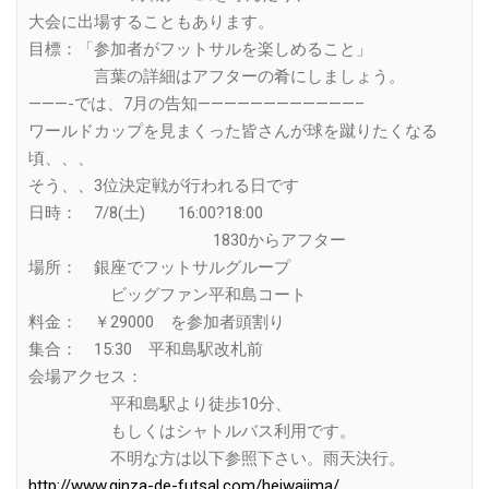
大会に出場することもあります。
目標：「参加者がフットサルを楽しめること」
言葉の詳細はアフターの肴にしましょう。
———-では、7月の告知————————————–
ワールドカップを見まくった皆さんが球を蹴りたくなる
頃、、、
そう、、3位決定戦が行われる日です
日時： 7/8(土) 16:00?18:00
1830からアフター
場所： 銀座でフットサルグループ
ビッグファン平和島コート
料金： ￥29000 を参加者頭割り
集合： 15:30 平和島駅改札前
会場アクセス：
平和島駅より徒歩10分、
もしくはシャトルバス利用です。
不明な方は以下参照下さい。雨天決行。
http://www.ginza-de-futsal.com/heiwajima/