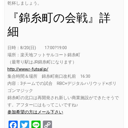
乾杯しましょう。
『錦糸町の会戦』詳
細
日時：8/20(日) 17:00?19:00
場所：楽天地フットサルコート錦糸町
（最寄り駅はJR錦糸町になります）
http://www.r-futsal.jp/
集合時間＆場所 錦糸町南口改札前 16:30
内容：3チームでの試合 RBC×デジタルハリウッド×ポリ
ゴンマジック
錦糸町の北口は再開発され新しい商業施設ができたそうで
す。アフターにはもってこいですね♪
参加希望の方はメール下さい
Facebook
Twitter
Line
Copy