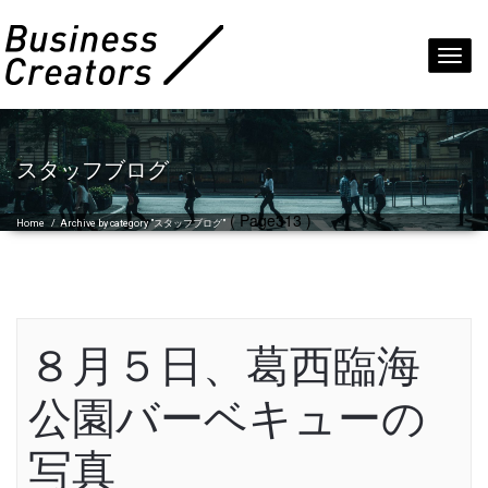
Toggl
navig
スタッフブログ
( Page313 )
Home
/
Archive by category "スタッフブログ"
８月５日、葛西臨海
公園バーベキューの
写真