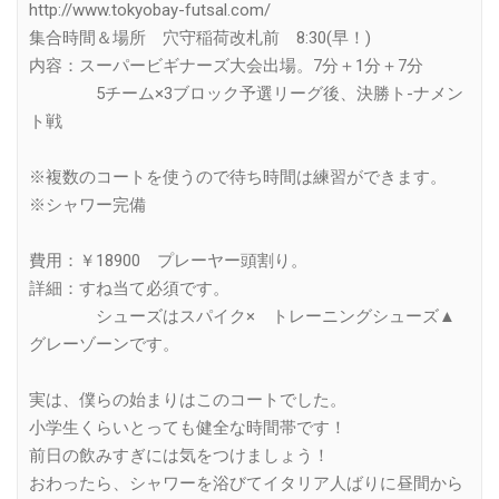
http://www.tokyobay-futsal.com/
集合時間＆場所 穴守稲荷改札前 8:30(早！)
内容：スーパービギナーズ大会出場。7分＋1分＋7分
5チーム×3ブロック予選リーグ後、決勝ト-ナメン
ト戦
※複数のコートを使うので待ち時間は練習ができます。
※シャワー完備
費用：￥18900 プレーヤー頭割り。
詳細：すね当て必須です。
シューズはスパイク× トレーニングシューズ▲
グレーゾーンです。
実は、僕らの始まりはこのコートでした。
小学生くらいとっても健全な時間帯です！
前日の飲みすぎには気をつけましょう！
おわったら、シャワーを浴びてイタリア人ばりに昼間から