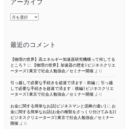
アーカイブ
ア
ー
カ
イ
ブ
最近のコメント
【物理の世界】高エネルギー加速器研究機構って何してる
ところ？
に
【物理の世界】加速器の歴史 | ビジネスクリエ
ーターズ | 東京で社会人勉強会／セミナー開催
より
引っ越しで必要な手続きを超速で済ます：前編
に
引っ越
しで必要な手続きを超速で済ます：後編 | ビジネスクリエ
ーターズ | 東京で社会人勉強会／セミナー開催
より
お金に関する簡単なお話(ビジネスマンと泥棒の違い)
に
お
金に関する簡単なお話(お金の種類をざっくり分けてみる) |
ビジネスクリエーターズ | 東京で社会人勉強会／セミナー
開催
より