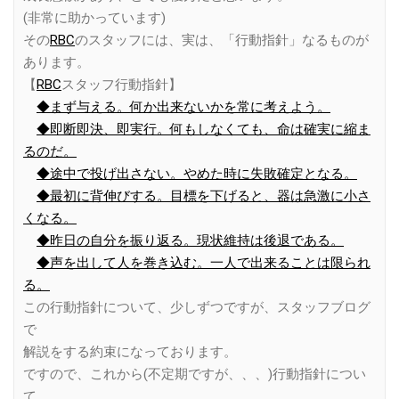
(非常に助かっています)
その
RBC
のスタッフには、実は、「行動指針」なるものが
あります。
【
RBC
スタッフ行動指針】
◆まず与える。何か出来ないかを常に考えよう。
◆即断即決、即実行。何もしなくても、命は確実に縮ま
るのだ。
◆途中で投げ出さない。やめた時に失敗確定となる。
◆最初に背伸びする。目標を下げると、器は急激に小さ
くなる。
◆昨日の自分を振り返る。現状維持は後退である。
◆声を出して人を巻き込む。一人で出来ることは限られ
る。
この行動指針について、少しずつですが、スタッフブログ
で
解説をする約束になっております。
ですので、これから(不定期ですが、、、)行動指針につい
て