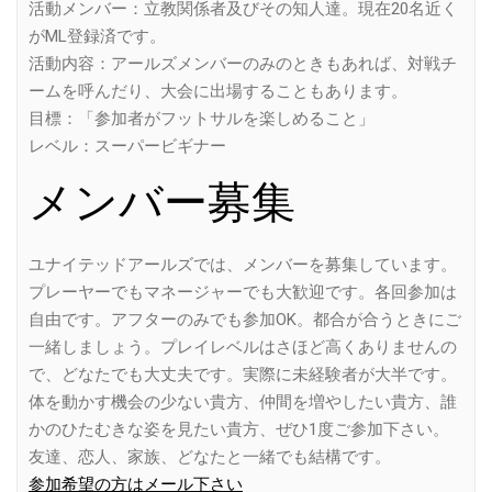
活動メンバー：立教関係者及びその知人達。現在20名近く
がML登録済です。
活動内容：アールズメンバーのみのときもあれば、対戦チ
ームを呼んだり、大会に出場することもあります。
目標：「参加者がフットサルを楽しめること」
レベル：スーパービギナー
メンバー募集
ユナイテッドアールズでは、メンバーを募集しています。
プレーヤーでもマネージャーでも大歓迎です。各回参加は
自由です。アフターのみでも参加OK。都合が合うときにご
一緒しましょう。プレイレベルはさほど高くありませんの
で、どなたでも大丈夫です。実際に未経験者が大半です。
体を動かす機会の少ない貴方、仲間を増やしたい貴方、誰
かのひたむきな姿を見たい貴方、ぜひ1度ご参加下さい。
友達、恋人、家族、どなたと一緒でも結構です。
参加希望の方はメール下さい