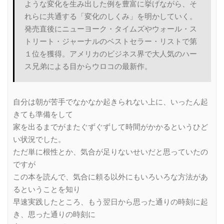
ような変化を生み出した例を豊富に挙げながら、そ
れらに共通する「変化のしくみ」を明かしていく。
発売直後にニューヨーク・タイムズやウォール・ス
トリート・ジャーナルのベストセラー・リストで第
１位を獲得。アメリカのビジネス界で大人気のハー
ス兄弟による目からウロコの最新作。
自分は朝が苦手でなかなか起きられない上に、いったん起
きても準備をして
家を出るまでがまたぐずぐずして時間がかかるというひど
い状況でした。
ただ単に根性とか、気合が足りないせいだと思っていたの
ですが
この本を読んで、気合に頼る以外にもいろいろな方法があ
るということを知り
早速実践したところ、もう翌日から思った通りの時刻に起
き、思った通りの時刻に