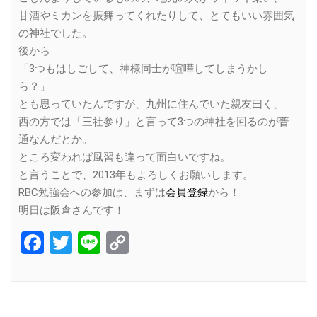
甘酒やミカンを振舞ってくれたりして、とてもいい雰囲気
の神社でした。
後から
「3つもはしごして、神様同士が喧嘩してしまうかし
ら？」
とも思っていたんですが、九州に住んでいた親友曰く、
西の方では「三社参り」と言って3つの神社を回るのが普
通なんだとか。
ところ変われば風習も違って面白いですね。
と言うことで、2013年もよろしくお願いします。
RBC勉強会への参加は、まずは
会員登録
から！
明日は阪倉さんです！
Facebook
Twitter
Line
Copy
Link