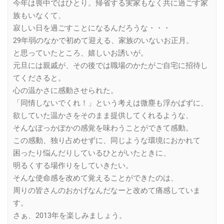
今年は喪中ではひとり。帰省する実家もなく共に過ごす家
族もいなくて、
寂しい日を過ごすことになるんだろうな・・・
29年弱のなかで初めて迎える、家族のいないお正月。
と思っていたところ、嬉しいお誘いが。
元旦には親戚が、その後では職場のかたがご自宅に招待し
てくださると。
心の温かさに感動させられた。
「同情しないでくれ！」という考えは微塵も浮かばずに、
欲していた温かさをそのまま提供してくれるような、
そんなぽっかぽかの感覚を味わうことができて感動。
この感動、独り占めせずに、同じような環境におかれて
困ったり悩んだりしているひとがいたときに、
明るくする場作りをしていきたい。
そんな使命感を改めて覚えることができたのは、
周りの皆さんのおかげなんだなーと改めて痛感していま
す。
さぁ、2013年を楽しみましょう。