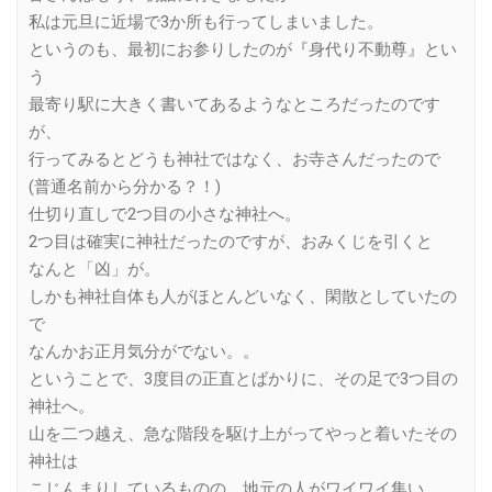
私は元旦に近場で3か所も行ってしまいました。
というのも、最初にお参りしたのが『身代り不動尊』とい
う
最寄り駅に大きく書いてあるようなところだったのです
が、
行ってみるとどうも神社ではなく、お寺さんだったので
(普通名前から分かる？！)
仕切り直しで2つ目の小さな神社へ。
2つ目は確実に神社だったのですが、おみくじを引くと
なんと「凶」が。
しかも神社自体も人がほとんどいなく、閑散としていたの
で
なんかお正月気分がでない。。
ということで、3度目の正直とばかりに、その足で3つ目の
神社へ。
山を二つ越え、急な階段を駆け上がってやっと着いたその
神社は
こじんまりしているものの、地元の人がワイワイ集い、