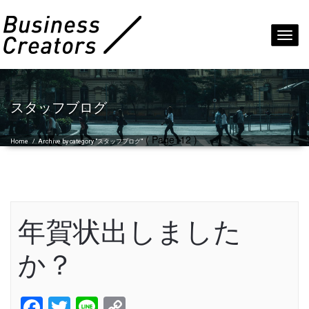
Toggl
navig
スタッフブログ
( Page112 )
Home
/
Archive by category "スタッフブログ"
年賀状出しました
か？
Facebook
Twitter
Line
Copy