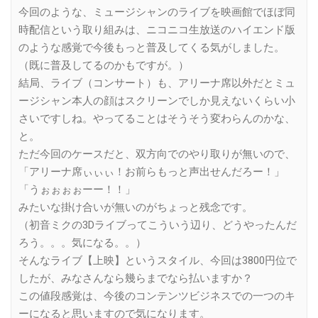
今回のような、ミュージシャンのライブを映画館でほぼ同
時配信という取り組みは、ニコニコ生放送のハイエンド版
のような感覚で今後もっと普及してくる気がしました。
（既に普及してるのかもですが。）
結局、ライブ（コンサート）も、アリーナ席以外だとミュ
ージシャン本人の顔はスクリーンでしか見えないくらい小
さいですしね。やってることはそうそう変わらんのかな、
と。
ただ今回のケースだと、双方向でのやり取りが無いので、
「アリーナ席ぃぃぃ！お前らもっと声出せんだろー！」
「うぉぉぉぉーー！！」
みたいな掛け合いが無いのがちょっと残念です。
（初音ミクの3Dライブってこういう辺り、どうやったんだ
ろう。。。気になる。。）
そんなライブ【上映】というスタイル、今回は3800円位で
したが、みなさんなら幾らまでなら払いますか？
この値段感覚は、今後のコンテンツビジネスでの一つのキ
ーになると思いますので気になります。