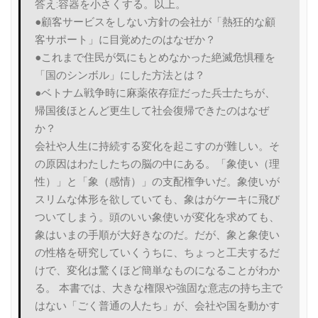
答え:容器を小さくする。以上。
●顧客サービスをしない方針の会社が「熱狂的な顧
客サポート」に目覚めたのはなぜか？
●これまで住民が気にもとめなかった絶滅危惧種を
「国のシンボル」にした方法とは？
●ベトナム戦争時に麻薬依存症だった兵士たちが、
帰国後ほとんど更生して社会復帰できたのはなぜ
か？
会社や人生に持続する変化を起こすのが難しい。そ
の原因はわたしたちの脳の中にある。「象使い（理
性）」と「象（感情）」の支配権争いだ。象使いが
スリムな体形を欲していても、象はがケーキに飛び
ついてしまう。頭のいい象使いが変化を求めても、
象はいまの手順が大好きなのだ。だが、象と象使い
の性格を研究していくうちに、ちょっと工夫するだ
けで、変化は驚くほど簡単なものになることがわか
る。 本書では、大きな権限や強固な意志の持ち主で
はない「ごく普通の人たち」が、会社や国を動かす