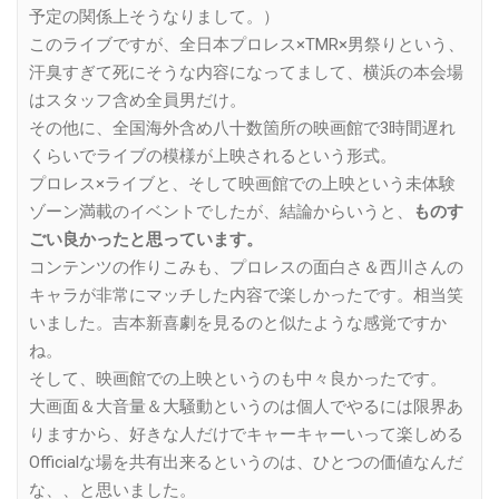
予定の関係上そうなりまして。）
このライブですが、全日本プロレス×TMR×男祭りという、
汗臭すぎて死にそうな内容になってまして、横浜の本会場
はスタッフ含め全員男だけ。
その他に、全国海外含め八十数箇所の映画館で3時間遅れ
くらいでライブの模様が上映されるという形式。
プロレス×ライブと、そして映画館での上映という未体験
ゾーン満載のイベントでしたが、結論からいうと、
ものす
ごい良かったと思っています。
コンテンツの作りこみも、プロレスの面白さ＆西川さんの
キャラが非常にマッチした内容で楽しかったです。相当笑
いました。吉本新喜劇を見るのと似たような感覚ですか
ね。
そして、映画館での上映というのも中々良かったです。
大画面＆大音量＆大騒動というのは個人でやるには限界あ
りますから、好きな人だけでキャーキャーいって楽しめる
Officialな場を共有出来るというのは、ひとつの価値なんだ
な、、と思いました。