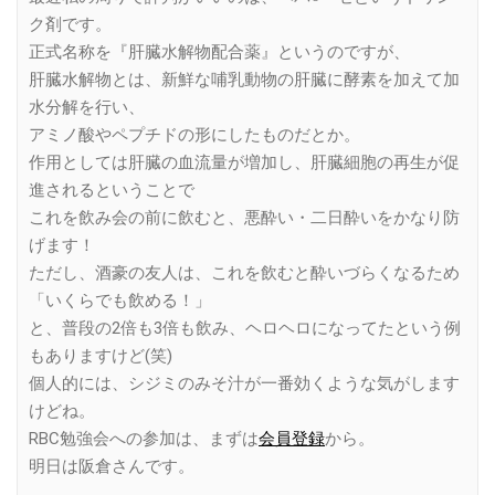
ク剤です。
正式名称を『肝臓水解物配合薬』というのですが、
肝臓水解物とは、新鮮な哺乳動物の肝臓に酵素を加えて加
水分解を行い、
アミノ酸やペプチドの形にしたものだとか。
作用としては肝臓の血流量が増加し、肝臓細胞の再生が促
進されるということで
これを飲み会の前に飲むと、悪酔い・二日酔いをかなり防
げます！
ただし、酒豪の友人は、これを飲むと酔いづらくなるため
「いくらでも飲める！」
と、普段の2倍も3倍も飲み、ヘロヘロになってたという例
もありますけど(笑)
個人的には、シジミのみそ汁が一番効くような気がします
けどね。
RBC勉強会への参加は、まずは
会員登録
から。
明日は阪倉さんです。