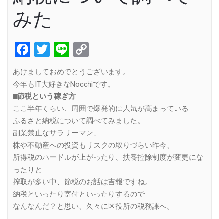
みた
Facebook
Twitter
Line
Copy
Link
あけましておめでとうございます。
今年もIT大好きなNocchiです。
⬛︎節税という稼ぎ方
ここ半年くらい、周囲で爆発的に人気が高まっている
ふるさと納税について調べてみました。
副業禁止なサラリーマン、
株や不動産への投資もリスクの取りづらい昨今、
所得税のハードルが上がったり、扶養控除制度が変更にな
ったりと
搾取が多い中、節税のお話は吉報ですね。
納税といったり寄付といったりするので
なんなんだ？と思い、久々に区役所の税務課へ。