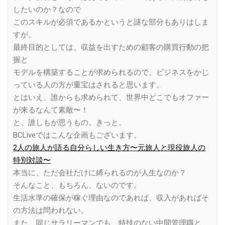
したいのか？なので
このスキルが必須であるかというと謎な部分もありはしま
すが。
最終目的としては、収益を出すための顧客の購買行動の把
握と
モデルを構築することが求められるので、ビジネスをかじ
っている人の方が重宝はされると思います。
とはいえ、誰からも求められて、世界中どこでもオファー
が来るなんて素敵〜！
と、誰しもが思うもの。きっと。
BCLiveではこんな企画もございます。
2人の旅人が語る自分らしい生き方〜元旅人と現役旅人の
特別対談〜
本当に、ただ会社だけに縛られるのが人生なのか？
そんなこと、もちろん、ないのです。
生活水準の確保が稼ぐ理由なのであれば、収入があればそ
の方法は問われない。
また、同じサラリーマンでも、特技のない中間管理職と、