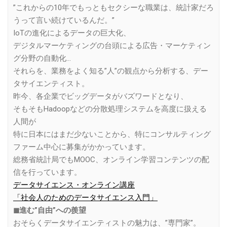
”これからの10年でもっともセクシーな職業は、統計家だろ
うって言い続けているんだ。”
IoTの進化によるデータの巨大化、
デジタルマーケティングの台頭による広告・マーケティン
グ分野の自動化…
それらを、業務をよく知る”人”の観点から分析する、デー
タサイエンティスト。
昨今、各企業でビッグデータがバズワードとなり、
そもそもHadoopなどの分散処理システムを高度に扱える
人間が
特に日本にはまだ少ないことから、特にコンサルティング
ファーム中心に募集がかかっています。
総務省統計局でもMOOC、オンライン学習コンテンツの配
信を行っています。
データサイエンス・オンライン講座
「社会人のためのデータサイエンス入門」
◼︎進む”自由”への羨望
おそらくデータサイエンティストの魅力は、”専門家”。