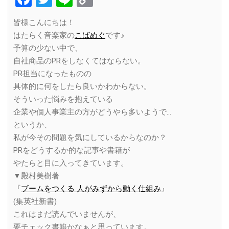
Link
皆様こんにちは！
はたらく音楽家の
こばめぐ
です♪
予算の少ない中で、
自社商品のPRをしなくてはならない。
PR担当になったものの
具体的に何をしたら良いかわからない。
そういった悩みを抱えている
企業や個人事業主の方がどうやら多いようで…
というか、
私が今その問題を気にしているからなのか？
PRをどうするか的な記事や書籍が
やたらと目に入ってきています。
▼殿村美樹著
『
ブームをつくる 人がみずから動く仕組み
』
(集英社新書)
これはまだ読んでいませんが、
要チェック書籍かなぁと思っています。