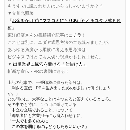
もうすでに読まれた方はいらっしゃいますか？？
▼立川光照著
『
お金をかけずにマスコミにとりあげられるユダヤ式ＰＲ
術
』
東洋経済さんの書籍紹介記事は
コチラ
！
これとは別に、ユダヤ式思考法の本も読みましたが、
あらゆる角度から柔軟に考える思考法は、
ビジネスではとても大切な視点かもしれません。
▼
出版業界に風穴を開ける「仕掛け人」
斬新な宣伝・PRの裏側に迫る！
上記の記事で、一番印象に残った部分は、
「刺さる宣伝・PRを生み出すための鉄則」は何でしょう
か。」
との問いに、大事なことは４つあると答えているところ。
その中でも特に、１つ目に挙げている
「中立な立場であること」について
『編集者にも営業担当にも肩入れせずに、
「一人でも多くの人に
この本を届けるにはどうしたらいいか？」