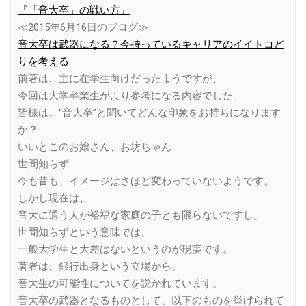
『「音大卒」の戦い方』
≪2015年6月16日のブログ≫
音大卒は武器になる？今持っているキャリアのイイトコど
りを考える
前著は、主に在学生向けだったようですが、
今回は大学卒業生がより参考になる内容でした。
皆様は、“音大卒”と聞いてどんな印象をお持ちになります
か？
いいとこのお嬢さん、お坊ちゃん…
世間知らず…
今も昔も、イメージはさほど変わっていないようです。
しかし現在は、
音大に通う人が裕福な家庭の子とも限らないですし、
世間知らずという意味では、
一般大学生と大差はないというのが現実です。
著者は、銀行出身という立場から、
音大生の可能性についてを説かれています。
音大卒の武器となるものとして、以下のものを挙げられて