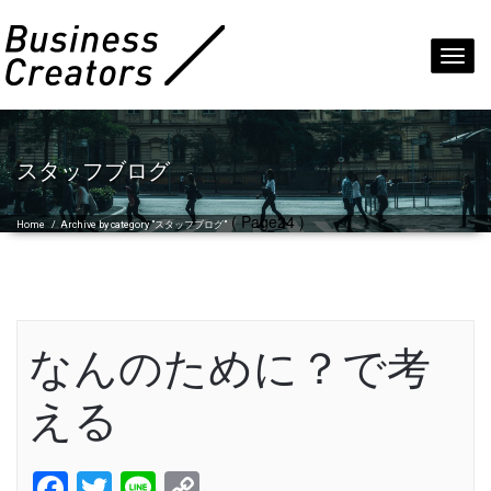
Toggl
navig
スタッフブログ
( Page24 )
Home
/
Archive by category "スタッフブログ"
なんのために？で考
える
Facebook
Twitter
Line
Copy