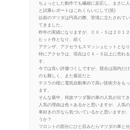
ちょっとした動作でも繊細に反応し、まさに人
と試乗レポートはこれくらいにして(笑)
以前のマツダは円高の際、苦境に立たされてい
てきました。
昨年の実績になりますが、ＣＸ－５は２０１２
ヒット作となり、続く
アテンザ、アクセラもスマッシュヒットとなり
特にアクセラは、現在はＣＸ－５以上に売れる
す。
今では良い評価づくしですが、競合は国内だけ
のも難しく、また最近だと
テスラの様に電気自動車ので高い技術力をもっ
ます。
そんな最中、何故マツダ製の車の人気が出てき
人気の理由は色々あるかと思いますが、人気の
車好きの方なら気づいているかと思いますが、
うか？
フロントの部分にひと目みたらマツダの車と分