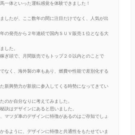
馬一体といった運転感覚を体験できました！
ましたが、ここ数年の間に注目だけでなく、人気が出
年の発売から２年連続で国内ＳＵＶ販売１位となる大
ました。
稼ぎ頭で、月間販売でもトップ２０以内とのことで
でなく、海外製の車もあり、燃費や性能で差別化する
た新興勢力が新規に参入してくる時勢になってきてい
たのか自分なりに考えてみました。
秘訣はデザインにあると思いました。
、マツダ車のデザインに特徴があるのはご存知でしょ
かるように、デザインに特徴と共通性をもたせていま