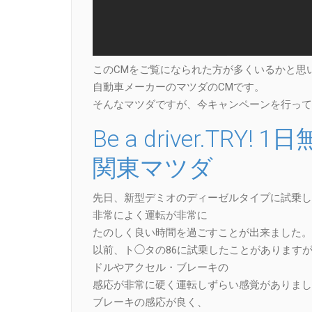
このCMをご覧になられた方が多くいるかと思
自動車メーカーのマツダのCMです。
そんなマツダですが、今キャンペーンを行って
Be a driver.TR
関東マツダ
先日、新型デミオのディーゼルタイプに試乗し
非常によく運転が非常に
たのしく良い時間を過ごすことが出来ました。
以前、ト◯タの86に試乗したことがあります
ドルやアクセル・ブレーキの
感応が非常に硬く運転しずらい感覚がありまし
ブレーキの感応が良く、