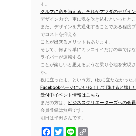
す。
クルマに命を与える。それがマツダのデザイン
デザイン力で、車に魂を吹き込むといったとこ
また、デザインを共通化することである程度プ
でコストを抑える
ことが出来るメリットもあります。
そして、何より単にカッコイイだけの車ではな
ライバーが運転する
ことが楽しいと思えるような乗り心地を実現さ
か。
役に立ったよ、という方、(役に立たなかったよ
Facebookページにいいね！して頂けると嬉し
受付中イベント情報はこちら
まだの方は、
ビジネスクリエーターズへの会員
会員登録は無料です。
明日は平田さんです。
Facebook
Twitter
Line
Copy