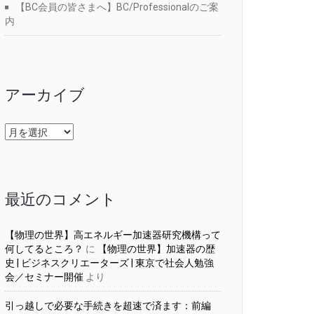
【BC会員の皆さまへ】BC/Professionalのご案
内
アーカイブ
ア
ー
カ
イ
ブ
最近のコメント
【物理の世界】高エネルギー加速器研究機構って
何してるところ？
に
【物理の世界】加速器の歴
史 | ビジネスクリエーターズ | 東京で社会人勉強
会／セミナー開催
より
引っ越しで必要な手続きを超速で済ます：前編