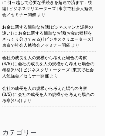
に
引っ越しで必要な手続きを超速で済ます：後
編 | ビジネスクリエーターズ | 東京で社会人勉強
会／セミナー開催
より
お金に関する簡単なお話(ビジネスマンと泥棒の
違い)
に
お金に関する簡単なお話(お金の種類を
ざっくり分けてみる) | ビジネスクリエーターズ |
東京で社会人勉強会／セミナー開催
より
会社の成長を人の規模から考えた場合の考察
(4/5)
に
会社の成長を人の規模から考えた場合の
考察(5/5) | ビジネスクリエーターズ | 東京で社会
人勉強会／セミナー開催
より
会社の成長を人の規模から考えた場合の考察
(3/5)
に
会社の成長を人の規模から考えた場合の
考察(4/5) |
より
カテゴリー