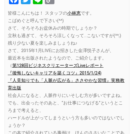
Link
皆様こんにちは！ スタッフの
小林恵
です。
こばめぐと呼んで下さい(^^)
さて、そろそろお盆休みの時期でしょうか？
立秋も過ぎて、そろそろ涼しくなって…こないですが(^^;)
残り少ない夏を楽しみましょうね♪
さて、2015年1月LIVEにお招きした金澤悦子さんが、
最近本を出版されたようなので、ご紹介します。
（
第128回ビジネスクリエーターズLiveレポート
『後悔しないキャリアを築くコツ』2015/1/24)
『人見知りでも「人脈が広がる」ささやかな習慣』実務教
育出版
社会人になると、人脈作りにいそしむ方が多いですよね。
でも、出会ったそのあと、“お仕事につなげる”というとこ
ろまで考えると、
ハードルが上がってしまうという方も多いのではないでし
ょうか？
この本で紹介されている事例は、ほんのささいなことであ