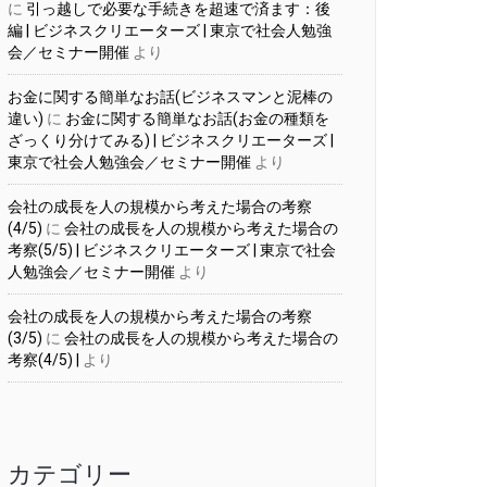
に
引っ越しで必要な手続きを超速で済ます：後
編 | ビジネスクリエーターズ | 東京で社会人勉強
会／セミナー開催
より
お金に関する簡単なお話(ビジネスマンと泥棒の
違い)
に
お金に関する簡単なお話(お金の種類を
ざっくり分けてみる) | ビジネスクリエーターズ |
東京で社会人勉強会／セミナー開催
より
会社の成長を人の規模から考えた場合の考察
(4/5)
に
会社の成長を人の規模から考えた場合の
考察(5/5) | ビジネスクリエーターズ | 東京で社会
人勉強会／セミナー開催
より
会社の成長を人の規模から考えた場合の考察
(3/5)
に
会社の成長を人の規模から考えた場合の
考察(4/5) |
より
カテゴリー