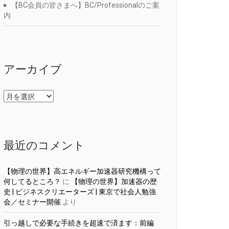
【BC会員の皆さまへ】BC/Professionalのご案
内
アーカイブ
ア
ー
カ
イ
ブ
最近のコメント
【物理の世界】高エネルギー加速器研究機構って
何してるところ？
に
【物理の世界】加速器の歴
史 | ビジネスクリエーターズ | 東京で社会人勉強
会／セミナー開催
より
引っ越しで必要な手続きを超速で済ます：前編