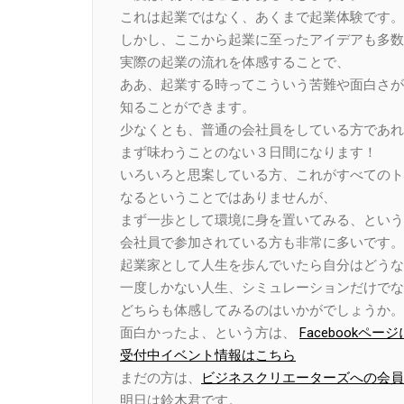
これは起業ではなく、あくまで起業体験です。
しかし、ここから起業に至ったアイデアも多数
実際の起業の流れを体感することで、
ああ、起業する時ってこういう苦難や面白さが
知ることができます。
少なくとも、普通の会社員をしている方であれ
まず味わうことのない３日間になります！
いろいろと思案している方、これがすべてのト
なるということではありませんが、
まず一歩として環境に身を置いてみる、という
会社員で参加されている方も非常に多いです。
起業家として人生を歩んでいたら自分はどうな
一度しかない人生、シミュレーションだけでな
どちらも体感してみるのはいかがでしょうか。
面白かったよ、という方は、
Facebook
受付中イベント情報はこちら
まだの方は、
ビジネスクリエーターズへの会員
明日は鈴木君です。