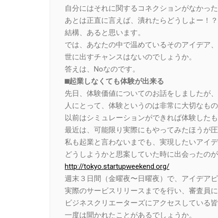
自分にはそれに関するコネクションがなかった
あとは正直に言えば、潰れたらどうしよー！？
結構、あると思います。
では、あなたの中で温めているそのアイデア、
世に出すチャンスはないのでしょうか。
答えは、Noなのです。
⬛︎起業しなくても体験が出来る
先日、体験価値についてのお話をしましたが、
人にとって、体験というのは非常に大切なもの
以前はシミュレーションができれば体験したも
最近は、可能限り実際にもやってみたほうが圧
私も起業と言わないまでも、実現したいアイデ
どうしようかと思案していた時に出会ったのが
http://tokyo.startupweekend.org/
週末３日間（金曜夜〜日曜夜）で、アイデアピ
実際のサービスリリースまでを行い、審査員に
ビジネスクリエーターズにアクセスしている皆
一度は聞かれたことがあるでしょうか。