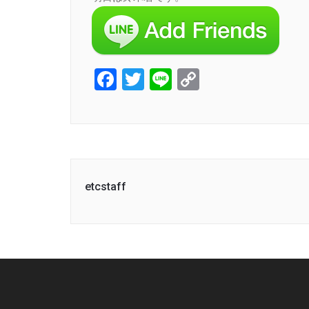
Facebook
Twitter
Line
Copy
Link
etcstaff