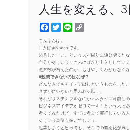
人生を変える、3
Facebook
Twitter
Line
Copy
Link
こんばんは。
IT大好きNocchiです。
起業したーい、という人が周りに随分増えたな
自分がそういうところにばかり出入りしている
絶対数が増えたのか、もはやよくわからなくな
⬛︎起業できないのはなぜ？
どんな人でもアイデア出しというものをしたこ
さすがにいないと思われる以上、
それがサステナブルなのかマネタイズ可能なの
ビジネスアイデアがゼロでーす！という人はあ
考えてみたけど、すでに考えて実行している人
そういう事例も多いでしょう。
起業しようと思っても、そこでの差別化が難し