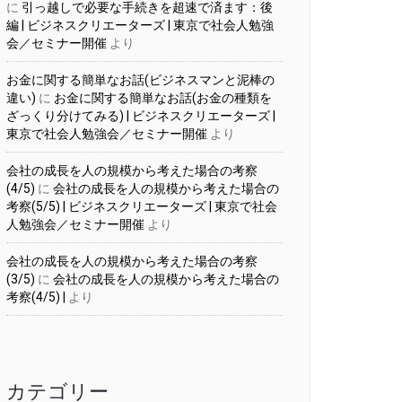
に
引っ越しで必要な手続きを超速で済ます：後
編 | ビジネスクリエーターズ | 東京で社会人勉強
会／セミナー開催
より
お金に関する簡単なお話(ビジネスマンと泥棒の
違い)
に
お金に関する簡単なお話(お金の種類を
ざっくり分けてみる) | ビジネスクリエーターズ |
東京で社会人勉強会／セミナー開催
より
会社の成長を人の規模から考えた場合の考察
(4/5)
に
会社の成長を人の規模から考えた場合の
考察(5/5) | ビジネスクリエーターズ | 東京で社会
人勉強会／セミナー開催
より
会社の成長を人の規模から考えた場合の考察
(3/5)
に
会社の成長を人の規模から考えた場合の
考察(4/5) |
より
カテゴリー