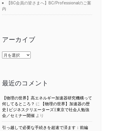
【BC会員の皆さまへ】BC/Professionalのご案
内
アーカイブ
ア
ー
カ
イ
ブ
最近のコメント
【物理の世界】高エネルギー加速器研究機構って
何してるところ？
に
【物理の世界】加速器の歴
史 | ビジネスクリエーターズ | 東京で社会人勉強
会／セミナー開催
より
引っ越しで必要な手続きを超速で済ます：前編