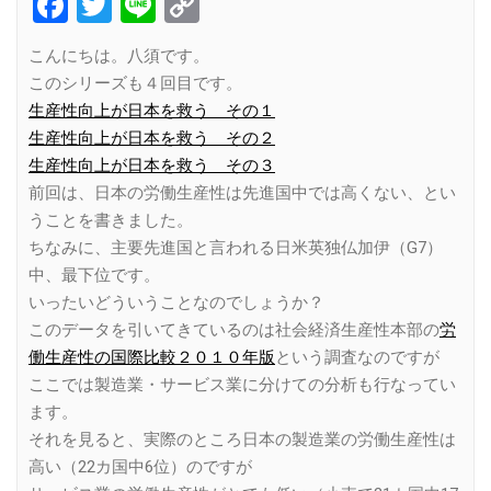
Facebook
Twitter
Line
Copy
Link
こんにちは。八須です。
このシリーズも４回目です。
生産性向上が日本を救う その１
生産性向上が日本を救う その２
生産性向上が日本を救う その３
前回は、日本の労働生産性は先進国中では高くない、とい
うことを書きました。
ちなみに、主要先進国と言われる日米英独仏加伊（G7）
中、最下位です。
いったいどういうことなのでしょうか？
このデータを引いてきているのは社会経済生産性本部の
労
働生産性の国際比較２０１０年版
という調査なのですが
ここでは製造業・サービス業に分けての分析も行なってい
ます。
それを見ると、実際のところ日本の製造業の労働生産性は
高い（22カ国中6位）のですが