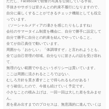
ただし、Facebookで朝食の写真を公開している手前、
手抜きやサボリは皆さんとの約束不履行になりますので、
自分に厳しくすることができるチェック機能としても役立
っています。
（ソーシャルメディアの凄さを感じたりもしますね）
会社のサマータイム制度を機会に、自分で勝手に設定して
自分で勝手に自分との約束を結んでやっていること。
全てが自己責任で動いています。
周囲から「おかしい」「体調壊すぞ」と言われようとも、
全ては自己管理の領域。自分なりに皆さんの話を受け容れ
て、
無理のない範囲でやるというポリシーは貫いています。
ここは周囲に流されるところではない、
むしろ方針を貫き通すことで得られるものがある！
そう確信したので、今後も続けていく予定です。
小さなことの積み上げは、一回一回は大した差を生みませ
ん。
差を産み出すまでのプロセスは、無意識的に進んでいくは