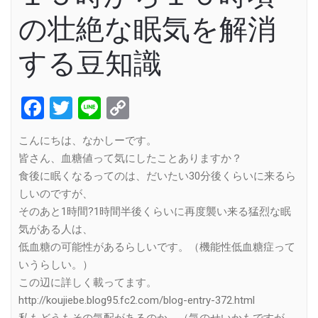
の壮絶な眠気を解消
する豆知識
Facebook
Twitter
Line
Copy
Link
こんにちは、なかしーです。
皆さん、血糖値って気にしたことありますか？
食後に眠くなるってのは、だいたい30分後くらいに来るら
しいのですが、
そのあと1時間?1時間半後くらいに再度襲い来る猛烈な眠
気がある人は、
低血糖の可能性があるらしいです。（機能性低血糖症って
いうらしい。）
この辺に詳しく載ってます。
http://koujiebe.blog95.fc2.com/blog-entry-372.html
私もどうもその気配があるのか、（気のせいかもですが