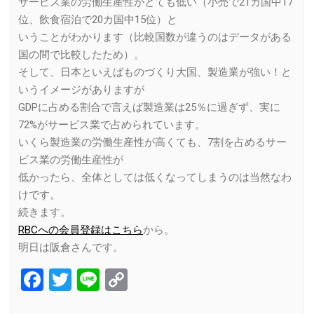
サービス業の労働生産性がとても低い（小売で21カ国中17
位、飲食宿泊で20カ国中15位）と
いうことがわかります（比較国数が違うのはデータがある
国の間で比較したため）。
そして、日本といえばものづくり大国、製造業が強い！と
いうイメージがありますが
GDPに占める割合で言えば製造業は25％に過ぎず、実に
72%がサービス業で占められています。
いくら製造業の労働生産性が高くても、7割を占めるサー
ビス業の労働生産性が
低かったら、全体としては低くなってしまうのは当然なわ
けです。
続きます。
RBCへの会員登録はこちら
から。
明日は阪倉さんです。
Facebook
Twitter
Line
Copy
Link