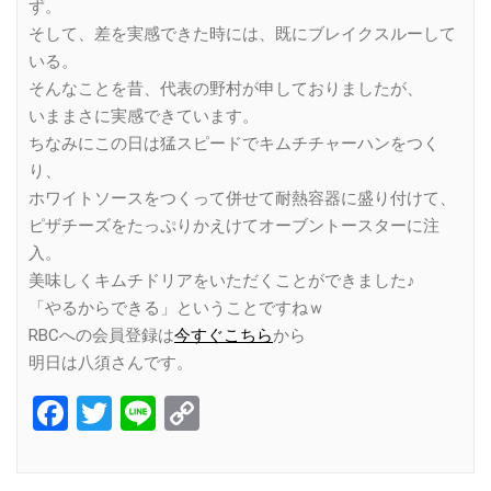
ず。
そして、差を実感できた時には、既にブレイクスルーして
いる。
そんなことを昔、代表の野村が申しておりましたが、
いままさに実感できています。
ちなみにこの日は猛スピードでキムチチャーハンをつく
り、
ホワイトソースをつくって併せて耐熱容器に盛り付けて、
ピザチーズをたっぷりかえけてオーブントースターに注
入。
美味しくキムチドリアをいただくことができました♪
「やるからできる」ということですねｗ
RBCへの会員登録は
今すぐこちら
から
明日は八須さんです。
Facebook
Twitter
Line
Copy
Link