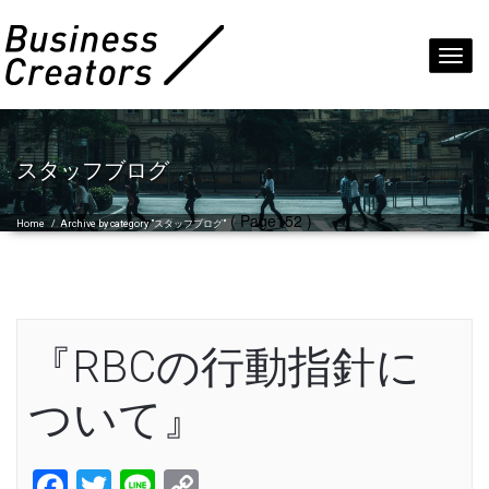
Toggl
navig
スタッフブログ
( Page152 )
Home
/
Archive by category "スタッフブログ"
『RBCの行動指針に
ついて』
Facebook
Twitter
Line
Copy