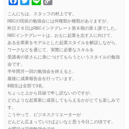
Facebook
Twitter
Line
Copy
Link
こんにちは、スタッフの村上です。
RBCの現状の勉強会には何種類か種類がありますが、
昨日２６日はRBCインテグレート第８期の第１講でした。
RBCインテグレートは、おもに起業を志す人に向けて、
ある企業家をモデルとした起業スタイルを解説しながら、
ワークなどを通じて、実際に必要なスキルを
受講者の皆さんに身につけてもらうというスタイルの勉強
会です。
半年間月一回の勉強会を終えると、
最後に成果報告会を行っています。
8期生は全部で3名。
ちょっと上から目線で申し訳ないのですが、
どのような起業家に成長してもらえるかがとても楽しみで
す。
こうやって、ビジネスクリエーターが
どんどん広まっていけばよいなと思う今日この頃です。
土曜日は定例勉強会です。