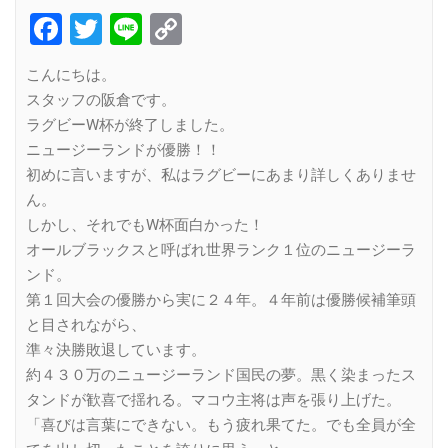
Facebook
Twitter
Line
Copy
Link
こんにちは。
スタッフの阪倉です。
ラグビーW杯が終了しました。
ニュージーランドが優勝！！
初めに言いますが、私はラグビーにあまり詳しくありませ
ん。
しかし、それでもW杯面白かった！
オールブラックスと呼ばれ世界ランク１位のニュージーラ
ンド。
第１回大会の優勝から実に２４年。４年前は優勝候補筆頭
と目されながら、
準々決勝敗退しています。
約４３０万のニュージーランド国民の夢。黒く染まったス
タンドが歓喜で揺れる。マコウ主将は声を張り上げた。
「喜びは言葉にできない。もう疲れ果てた。でも全員が全