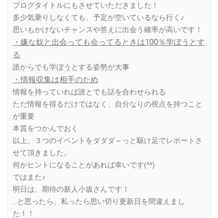
ブログタイトルにもさせていただきました！
多少気乗りしなくても、予定が空いているなら行く♪
思いもかけないチャンスや答えに出会う確率が高いです！
・嫌な奴と出会っても会ってるときは100％学ぼうとす
る
誰からでも学ぼうとする姿勢が大事
・情報収集は相手のため
情報を持っていれば誰とでも話を合わせられる
ただ情報を得るだけではなく、自分なりの視点を持つこと
が重要
本質をつかんでおく
以上、３つのイベントをダダダ～っと駆け足でレポートさ
せて頂きました。
何かヒントになることがあれば幸いです(^^)
ではまた♪
明日は、期待の新人小坂さんです！
…と思ったら、私ったら思い切り更新日を間違えまし
た！！