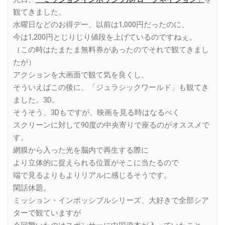
観てきました。
水曜日などのお得デー、以前は1,000円だったのに、
今は1,200円とじりじり値段を上げているのですねぇ。
（この時はたまたま無料券があったのでそれで観てきまし
たが）
アクションを大画面で観て気を良くし、
そういえばこの後に、「ジュラシックワールド」も観てき
ました。3D。
そうそう、3Dもですが、映画を見る時はなるべく
スクリーンに対して90度の中央寄りで座るのがオススメで
す。
網膜から入った光を脳内で再生する際に
より立体的に捉えられる位置がそこに当たるので
端で見るよりもよりリアルに感じるそうです。
閑話休題。
ミッション・インポッシブルシリーズ、大好きで全部シア
ターで観ていますが