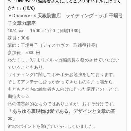
※「Discover21編集者さんによるビブリオバトルに行って
きた♪」(10/6)
▼
Discover × 天狼院書店 ライティング・ラボ 干場弓
子文章力講座
10/4 sun 15:00 » 17:00（開場14:30）
定員：30名
講師：干場弓子（ディスカヴァー取締役社長）
参加費：5000 円
わたくし、9月よりメルマガ編集長を務めさせていただい
ていることもあり、
ライティングに関してポチポチお勉強をしております。
そしてアンテナにひっかかってきたものを片っ端から…
もともと社内の編集者さん向けに作った講座とのことで、
期待大☆☆
私の備忘録的なものではありますが、おすそ分けです。
「あらゆる表現物は愛である。デザインと文章の基
本」
8つのポイントを挙げていらっしゃいました。