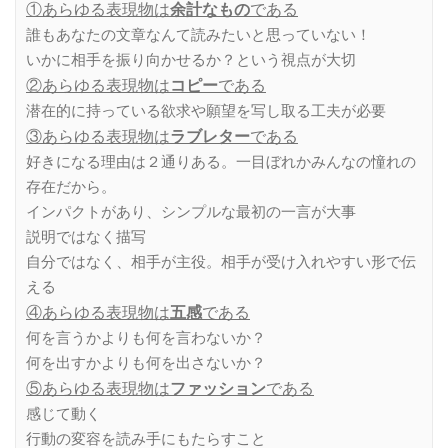
①あらゆる表現物は
余計なもの
である
誰もあなたの文章なんて読みたいと思っていない！
いかに相手を振り向かせるか？という視点が大切
②あらゆる表現物は
コピー
である
潜在的に持っている欲求や願望を写し取る工夫が必要
③あらゆる表現物は
ラブレター
である
好きになる理由は２通りある。一目ぼれかみんなの憧れの
存在だから。
インパクトがあり、シンプルな最初の一言が大事
説明ではなく描写
自分ではなく、相手が主役。相手が受け入れやすい形で伝
える
④あらゆる表現物は
五感
である
何を言うかよりも何を言わないか？
何を出すかよりも何を出さないか？
⑤あらゆる表現物は
ファッション
である
感じて動く
行動の変容を読み手にもたらすこと