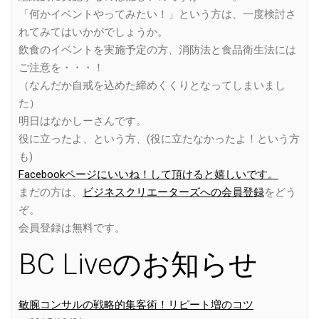
「何かイベントやってみたい！」という方は、一度検討さ
れてみてはいかがでしょうか。
飲食のイベントを実施予定の方、消防法と食品衛生法には
ご注意を・・・！
（なんだか自戒を込めた締めくくりとなってしまいまし
た）
明日はなかしーさんです。
役に立ったよ、という方、(役に立たなかったよ！という方
も)
Facebookページにいいね！して頂けると嬉しいです。
まだの方は、
ビジネスクリエーターズへの会員登録
をどう
ぞ。
会員登録は無料です。
BC Liveのお知らせ
敏腕コンサルの戦略的集客術！リピート増のコツ