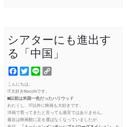
Link
シアターにも進出す
る「中国」
Facebook
Twitter
Line
Copy
Link
こんにちは。
IT大好きNocchiです。
⬛︎以前は米国一色だったハリウッド
わたくし、IT以外に映画も大好きです。
洋画で育ってきたと言っても過言ではありません。
最近は映画館に足を運ばなくなっていましたが、
先日、
「ミッションインポッシブル/ローグネイション」
を