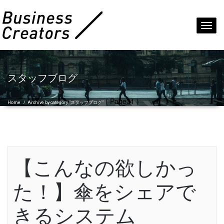
Toggl
navig
スタッフブログ
( Page31 )
Home
/
Archive by category "スタッフブログ"
【こんなの欲しかっ
た！】傘をシェアで
きるシステム