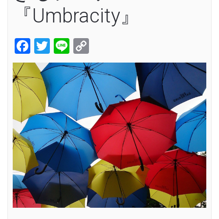
『Umbracity』
Facebook
Twitter
Line
Copy
Link