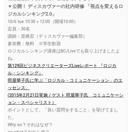
▼
公開！ ディスカヴァーの社内研修
「視点を変えるロ
ジカルシンキング2.0」
10/6 tue 10:30 » 12:00（開場10:00）
定員：30名
講師：原典宏（ディスカヴァー編集部）
参加費：無料 ※学生歓迎
ロジカルシンキング講座はBC/Liveでも取り上げましたよ
ね。
第129回ビジネスクリエーターズLiveレポート 『ロジカ
ル・シンキング』
照屋華子氏に学ぶ「ロジカル・コミュニケーション」のエ
ッセンス。
(2015年2月21日実施 / ゲスト:照屋華子氏 コミュニケーシ
ョン・スペシャリスト）
ポイントとして、「良い質問をすること」を挙げてまし
た。
Why so？それはなぜ？
so what？だから何？