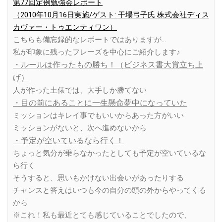
第77回定例勉強会レポート
（2010年10月16日実施/ゲスト: 干場弓子氏 株式会社ディス
カヴァー・トゥエンティワン）
こちらも備忘録的なレポートではありますが…
私が印象に残ったフレーズを中心にご紹介します♪
・ルールは作ったもの勝ち！（ビジネス書大賞立ち上
げ）
人が作った土俵では、大手しか勝てない
・目の前にあることに一生懸命夢中になっていた
ミッションはキレイ事でもいいからあった方がいい
ミッションがないと、次へ進めないから
・予定が空いているなら行く！
ちょっと気分が乗らなかったとしても予定が空いているな
ら行く
そうすると、思いもかけない出会いがあったりする
チャンスと答えはいつも今の自分の頭の外からやってくる
から
※これ！私も最近とても感じていることでしたので、