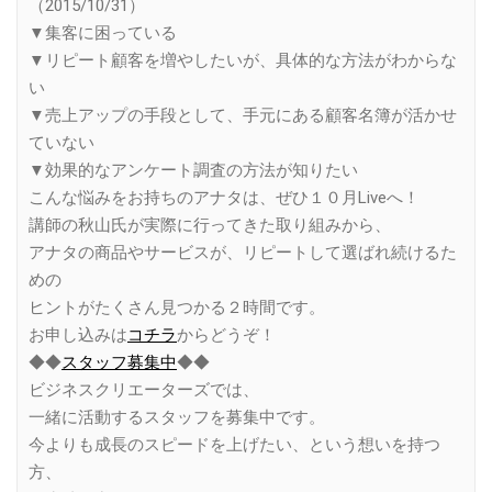
（2015/10/31）
▼集客に困っている
▼リピート顧客を増やしたいが、具体的な方法がわからな
い
▼売上アップの手段として、手元にある顧客名簿が活かせ
ていない
▼効果的なアンケート調査の方法が知りたい
こんな悩みをお持ちのアナタは、ぜひ１０月Liveへ！
講師の秋山氏が実際に行ってきた取り組みから、
アナタの商品やサービスが、リピートして選ばれ続けるた
めの
ヒントがたくさん見つかる２時間です。
お申し込みは
コチラ
からどうぞ！
◆◆
スタッフ募集中
◆◆
ビジネスクリエーターズでは、
一緒に活動するスタッフを募集中です。
今よりも成長のスピードを上げたい、という想いを持つ
方、