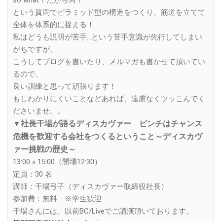
という質問でピラミッド型の構造をつくり、筋道を立てて
全体を体系的に捉える！
私はどうも説明が苦手…という苦手意識が先行してしまい
がちですが、
こうしてブログを書いたり、メルマガも書かせて頂いてい
るので、
良い訓練と思って頑張ります！
もしわかりにくいことなどあれば、遠慮なくツッこんでく
ださいませ。。
▼
社長干場が語るディスカヴァー
ピンチはチャンス
危機を歓迎する会社をつくるということ～ディスカヴ
ァー挑戦の歴史～
13:00 » 15:00（開場12:30）
定員：30 名
講師：干場弓子（ディスカヴァー取締役社長）
参加費：無料 ※学生歓迎
干場さんには、以前BC/Liveでご講演頂いております。