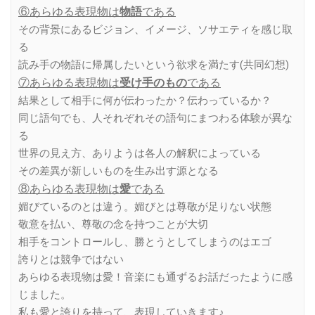
⑥あらゆる表現物は
物語
である
その背景にあるビジョン、イメージ、ソサエティを感じ取
る
読み手の物語に帰属したいという欲求を満たす(共同幻想)
⑦あらゆる表現物は
受け手のもの
である
結果として相手に何が伝わったか？伝わっているか？
同じ語句でも、人それぞれその語句にまつわる体験が異な
る
世界の見え方、ありようは各人の解釈によっている
その差異が新しいものを生み出す源となる
⑧あらゆる表現物は
愛
である
媚びているのとは違う。媚びとは尊敬が足りない状態
敬意を払い、尊敬の念を持つことが大切
相手をコントロールし、勝とうとしてしまうのはエゴ
誇りとは競争ではない
あらゆる表現物は愛！音楽にも通ずるお話だったように感
じました。
私も愛と誇りを持って、表現していきます♪