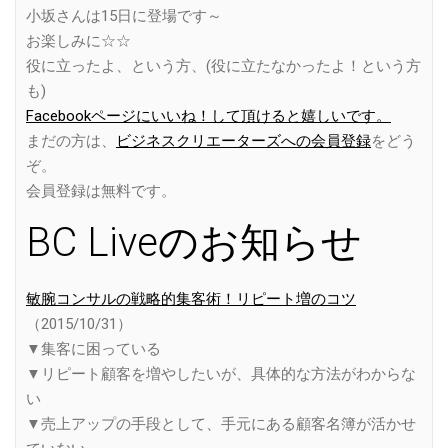
小坂さんは15日に登場です～
お楽しみに☆☆
役に立ったよ、という方、(役に立たなかったよ！という方
も)
Facebookページにいいね！して頂けると嬉しいです。
まだの方は、
ビジネスクリエーターズへの会員登録
をどう
ぞ。
会員登録は無料です。
BC Liveのお知らせ
敏腕コンサルの戦略的集客術！リピート増のコツ
（2015/10/31）
▼集客に困っている
▼リピート顧客を増やしたいが、具体的な方法がわからな
い
▼売上アップの手段として、手元にある顧客名簿が活かせ