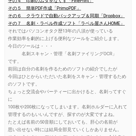
その４ 印刷のムダをなくす「FinePrint」
その５ 簡単PDF作成「PrimoPDF」
その６ クラウドで自動バックアップ＆同期「Dropbox」
その７ 名刺・ラベル作成ソフト「ラベル屋さんHOME」
それではパソコンオタク歴13年の八須が使っている
作業効率を劇的に上げる便利なツールをご紹介します。
今日のツールは・・・
名刺スキャン・管理「名刺ファイリングOCR」
です。
前回は自分の名刺を作るためのソフトの紹介でしたが
今回はひとからいただいた名刺をスキャン・管理するため
のソフトです。
ちょっと交流会やパーティーに出かけると、名刺ってすぐ
に
100枚や200枚になってしまいます。名刺ホルダーに入れて
管理するのもいいんですが、探すのが大変ですよね。
たとえば名前の50音順にしておいても、肝心の名前が
思い出せない時には結局全部見ていくしかありません。