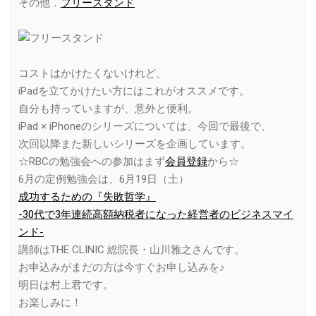
その他．
フリースタンド
コストはかけたくないけれど、
iPadを立てかけたい方にはこれがオススメです。
自分も持っていますが、意外と便利。
iPad × iPhoneのシリーズについては、今回で最後で、
次回以降また新しいシリーズを企画しています。
☆RBCの勉強会への参加はまず
会員登録
から☆
6月の定例勉強会は、6月19日（土）
成功するための『失敗哲学』
-30代で3年連続高額納税者になった経営者のビジネスマイ
ンド-
講師はTHE CLINIC 総院長・山川雅之さんです。
お申込みがまだの方は今すぐお申し込みを♪
明日は村上君です。
お楽しみに！