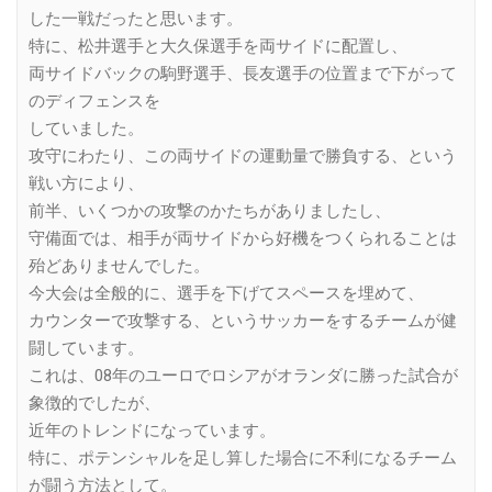
した一戦だったと思います。
特に、松井選手と大久保選手を両サイドに配置し、
両サイドバックの駒野選手、長友選手の位置まで下がって
のディフェンスを
していました。
攻守にわたり、この両サイドの運動量で勝負する、という
戦い方により、
前半、いくつかの攻撃のかたちがありましたし、
守備面では、相手が両サイドから好機をつくられることは
殆どありませんでした。
今大会は全般的に、選手を下げてスペースを埋めて、
カウンターで攻撃する、というサッカーをするチームが健
闘しています。
これは、08年のユーロでロシアがオランダに勝った試合が
象徴的でしたが、
近年のトレンドになっています。
特に、ポテンシャルを足し算した場合に不利になるチーム
が闘う方法として。