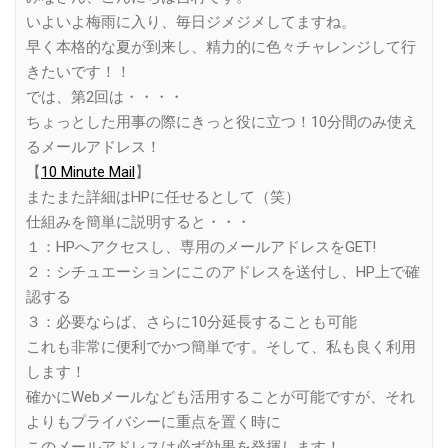
いよいよ梅雨に入り、毎日ジメジメしてますね。
早く本格的な夏が到来し、精力的に色々チャレンジして行
きたいです！！
では、第2回は・・・・
ちょっとした用事の際にきっと役に立つ！10分間のみ使え
るメールアドレス！
【
10 Minute Mail
】
またまた詳細はHPに任せるとして（笑）
仕組みを簡単に説明すると・・・
１：HPへアクセスし、専用のメールアドレスをGET!
２：シチュエーションにこのアドレスを送付し、HP上で確
認する
３：必要ならば、さらに10分延長することも可能
これも非常に便利でかつ簡単です。そして、私も良く利用
します！
確かにWebメールなども活用することが可能ですが、それ
よりもプライバシーに重点を置く時に
このメールアドレスは必ず効果を発揮します！