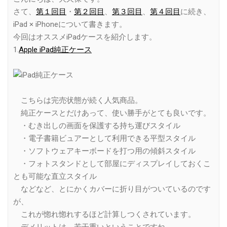
さて、
第１回目
・
第２回目
、
第３回目
、
第４回目
に続き、
iPad × iPhoneについて書きます。
今回はオススメiPadケースを紹介します。
1.
Apple iPad純正ケース
こちらは完売状態が続く人気商品。
純正ケースとだけあって、使い勝手がとても良いです。
・むき出しの画面を保護する持ち運びスタイル
・電子書籍ビュアーとして利用できる平型スタイル
・ソフトウェアキーボードを打つ用の傾斜スタイル
・フォトスタンドとして部屋にディスプレイしておくこ
とも可能な直立スタイル
などなど、とにかくカバーに折り目がついているのです
が、
これが惚れ惚れするほど計算しつくされています。