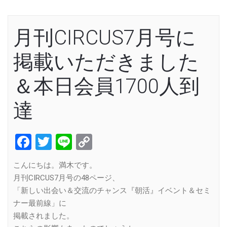
月刊CIRCUS7月号に
掲載いただきました
＆本日会員1700人到
達
Facebook
Twitter
Line
Copy
Link
こんにちは。満木です。
月刊CIRCUS7月号の48ページ、
「新しい出会い＆交流のチャンス『朝活』イベント＆セミ
ナー最前線」に
掲載されました。