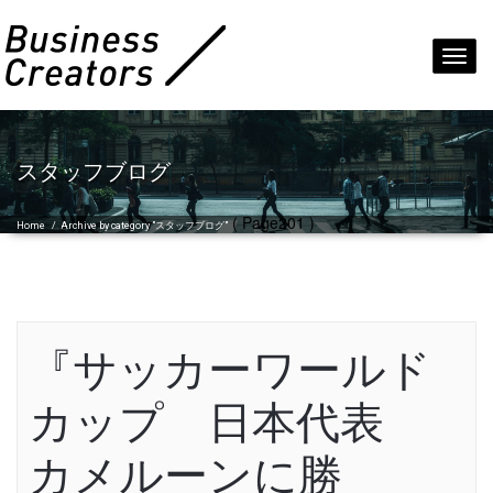
Toggl
navig
スタッフブログ
( Page201 )
Home
/
Archive by category "スタッフブログ"
『サッカーワールド
カップ 日本代表
カメルーンに勝