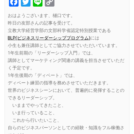
Facebook
Twitter
Line
Copy
Link
おはようございます、樋口です。
昨日の友部さんの記事を受けて。
立教大学経営学部の文部科学省認定特別授業である
BLP(ビジネスリーダーシッププログラム)
には
小生も兼任講師としてご協力させていただいています。
1年生前期の「リーダーシップ入門」では、
講師としてマーケティング関連の講義を担当させていただ
く予定です。
1年生後期の「ディベート」では、
ディベート練習の指導を務めさせていただきます。
世界のビジネスシーンにおいて、普遍的に発揮することの
できるリーダーシップ。
いままでやってきたこと、
いま行っていること、
これから行いたいこと、
自らのビジネスパーソンとしての経験・知識をフル稼働さ