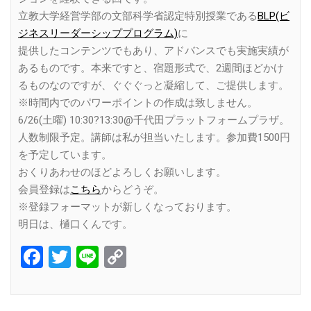
立教大学経営学部の文部科学省認定特別授業である
BLP(ビ
ジネスリーダーシッププログラム)
に
提供したコンテンツでもあり、アドバンスでも実施実績が
あるものです。本来ですと、宿題形式で、2週間ほどかけ
るものなのですが、ぐぐぐっと凝縮して、ご提供します。
※時間内でのパワーポイントの作成は致しません。
6/26(土曜) 10:30?13:30@千代田プラットフォームプラザ。
人数制限予定。講師は私が担当いたします。参加費1500円
を予定しています。
おくりあわせのほどよろしくお願いします。
会員登録は
こちら
からどうぞ。
※登録フォーマットが新しくなっております。
明日は、樋口くんです。
Facebook
Twitter
Line
Copy
Link