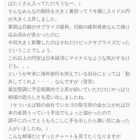
はたくさん入ってただろうなー。）
そんなみんなの期待を大きく裏切って？今週に入りドル円
が大きく上昇しました。
要因は日銀のサプライズ緩和。日銀の緩和発表なんて織り
込み済みが多かったのに
今回大きく影響したのはそれだけビックサプライズだった
ということでしょう。
これ以上の円安は日本経済にマイナスなような気がするけ
ども。。。
というか年末に海外旅行を控えている自分にとっては「勘
弁してくれよ・・・」なんですが（苦笑）
最近堅調に予定範囲内で上昇が続いていただけにやっぱり
相場の恐ろしさを思い出しましたね。
（そういえば前の会社でシカゴの取引所の金が上がれば日
本の金買うっていう手法でちょっと儲かったので
調子にのってとうもろこしに手を出したら痛い目にあった
人がいましたね。）
こんな相場だとずっとチャートを見てたくなりますが