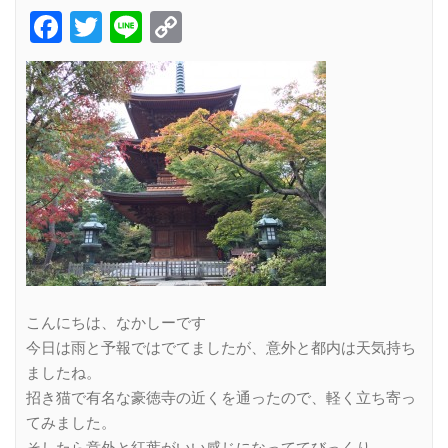
Facebook
Twitter
Line
Copy
Link
こんにちは、なかしーです
今日は雨と予報ではでてましたが、意外と都内は天気持ち
ましたね。
招き猫で有名な豪徳寺の近くを通ったので、軽く立ち寄っ
てみました。
そしたら意外と紅葉がいい感じになっててびっくり。