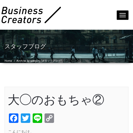
Toggl
navig
スタッフブログ
( Page58 )
Home
/
Archive by category "スタッフブログ"
大◯のおもちゃ②
Facebook
Twitter
Line
Copy
Link
こんにちは。