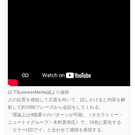
以下BusinessMedia誠より抜粋
人の位置を感知して正面を向いて、話しかけると内容を解
析して約1000フレーズから会話をしてくれる。
「理論上は4億通りのパターンが可能」（タカラトミー・
ニュートイグループ・木村貴幸氏）で、10色に変化する
「カラーLEDアイ」と合わせて感情を表現する。