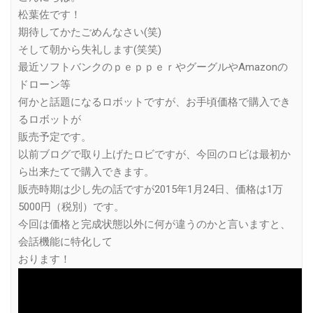
松葉佐です！
期待してかたごめんなさい(笑)
そして朝から失礼します(笑笑)
最近ソフトバンクのｐｅｐｐｅｒやグーグルやAmazonの
ドローン等
何かと話題になるロボットですが、お手頃価格で購入でき
るロボットが
販売予定です。
以前ブログで取り上げたロビですが、今回のロビは最初か
ら出来たてで購入できます。
販売時期は少し先の話ですが2015年1月24日、価格は1万
5000円（税別）です。
今回は価格と完成状態以外に何が違うのかと言いますと、
会話機能に特化して
おります！