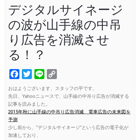
デジタルサイネージ
の波が山手線の中吊
り広告を消滅させ
る！？
Facebook
Twitter
Line
Copy
Link
おはようございます、スタッフの平です。
先日、Yahooニュースで、山手線の中吊り広告が消滅する
記事を読みました。
2015年秋に山手線の中吊り広告消滅 電車広告の未来図を
予測
少し前から、”デジタルサイネージ”という広告の電子化が
加速しており、