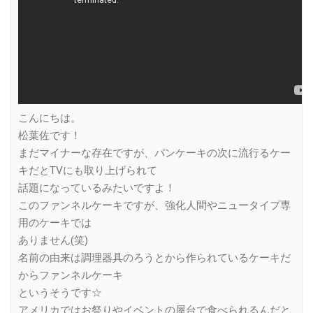
こんにちは。
松葉佐です！
まだマイナーな存在ですが、パンケーキの次に流行るケー
キだとTVにも取り上げられて
話題になっているみたいですよ！
このファンネルケーキですが、強化人間やニュータイプ専
用のケーキでは
ありません(笑)
名前の由来は調理器具のろうとから作られているケーキだ
からファンネルケーキ
というそうです☆
アメリカではお祭りやイベントの屋台で食べられるんだと