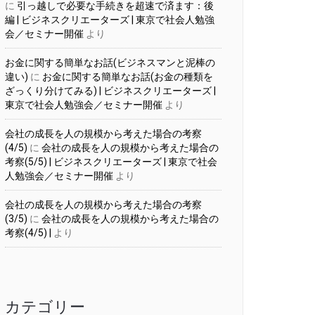
に
引っ越しで必要な手続きを超速で済ます：後
編 | ビジネスクリエーターズ | 東京で社会人勉強
会／セミナー開催
より
お金に関する簡単なお話(ビジネスマンと泥棒の
違い)
に
お金に関する簡単なお話(お金の種類を
ざっくり分けてみる) | ビジネスクリエーターズ |
東京で社会人勉強会／セミナー開催
より
会社の成長を人の規模から考えた場合の考察
(4/5)
に
会社の成長を人の規模から考えた場合の
考察(5/5) | ビジネスクリエーターズ | 東京で社会
人勉強会／セミナー開催
より
会社の成長を人の規模から考えた場合の考察
(3/5)
に
会社の成長を人の規模から考えた場合の
考察(4/5) |
より
カテゴリー