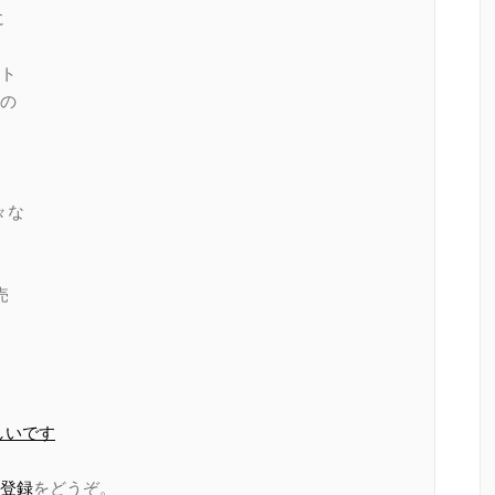
に
ト
の
々な
売
しいです
登録
をどうぞ。