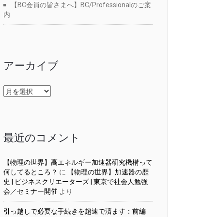
【BC会員の皆さまへ】BC/Professionalのご案
内
アーカイブ
ア
ー
カ
イ
ブ
最近のコメント
【物理の世界】高エネルギー加速器研究機構って
何してるところ？
に
【物理の世界】加速器の歴
史 | ビジネスクリエーターズ | 東京で社会人勉強
会／セミナー開催
より
引っ越しで必要な手続きを超速で済ます：前編