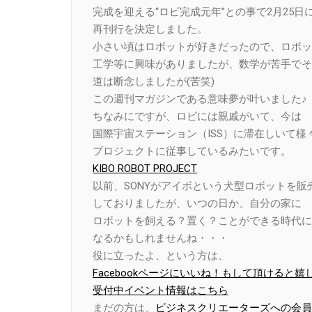
完成を迎える“ロビ完成元年”との事で2月25日
再刊行を決定しました。
小さい頃はロボットが好きだったので、ロボッ
工学等に興味がありましたが、数学が苦手でそ
道は断念しましたが(苦笑)
この週刊マガジンである意味夢が叶いました♪
ちなみにですが、ロビには親戚がいて、今は
国際宇宙ステーション（ISS）に滞在しいて様
プロジェクトに従事しているみたいです。
KIBO ROBOT PROJECT
以前、SONYがアイボという犬型ロボットを販
しておりましたが、いつの日か、自分の家に
ロボットを飼える？置く？ことができる時代に
なるかもしれませんね・・・
役に立ったよ、という方は、
Facebookページにいいね！もして頂けると嬉
受付中イベント情報はこちら
まだの方は、
ビジネスクリエーターズへの会員