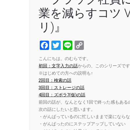
業を減らすコツ V
リ)』
Facebook
Twitter
Line
Copy
Link
こんにちは。のむらです。
初回：文字入力の話
からの、このシリーズです
※はじめての方への説明も↑
2回目：検索の話
3回目：ストレージの話
4回目：ズボラ7(仮)の話
前回の話が、なんとなく1回で終った感もある
次の話にしたいと思います。
・がんばっているのに忙しいままで楽にならな
・がんばったのにステップアップしていない