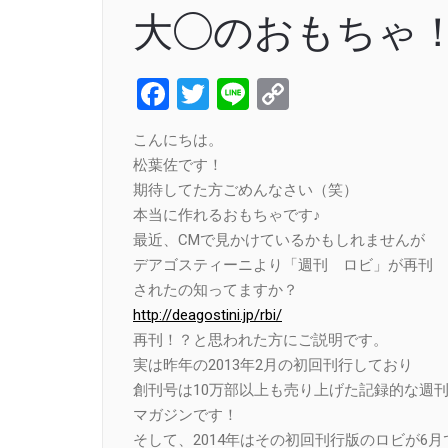
大◯のおもちゃ
Facebook
Twitter
Line
Copy
Link
こんにちは。
松葉佐です！
期待してた方ごめんなさい（笑）
本当に作れるおもちゃです♪
最近、CMで見かけているかもしれませんが
デアゴスティーニより「週刊 ロビ」が再刊
されたの知ってますか？
http://deagostini.jp/rbi/
再刊！？と思われた方にご説明です。
実は昨年の2013年2月の初回刊行しており
創刊号は10万部以上も売り上げた記録的な週
マガジンです！
そして、2014年はその初回刊行版のロビが6月