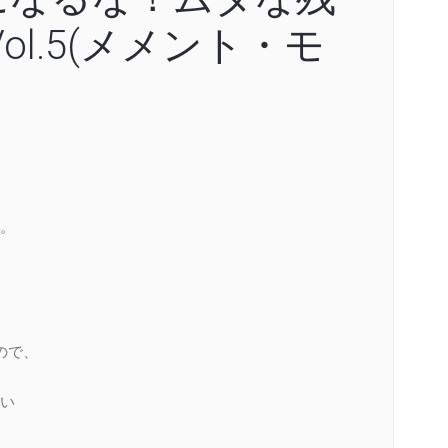
ol.5(メメント・モ
。
ので、
い