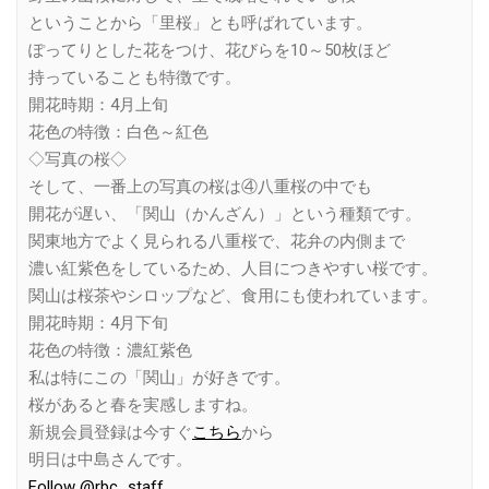
ということから「里桜」とも呼ばれています。
ぽってりとした花をつけ、花びらを10～50枚ほど
持っていることも特徴です。
開花時期：4月上旬
花色の特徴：白色～紅色
◇写真の桜◇
そして、一番上の写真の桜は④八重桜の中でも
開花が遅い、「関山（かんざん）」という種類です。
関東地方でよく見られる八重桜で、花弁の内側まで
濃い紅紫色をしているため、人目につきやすい桜です。
関山は桜茶やシロップなど、食用にも使われています。
開花時期：4月下旬
花色の特徴：濃紅紫色
私は特にこの「関山」が好きです。
桜があると春を実感しますね。
新規会員登録は今すぐ
こちら
から
明日は中島さんです。
Follow @rbc_staff