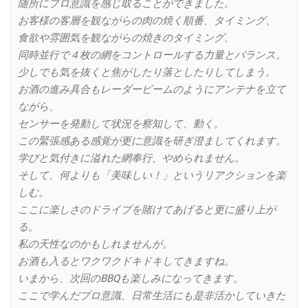
随所にプロ意識を感じ取ることができました。
お客様の客層を観ながらの肉の焼く順番、タイミング、
食欲や雰囲気を観ながらの焼きのタイミング、
同時並行で４枚の網をコントロールする力量とバランス。
少しでも気を抜くと焦がしたり落としたりしてしまう。
お酒の進み具合もレーダービームのようにアンテナを立て
ながら、
センサーを発動して状況を察知して、動く。
この緊張感ある感覚が更に意識を研ぎ澄ましてくれます。
学びと気付きに溢れた網奉行、やめられません。
そして、何よりも「美味しい！」というリアクションを楽
しむ。
ここに楽しさのドライブを賭けてあげると更に盛り上が
る。
私の天性なのかもしれませんが。
お酒も入るとワクワクドキドキしてきますね。
いまから、次回のBBQも楽しみになってきます。
ここで学んだプロ意識、日常生活にも是非活かしていきた