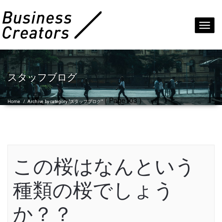
Toggl
navig
スタッフブログ
( Page103 )
Home
/
Archive by category "スタッフブログ"
この桜はなんという
種類の桜でしょう
か？？