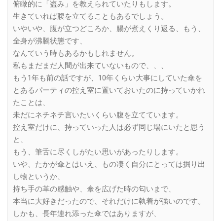
俯瞰的に「盗み」を教えられていたりもします。
生きていれば腹を立てることもあるでしょう。
いやいや、腹が立つどころか、腸が煮えくり返る、もう、
全身が沸騰状態です、
なんていう時もあるかもしれません。
私もまだまだ人間が出来ていないもので、、、
もう1年も前の話ですが、10年くらい大事にしていた傘を
とあるパーティの控え室に置いておいたのに持っていかれ
たことは、
未だにネチネチ言いたいくらい腹を立てています。
控え室だけに、持っていった人は必ず同じ場にいたと思う
と、
もう、筆舌に尽くしがたい思いがあったりします。
いや、たかが傘とはいえ、もの凄く自分にとっては掘り出
し物というか、
持ち手の革の感触や、傘を広げた時の匂いまで、
本当に大好きだったので、それだけに執着が強いのです。
しかも、長年連れ添った傘ではありますが、