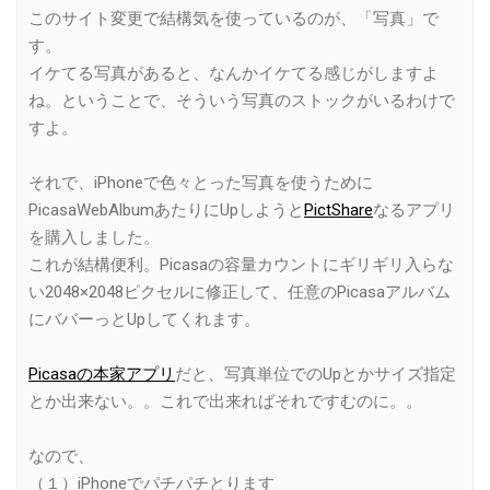
このサイト変更で結構気を使っているのが、「写真」で
す。
イケてる写真があると、なんかイケてる感じがしますよ
ね。ということで、そういう写真のストックがいるわけで
すよ。
それで、iPhoneで色々とった写真を使うために
PicasaWebAlbumあたりにUpしようと
PictShare
なるアプリ
を購入しました。
これが結構便利。Picasaの容量カウントにギリギリ入らな
い2048×2048ピクセルに修正して、任意のPicasaアルバム
にババーっとUpしてくれます。
Picasaの本家アプリ
だと、写真単位でのUpとかサイズ指定
とか出来ない。。これで出来ればそれですむのに。。
なので、
（１）iPhoneでパチパチとります