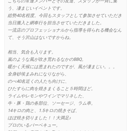
こちらの常連メンバーとその友達、スタッフが一斉に集
う、凄まじいイベントです。
総勢40名程度。今回もスタッフとして参加させていただき
当日搬入と網奉行を担当させていただきました。
一流店のプロフェッショナルから指導を得られる機会なん
て、
そう沢山はないですからね。
相当、気合も入ります。
嵐のような風が吹き荒れるなかのBBQ。
暖かく天候には恵まれたのですが、風が凄まじい。。。
全身砂埃まみれになりながら、
のべ40名近くの人たち向けに、
ひたすらに肉を焼きまくること５時間ほど。
ライムやレモンやワインでマリネした、
牛・豚・鶏の各部位、ソーセージ、ラム串。
14キロの肉と、1.5キロの焼きそば、
ほぼ焼き切りました！！大満足♪
プロのいるバーベキュー。