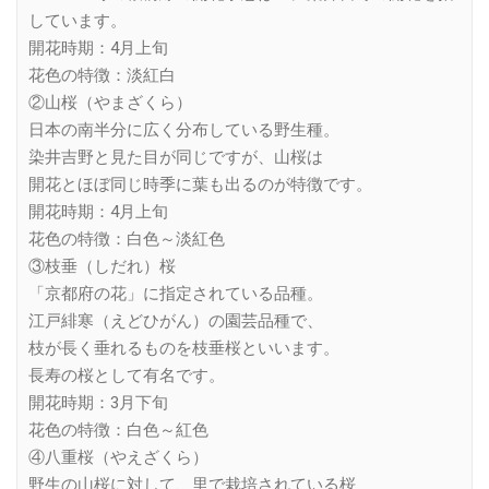
しています。
開花時期：4月上旬
花色の特徴：淡紅白
②山桜（やまざくら）
日本の南半分に広く分布している野生種。
染井吉野と見た目が同じですが、山桜は
開花とほぼ同じ時季に葉も出るのが特徴です。
開花時期：4月上旬
花色の特徴：白色～淡紅色
③枝垂（しだれ）桜
「京都府の花」に指定されている品種。
江戸緋寒（えどひがん）の園芸品種で、
枝が長く垂れるものを枝垂桜といいます。
長寿の桜として有名です。
開花時期：3月下旬
花色の特徴：白色～紅色
④八重桜（やえざくら）
野生の山桜に対して、里で栽培されている桜