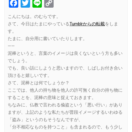
Facebook
Twitter
Line
Copy
Link
こんにちは。のむらです。
さて、今日はたまにやっている
Tumblrからの転載
をしま
す。
たまに、自分用に書いていたりします。
——
泥棒というと、言葉のイメージは良くないという方も多い
でしょう。
でも、良い話にしようと思いますので、しばしお付き合い
頂けると嬉しいです。
さて、泥棒とは何でしょうか？
ここでは、他人の持ち物を他人の許可無く自分の持ち物に
することを、泥棒の意味と捉えておきます。
ちなみに、仏教で言われる偸盗という「悪い行い」があり
ますが、上記のような私たちが普段イメージするいわゆる
「盗み」というのもそうなんですが、
「分不相応なものを持つこと」も含まれるので、もう少し