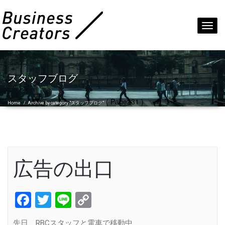
Toggl
navig
スタッフブログ
( Page231 )
Home
/
Archive by category "スタッフブログ"
広告の出口
Facebook
Twitter
Line
Copy
Link
先日、RBCスタッフと電車で移動中、