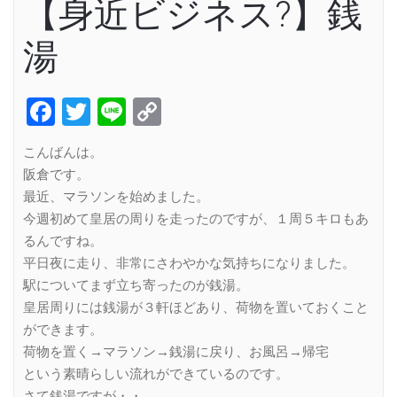
【身近ビジネス?】銭
湯
Facebook
Twitter
Line
Copy
Link
こんばんは。
阪倉です。
最近、マラソンを始めました。
今週初めて皇居の周りを走ったのですが、１周５キロもあ
るんですね。
平日夜に走り、非常にさわやかな気持ちになりました。
駅についてまず立ち寄ったのが銭湯。
皇居周りには銭湯が３軒ほどあり、荷物を置いておくこと
ができます。
荷物を置く→マラソン→銭湯に戻り、お風呂→帰宅
という素晴らしい流れができているのです。
さて銭湯ですが・・