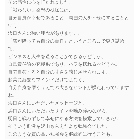
その感性に心を打たれました。
「戦わない」発想の根底には、
自分自身が幸せであること、周囲の人を幸せにすることと
いう
浜口さんの強い理念があります。。
「雪が降っても自分の責任」というところまで突き詰め
て、
ビジネスと人生を送ることができるかどうか、
自己責任論の究極系であり、ハラを括れるかどうか。
自問自答すると自分の甘さを感じさせられます。
起業に必要なマインドだけではなく、
自分自身を磨くうえでの大きなヒントが横たわっています
ね。
浜口さんにいただいたメッセージと、
浜口さんにいただいたサインを噛み締めながら、
明日も戦わずして幸せになる方法を模索していきたい、
そういう刺激を沢山もらえたよき勉強会でした。
このような質の高い勉強会を継続的に行うことも、