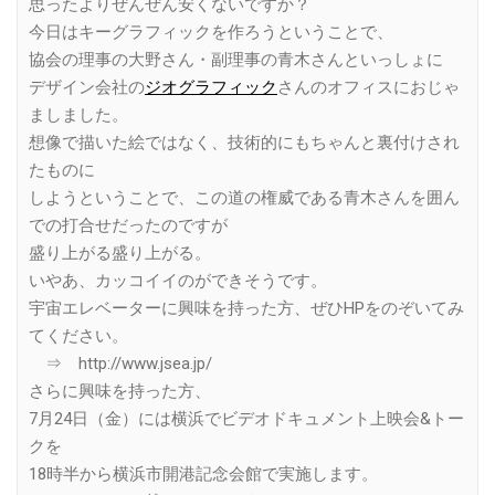
思ったよりぜんぜん安くないですか？
今日はキーグラフィックを作ろうということで、
協会の理事の大野さん・副理事の青木さんといっしょに
デザイン会社の
ジオグラフィック
さんのオフィスにおじゃ
ましました。
想像で描いた絵ではなく、技術的にもちゃんと裏付けされ
たものに
しようということで、この道の権威である青木さんを囲ん
での打合せだったのですが
盛り上がる盛り上がる。
いやあ、カッコイイのができそうです。
宇宙エレベーターに興味を持った方、ぜひHPをのぞいてみ
てください。
⇒ http://www.jsea.jp/
さらに興味を持った方、
7月24日（金）には横浜でビデオドキュメント上映会&トー
クを
18時半から横浜市開港記念会館で実施します。