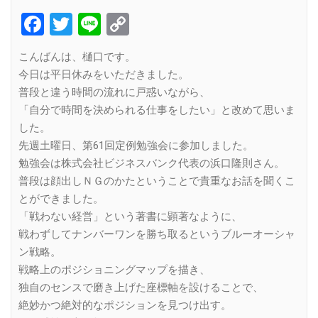
Facebook
Twitter
Line
Copy
Link
こんばんは、樋口です。
今日は平日休みをいただきました。
普段と違う時間の流れに戸惑いながら、
「自分で時間を決められる仕事をしたい」と改めて思いま
した。
先週土曜日、第61回定例勉強会に参加しました。
勉強会は株式会社ビジネスバンク代表の浜口隆則さん。
普段は顔出しＮＧのかたということで貴重なお話を聞くこ
とができました。
「戦わない経営」という著書に顕著なように、
戦わずしてナンバーワンを勝ち取るというブルーオーシャ
ン戦略。
戦略上のポジショニングマップを描き、
独自のセンスで磨き上げた座標軸を設けることで、
絶妙かつ絶対的なポジションを見つけ出す。