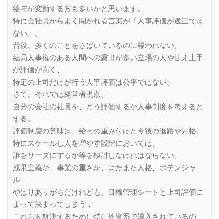
給与が変動する方も多いかと思います。
特に会社員からよく聞かれる言葉が「人事評価が適正では
ない」。
普段、多くのことをさばいているのに報われない、
結局人事権のある人間への露出が多い立場の人や甘え上手
が評価が高く、
特定の上司だけが行う人事評価は公平ではない。
さて、それでは経営者視点。
自分の会社の社員を、どう評価するか人事制度を考えると
する。
評価制度の意味は、給与の重み付けと今後の進路や昇格。
特にスケールし人を増やす段階においては、
誰をリーダにするか等を検討しなければならない。
成果主義か、事業の重さか、はたまた人格、ポテンシャ
ル…
やはりありがちだけれども、目標管理シートと上司評価に
よって決まってしまう…
これらを解決するために特に外資系で導入されているの