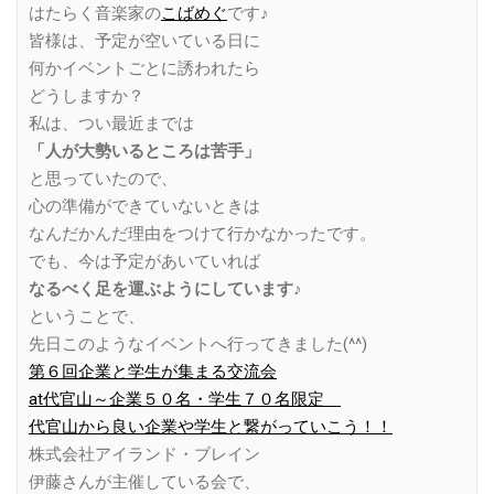
はたらく音楽家の
こばめぐ
です♪
皆様は、予定が空いている日に
何かイベントごとに誘われたら
どうしますか？
私は、つい最近までは
「人が大勢いるところは苦手」
と思っていたので、
心の準備ができていないときは
なんだかんだ理由をつけて行かなかったです。
でも、今は予定があいていれば
なるべく足を運ぶようにしています♪
ということで、
先日このようなイベントへ行ってきました(^^)
第６回企業と学生が集まる交流会
at代官山～企業５０名・学生７０名限定
代官山から良い企業や学生と繋がっていこう！！
株式会社アイランド・ブレイン
伊
藤さんが主催している会で、