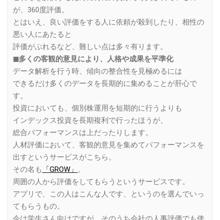
が、360度評価。
とはいえ、良い評価をする人に依頼が殺到したり、相性の
悪い人にあたると
評価がぶれるなど、難しい点は多々有ります。
◼︎多くの客観的意見により、人格や成果を平準化
データ解析を行う時、傾向の整合性を見極めるには
できるだけ多くのデータを長期的に集めることが肝心で
す。
投資においても、個別株運用を短期的に行うよりも
インデックス投資を長期複利で行ったほうが、
総合パフォーマンスは上だったりします。
人材評価において、客観的意見を集めてパフォーマンスを
出すというサービスがこちら。
その名も
「GROW」
。
周囲の人から評価をしてもらうというサービスです。
アプリで、この人はこんな人です、というのを選んでいっ
てもらうもの。
今は学生さん向けですが、そのうち会社の人事評価でも使