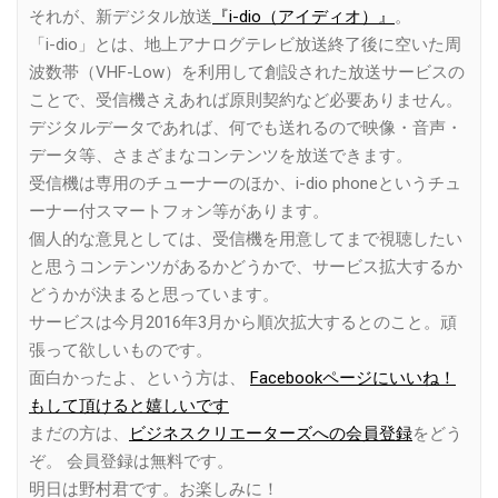
それが、新デジタル放送
『i-dio（アイディオ）』
。
「i-dio」とは、地上アナログテレビ放送終了後に空いた周
波数帯（VHF-Low）を利用して創設された放送サービスの
ことで、受信機さえあれば原則契約など必要ありません。
デジタルデータであれば、何でも送れるので映像・音声・
データ等、さまざまなコンテンツを放送できます。
受信機は専用のチューナーのほか、i-dio phoneというチュ
ーナー付スマートフォン等があります。
個人的な意見としては、受信機を用意してまで視聴したい
と思うコンテンツがあるかどうかで、サービス拡大するか
どうかが決まると思っています。
サービスは今月2016年3月から順次拡大するとのこと。頑
張って欲しいものです。
面白かったよ、という方は、
Facebookページにいいね！
もして頂けると嬉しいです
まだの方は、
ビジネスクリエーターズへの会員登録
をどう
ぞ。 会員登録は無料です。
明日は野村君です。お楽しみに！