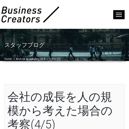
Toggl
navig
スタッフブログ
( Page21 )
Home
/
Archive by category "スタッフブログ"
会社の成長を人の規
模から考えた場合の
考察(4/5)