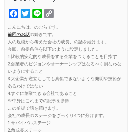
Facebook
Twitter
Line
Copy
Link
こんにちは。のむらです。
前回のお話
の続きです。
人の規模から考えた会社の成長、の話を続けます。
今回、前提条件を以下のように設定しました。
1.比較的安定的な成長をする企業をつくることを目指す
2.創業者のビジョンやオーナーシップはなるべく損なわな
いようにすること
3.大企業が逆立ちしても真似できないような発明や技術が
あるわけではない
4.すぐに創業できる会社であること
※中身はこれまでの記事を参照
この前提で話を続けます。
会社の成長のステージをざっくり4つに分けます。
1.サバイバルステージ
2.急成長ステージ