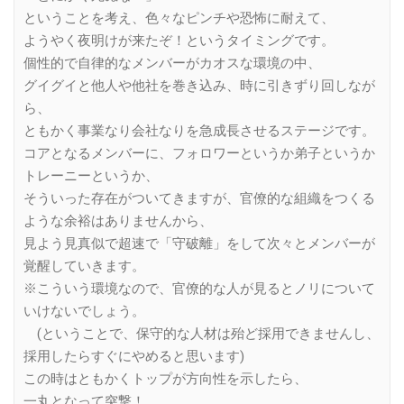
ということを考え、色々なピンチや恐怖に耐えて、
ようやく夜明けが来たぞ！というタイミングです。
個性的で自律的なメンバーがカオスな環境の中、
グイグイと他人や他社を巻き込み、時に引きずり回しなが
ら、
ともかく事業なり会社なりを急成長させるステージです。
コアとなるメンバーに、フォロワーというか弟子というか
トレーニーというか、
そういった存在がついてきますが、官僚的な組織をつくる
ような余裕はありませんから、
見よう見真似で超速で「守破離」をして次々とメンバーが
覚醒していきます。
※こういう環境なので、官僚的な人が見るとノリについて
いけないでしょう。
(ということで、保守的な人材は殆ど採用できませんし、
採用したらすぐにやめると思います)
この時はともかくトップが方向性を示したら、
一丸となって突撃！