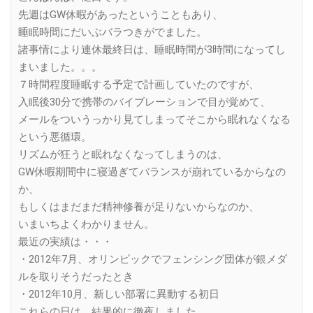
先週はGW休暇があったということもあり、
睡眠時間にだいぶバラつきがでました。
諸事情により連休最終日は、睡眠時間が3時間になってし
まいました。。。
７時間程度睡眠する予定で計画していたのですが、
入眠後30分で携帯のバイブレーションで目が覚めて、
メールをついうっかり見てしまってそこから眠れなくなる
という悪循環。
リズムが狂うと眠れなくなってしまうのは、
GW休暇期間中に寝過ぎてバランスが崩れているからなの
か、
もしくはまだまだ精神修養が足りないからなのか、
いまいちよくわかりません。
最近の実績は・・・
・2012年7月、オリンピックでフェンシング団体が銀メダ
ルを取りそうだったとき
・2012年10月、新しい部署に異動する初日
これらの日は、結果的に徹夜しました。