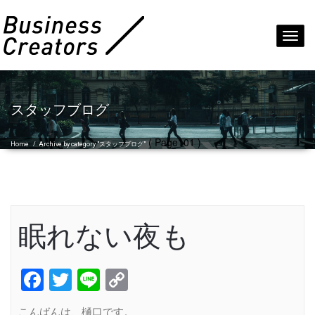
Toggl
navig
スタッフブログ
( Page101 )
Home
/
Archive by category "スタッフブログ"
眠れない夜も
Facebook
Twitter
Line
Copy
Link
こんばんは、樋口です。