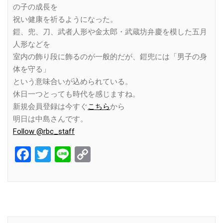
の子の成長を
祝い健康を祈るようになった。
鎧、兜、刀、武者人形や金太郎・武蔵坊弁慶を模した五月
人形などを
室内の飾り段に飾るのが一般的だが、鎧兜には「男子の身
体を守る」
という意味合いが込められている。
休日一つとっても時代を感じますね。
新規会員登録は今すぐ
こちら
から
明日は中島さんです。
Follow @rbc_staff
Facebook
Twitter
Line
Copy
Link