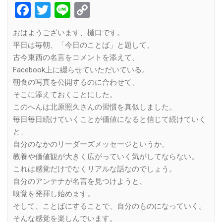
Facebook
Twitter
Line
Copy
Link
おはようございます、樋口です。
平日は毎朝、「今日のことば」と題して、
古今東西の名言をコメントを添えて、
Facebook上に綴らせていただいている。
朝食の写真を公開するのに合わせて、
そこに添えておくことにした。
このへんは北原照久さんの習慣を真似しました。
毎日毎日続けていくことが価値になると信じて続けていく
と、
自分のなかのリーダーズメッセージというか、
教養や価値観が大きく広がっていく気がしてならない。
これは感覚だけでなくリアルな話なのでしょう。
自分のアンテナが名言を見つけようと、
嗅覚を発揮し始めます。
そして、ことばにすることで、自分のものになっていく。
そんな感覚を楽しんでいます。