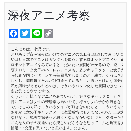
深夜アニメ考察
Facebook
Twitter
Line
Copy
Link
こんにちは。小沢です。

とりあえず夜～深夜にかけてのアニメの第1話は録画してみるやつみな
やはり日本のアニメはガンダムを原点とするロボットアニメか、萌えロ
ロボットアニメをみていると、だいたい展開がわかるので、逆にストー
萌えロリータ女子のハーレムアニメも、多少キャラクターと女子たちの
時代劇が同じパターンでも毎回見てしまうのと一緒で、それはそれでい
しかし、毎度毎度それだけ似通っていると、お腹いっぱいな気分になっ
私が興味がそそられるのは、そういうパタン化した展開ではないアニメ
あと笑えるやつですね。

そういった様々なアニメをみていると、好きなキャラクターとそうでな
特にアニメは女性の登場率も高いので、様々な女の子から好きなキャラ
で、はじめて私はこういうタイプが好きなのだなと、こういうキャラク
さすがに女の子キャラクターに恋愛感情はもえてないので、二次元にド
なぜなら、現実で探そうと思うとなかなかいないキャラクターたちだか
こんな女の子の友達いたら楽しいだろうなと思って、ふと現実を見まわ
補足：3次元も悪くないと思います。たぶん。
