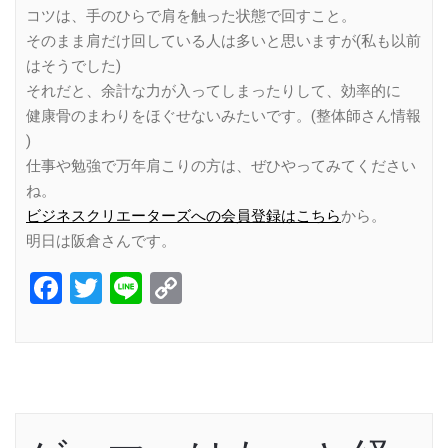
コツは、手のひらで肩を触った状態で回すこと。
そのまま肩だけ回している人は多いと思いますが(私も以前
はそうでした)
それだと、余計な力が入ってしまったりして、効率的に
健康骨のまわりをほぐせないみたいです。(整体師さん情報
)
仕事や勉強で万年肩こりの方は、ぜひやってみてください
ね。
ビジネスクリエーターズへの会員登録はこちら
から。
明日は阪倉さんです。
Facebook
Twitter
Line
Copy
Link