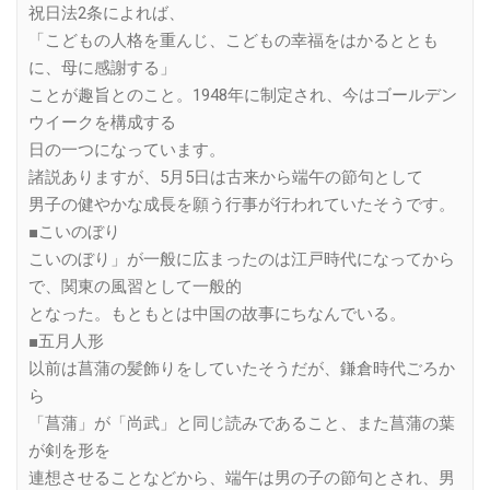
祝日法2条によれば、
「こどもの人格を重んじ、こどもの幸福をはかるととも
に、母に感謝する」
ことが趣旨とのこと。1948年に制定され、今はゴールデン
ウイークを構成する
日の一つになっています。
諸説ありますが、5月5日は古来から端午の節句として
男子の健やかな成長を願う行事が行われていたそうです。
■こいのぼり
こいのぼり」が一般に広まったのは江戸時代になってから
で、関東の風習として一般的
となった。もともとは中国の故事にちなんでいる。
■五月人形
以前は菖蒲の髪飾りをしていたそうだが、鎌倉時代ごろか
ら
「菖蒲」が「尚武」と同じ読みであること、また菖蒲の葉
が剣を形を
連想させることなどから、端午は男の子の節句とされ、男