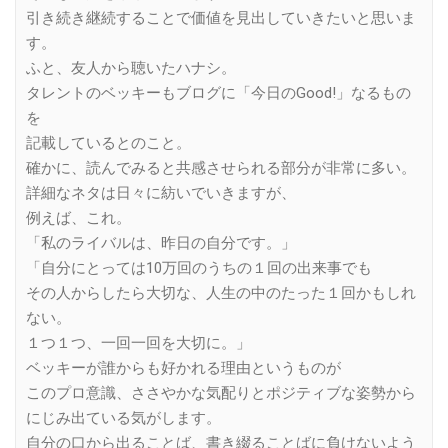
引き続き継続することで価値を見出していきたいと思いま
す。
ふと、友人から聴いたハナシ。
タレントのベッキーもブログに「今日のGood!」なるもの
を
記載しているとのこと。
確かに、読んでみると共感させられる部分が非常に多い。
詳細なネタは日々に紡いでいきますが、
例えば、これ。
「私のライバルは、昨日の自分です。」
「自分にとっては10万回のうちの１回の出来事でも
その人からしたら大切な、人生の中のたった１回かもしれ
ない。
１つ１つ、一回一回を大切に。」
ベッキーが誰からも好かれる理由というものが
このプロ意識、ささやかな気配りとポジティブな姿勢から
にじみ出ている気がします。
自分の口から出ることば、書き綴ることばに負けないよう