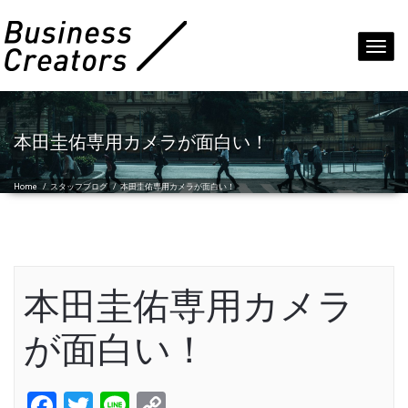
Toggl
navig
本田圭佑専用カメラが面白い！
Home
/
スタッフブログ
/
本田圭佑専用カメラが面白い！
本田圭佑専用カメラ
が面白い！
Facebook
Twitter
Line
Copy