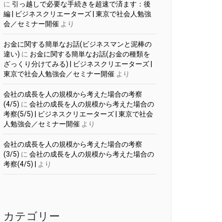
に
引っ越しで必要な手続きを超速で済ます：後
編 | ビジネスクリエーターズ | 東京で社会人勉強
会／セミナー開催
より
お金に関する簡単なお話(ビジネスマンと泥棒の
違い)
に
お金に関する簡単なお話(お金の種類を
ざっくり分けてみる) | ビジネスクリエーターズ |
東京で社会人勉強会／セミナー開催
より
会社の成長を人の規模から考えた場合の考察
(4/5)
に
会社の成長を人の規模から考えた場合の
考察(5/5) | ビジネスクリエーターズ | 東京で社会
人勉強会／セミナー開催
より
会社の成長を人の規模から考えた場合の考察
(3/5)
に
会社の成長を人の規模から考えた場合の
考察(4/5) |
より
カテゴリー