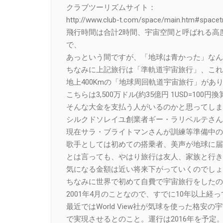
クラブツーリズムサイト：
http://www.club-t.com/space/main.htm#spacet
飛行時間は合計2時間、宇宙空間と呼ばれる高度
で、
あっという間ですが、「地球は青かった」なん
ちなみに上記旅行は「準軌道宇宙旅行」、これ
地上400Kmの「地球周回軌道宇宙旅行」があ
こちらは3,500万ドル(約35億円 1USD=100円換
そんな大金を支払う人がいるのかと思ってしま
シルクドソレイユ創業者ギー・ラリベルテさん
現在サラ・ブライトマンさんが訓練等準備中の
歌手としては初めての搭乗者、美声が地球に届
とは言っても、やはり旅行は友人、家族と行き
気になる金額は近い将来下がっていくのでしょ
ちなみに世界で初めて自費で宇宙旅行をしたの
2001年4月のことなので、すでに10年以上経
最近ではWorld View社が気球を使った格安の宇宙
で実現させるとのこと。運行は2016年を予定