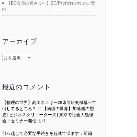
【BC会員の皆さまへ】BC/Professionalのご案
内
アーカイブ
ア
ー
カ
イ
ブ
最近のコメント
【物理の世界】高エネルギー加速器研究機構って
何してるところ？
に
【物理の世界】加速器の歴
史 | ビジネスクリエーターズ | 東京で社会人勉強
会／セミナー開催
より
引っ越しで必要な手続きを超速で済ます：前編