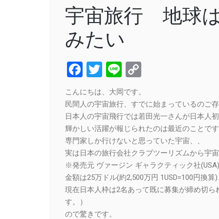
宇宙旅行 地球
みたい
Facebook
Twitter
Line
Copy
Link
こんにちは、大岡です。
民間人の宇宙旅行、すでに始まっているのご存
日本人の宇宙飛行では若田光一さんが日本人初
輝かしい活躍が報じられたのは最近のことです
専門家しか行けないと思っていた宇宙、、
実は日本の旅行会社クラブツーリズムから宇宙
※発売元 ヴァージン ギャラクティック社(USA
金額は25万ドル(約2,500万円 1USD=100円
現在日本人枠は2名あって既に募集が締め切ら
す。）
ので驚きです。