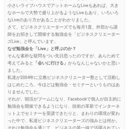
小さいライブハウスでアットホームなLiveもあれば、大き
なホールで大勢で盛り上がるようなLiveもあり、いろいろ
なLiveのあり方があることがわかりました。
さて、ビジネスクリエーターズでも毎月1度、外部から講
師をお招きして開催する勉強会を「ビジネスクリエーター
ズLive」と呼んでいます。
なぜ勉強会を「Live」と呼ぶのか？
そんな素朴な疑問をつい先日思ったのですが、あらためて
考えてみると
「会いに行ける」
からなんじゃないかと思い
ました。
私達が2004年に立教ビジネスクリエーター塾として活動し
はじめたころ、今ほどは勉強会・セミナーというものはあ
りませんでした。
それが、朝活がブームになり、Facebookで個人が自主的に
勉強会を開催できるようになり、技術の革新でインターネ
ット上でセミナーを受講できたりと、まわりの環境が変わ
った中で、私達ビジネスクリエーターズの強みとは何か。
それは勉強会を通じて、ビジネスの第一線で活躍されてい