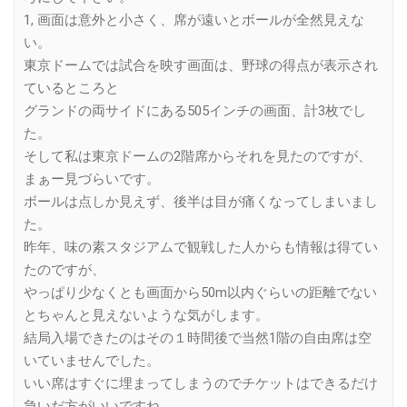
1, 画面は意外と小さく、席が遠いとボールが全然見えな
い。
東京ドームでは試合を映す画面は、野球の得点が表示され
ているところと
グランドの両サイドにある505インチの画面、計3枚でし
た。
そして私は東京ドームの2階席からそれを見たのですが、
まぁー見づらいです。
ボールは点しか見えず、後半は目が痛くなってしまいまし
た。
昨年、味の素スタジアムで観戦した人からも情報は得てい
たのですが、
やっぱり少なくとも画面から50m以内ぐらいの距離でない
とちゃんと見えないような気がします。
結局入場できたのはその１時間後で当然1階の自由席は空
いていませんでした。
いい席はすぐに埋まってしまうのでチケットはできるだけ
急いだ方がいいですね。