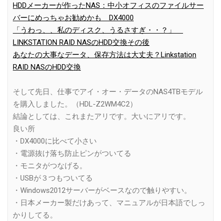
HDDメーカーが作ったNAS：中小オフィスのファイルサー
バーにめっちゃお勧めかも DX4000
「うわっ、、私のディスク、うるさすぎ・・？」
LINKSTATION RAID NASのHDD交換その後
あなたの大事なデータ、保存方法は大丈夫？Linkstation
RAID NASのHDD交換
そして先日、仕事でアイ・オー・データのNAS4TBモデル
を購入しました。（HDL-Z2WM4C2）
結論としては、これまたアリです。大いにアリです。
良い所
・DX4000に比べて小さい
・電源抜け落ち防止ピンがついてる
・モニタがつなげる。
・USBが３つもついてる
・Windows2012サーバーがベースなので触りやすい。
・日本メーカー製だけあって、マニュアルが日本語でしっ
かりしてる。