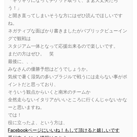
「ギリギリになってチケット取って、まぁ大丈夫だろ
う！」
と開き直ってしまいそうな方にはぜひ読んでほしいです
ね。
ネガティブな面ばかり書きましたがパブリックビューイン
グで観戦は
スタジアム一体となって応援出来るので楽しいです。
まだの方はぜひ。 笑
最後に、、、
みなさんの優勝予想はどうでしょうか。
気候で暑く湿気の多いブラジルで戦うには走らない事がポ
イントだと思っており、
そういう観点からいくと南米のチームか
全然走らないイタリアがいいところに行くんじゃないかな
ーと思いますね。
では！
役に立ったよ、という方は、
Facebookページにいいね！もして頂けると嬉しいです