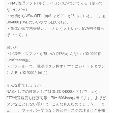
・NAS管理ソフト1年分ライセンスがついてくる（使って
ないけどｗ）
・最初からWDのRED（赤キャビア）が入っている。（まぁ
DX4000もWDのいいやつっぽいけど。）
・筐体が紫で格好良い。（という人もいた。EVA初号機っ
ぽいって。）
悪い所
・LCDディスプレイが無いのでIPわかんない（DX4000有、
LinkStation無）
・デフォルトで、電源ボタン押すとすぐにシャットダウン
に入る（DX4000と同じ）
そんな所でしょうか。
NASとしての性能としてはほぼDX4000と同じでしょう。
FTP転送速度もほぼ同等。70〜80Mbps位出てます。よほど
タフなことしない限りは、こんなもんなのでしょう。（ま
ぁ、、、ファイバーでつなぐ外部ディスクの凄まじさを知