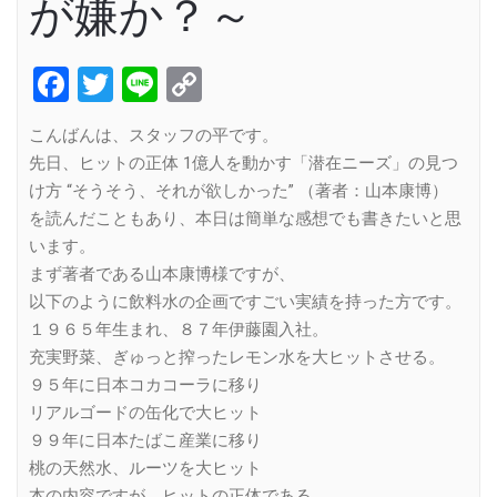
が嫌か？～
Facebook
Twitter
Line
Copy
Link
こんばんは、スタッフの平です。
先日、ヒットの正体 1億人を動かす「潜在ニーズ」の見つ
け方 “そうそう、それが欲しかった” （著者：山本康博）
を読んだこともあり、本日は簡単な感想でも書きたいと思
います。
まず著者である山本康博様ですが、
以下のように飲料水の企画ですごい実績を持った方です。
１９６５年生まれ、８７年伊藤園入社。
充実野菜、ぎゅっと搾ったレモン水を大ヒットさせる。
９５年に日本コカコーラに移り
リアルゴードの缶化で大ヒット
９９年に日本たばこ産業に移り
桃の天然水、ルーツを大ヒット
本の内容ですが、ヒットの正体である