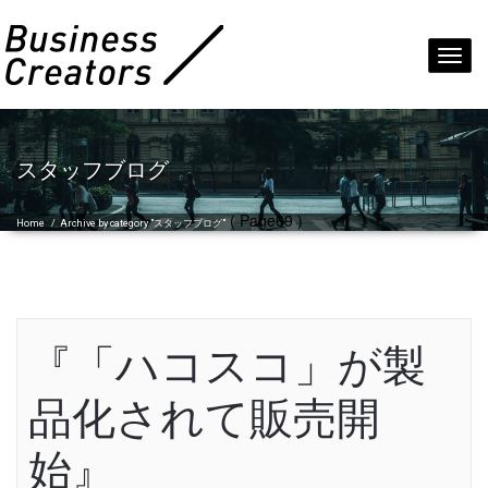
Toggl
navig
スタッフブログ
( Page69 )
Home
/
Archive by category "スタッフブログ"
『「ハコスコ」が製
品化されて販売開
始』