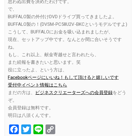
思わぬ出費を決めたわけです。
で、
BUFFALO製の外付けDVDドライブ買ってきましたよ。
BUFFALO製の！(DVSM-PC58U2V-BKCというモデルですよ)
こうして、BUFFALOにお金を吸い込まれましたが、
現在、セットアップ中です。なんとか間に合いそうです
ね。
もし、これ以上、献金寄越せと言われたら、
また続報を書きたいと思います。笑
役に立ったよ、という方は、
Facebookページにいいね！もして頂けると嬉しいです
受付中イベント情報はこちら
まだの方は、
ビジネスクリエーターズへの会員登録
をどう
ぞ。
会員登録は無料です。
明日は八須くんです。
Facebook
Twitter
Line
Copy