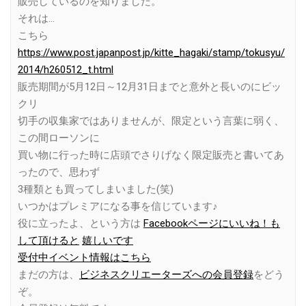
販売しているのを知りました。
それは…
こちら
https://www.post.japanpost.jp/kitte_hagaki/stamp/tokusyu/
2014/h260512_t.html
販売期間が5月12日～12月31日までと意外と長いのにビッ
クリ
切手の収集家ではありませんが、限定という言葉に弱く、
この間ローソンに
買い物に行った時に店頭でさりげなく限定販売と書いてあ
ったので、思わず
3種類とも買ってしまいました(笑)
いつかはプレミアになる事を信じています♪
役に立ったよ、という方は
Facebookページにいいね！も
して頂けると
嬉しいです
受付中イベント情報はこちら
まだの方は、
ビジネスクリエーターズへの会員登録
をどう
ぞ。