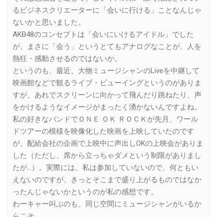
るビジネスクリエーターに「会いに行ける」ことなんじゃ
ないかと思いました。
AKB48のコンセプトは「会いにいけるアイドル」でした
が、まさに「会う」というとてもアナログなことが、人を
熱狂・感動させるのではないか。
というのも、最近、大物ミュージシャンのLiveを中継して
映画館などで観るライブ・ビューイングというのがありま
すが、あれでスクリーンに向かって飛んだり跳ねたり、声
をかけるようなイメージがまったく湧かないんですよね。
私の好きなバンドでＯＮＥ ＯＫ ＲＯＣＫが先月、ワール
ドツアーの模様を映像化した映画を上映していたのです
が、配給会社の企画で上映中に声出しOKの上映会がありま
した（ただし、席から立っちゃダメという制限がありまし
たが…）。実際には、私は参加していないので、何ともい
えないのですが、きっとそこまで盛り上がるものではなか
ったんじゃないかというのが私の感想です。
わーキャー叫ぶのも、同じ空間にミュージシャンがいるか
らこそ。