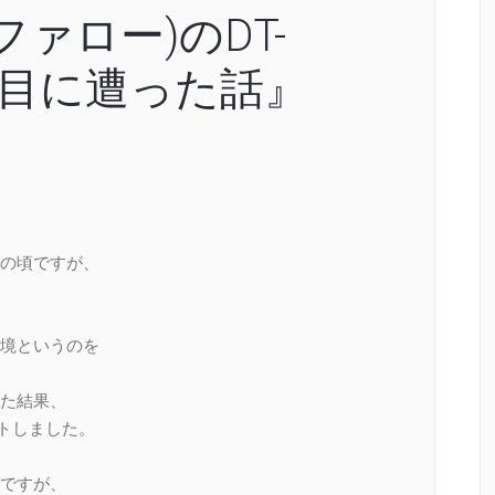
ッファロー)のDT-
酷い目に遭った話』
の頃ですが、
境というのを
た結果、
ゲットしました。
ですが、