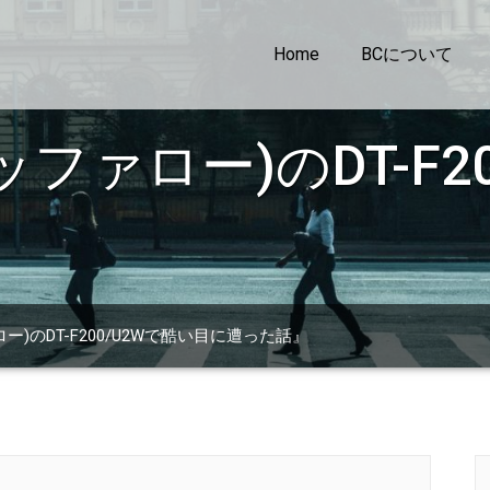
Home
BCについて
バッファロー)のDT-F2
』
ロー)のDT-F200/U2Wで酷い目に遭った話』