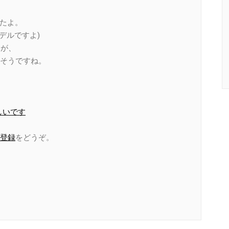
したよ。
うモデルですよ)
たが、
そうですね。
しいです
登録
をどうぞ。