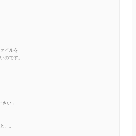
ァイルを
いのです。
ださい」
と。。