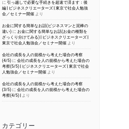
に
引っ越しで必要な手続きを超速で済ます：後
編 | ビジネスクリエーターズ | 東京で社会人勉強
会／セミナー開催
より
お金に関する簡単なお話(ビジネスマンと泥棒の
違い)
に
お金に関する簡単なお話(お金の種類を
ざっくり分けてみる) | ビジネスクリエーターズ |
東京で社会人勉強会／セミナー開催
より
会社の成長を人の規模から考えた場合の考察
(4/5)
に
会社の成長を人の規模から考えた場合の
考察(5/5) | ビジネスクリエーターズ | 東京で社会
人勉強会／セミナー開催
より
会社の成長を人の規模から考えた場合の考察
(3/5)
に
会社の成長を人の規模から考えた場合の
考察(4/5) |
より
カテゴリー