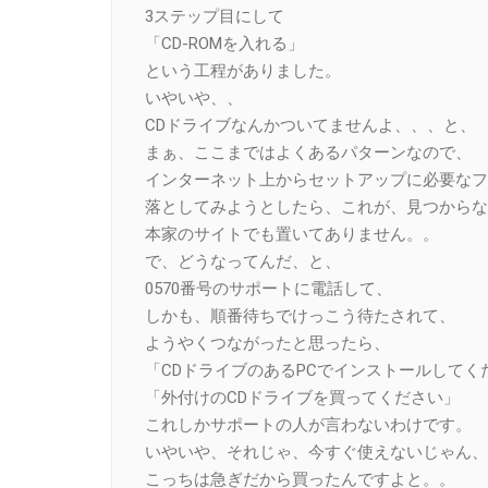
3ステップ目にして
「CD-ROMを入れる」
という工程がありました。
いやいや、、
CDドライブなんかついてませんよ、、、と、
まぁ、ここまではよくあるパターンなので、
インターネット上からセットアップに必要なフ
落としてみようとしたら、これが、見つからな
本家のサイトでも置いてありません。。
で、どうなってんだ、と、
0570番号のサポートに電話して、
しかも、順番待ちでけっこう待たされて、
ようやくつながったと思ったら、
「CDドライブのあるPCでインストールしてく
「外付けのCDドライブを買ってください」
これしかサポートの人が言わないわけです。
いやいや、それじゃ、今すぐ使えないじゃん、
こっちは急ぎだから買ったんですよと。。