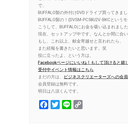
で、
BUFFALO製の外付けDVDドライブ買ってきま
BUFFALO製の！(DVSM-PC58U2V-BKCとい
こうして、BUFFALOにお金を吸い込まれまし
現在、セットアップ中です。なんとか間に合い
もし、これ以上、献金寄越せと言われたら、
また続報を書きたいと思います。笑
役に立ったよ、という方は、
Facebookページにいいね！もして頂けると嬉
受付中イベント情報はこちら
まだの方は、
ビジネスクリエーターズへの会員
会員登録は無料です。
明日は八須くんです。
Facebook
Twitter
Line
Copy
Link