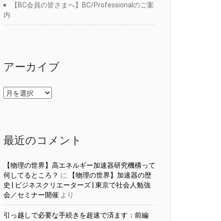
【BC会員の皆さまへ】BC/Professionalのご案
内
アーカイブ
ア
ー
カ
イ
ブ
最近のコメント
【物理の世界】高エネルギー加速器研究機構って
何してるところ？
に
【物理の世界】加速器の歴
史 | ビジネスクリエーターズ | 東京で社会人勉強
会／セミナー開催
より
引っ越しで必要な手続きを超速で済ます：前編