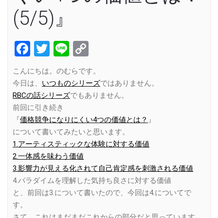
(5/5)』
Facebook
Twitter
Line
Copy
Link
こんにちは。のむらです。
今日は、
いつものシリーズ
ではありません。
RBCの話シリーズ
でもありません。
前回に引き続き
『
価格競争になりにくい4つの価値とは？
』
について書いてみたいと思います。
1.アーティスティックな体験に対する価値
2.一体感を味わう価値
3.影響力が見える化されて自己肯定感を刺激される価値
4.パラダイムを理解した気持ち良さに対する価値
と、前回は3.について書いたので、今回は4.についてで
す。
さて、これはまだまだこれからの部分だと思っています。