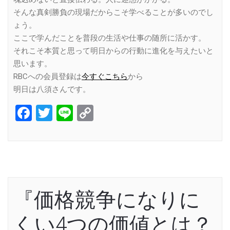
そんな真剣勝負の現場だからこそ学べることが多いのでし
ょう。
ここで学んだことを普段の生活や仕事の随所に活かす。
それこそ本質と思って明日からの行動に進化を与えたいと
思います。
RBCへの会員登録は
今すぐこちら
から
明日は八須さんです。
Facebook
Twitter
Line
Copy
Link
『価格競争になりに
くい4つの価値とは？