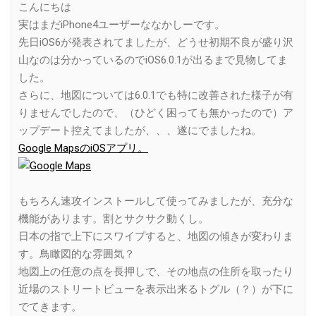
こんにちは
実はまだiPhone4ユーザーななかしーです。
先日iOS6が発表されてましたが、どうせ初期不良が盛り沢
山なのは分かっているのでiOS6.0.1が出るまで見物してま
した。
さらに、地図については6.0.1でも特に改善された様子が有
りませんでしたので、（ひどく困っても無かったので）ア
ップデート控えてましたが、、、遂にでましたね。
Google MapsのiOSアプリ。
もちろん速攻インストールして使ってみましたが、充分な
機能があります。割とサクサク動くし。
日本の指で上下にスワイプすると、地図の傾きが変わりま
す。鳥瞰図的な雰囲気？
地図上の任意の点を長押しで、その地点の住所を取ったり
近場のストリートビューを表示出来るトグル（？）が下に
でてきます。