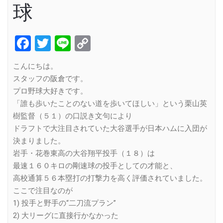
球
Facebook
Twitter
Line
Copy
Link
こんにちは。
スタッフの阪倉です。
プロ野球大好きです。
「誰も歩いたことのない道を歩いてほしい」という栗山英
樹監督（５１）の口説き文句により
ドラフトで大注目されていた大谷選手が日本ハムに入団が
決まりました。
岩手・花巻東高の大谷翔平投手（１８）は
最速１６０キロの剛速球の投手としての才能と、
高校通算５６本塁打の打撃力を高く評価されていました。
ここで注目なのが
1) 投手と野手の“二刀流プラン”
2) 大リーグに直接行かなかった