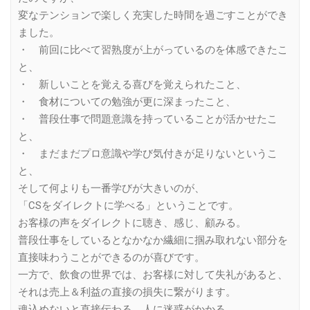
変なテンションで楽しく充実した時間を過ごすことができ
ました。
・ 前回に比べて習熟度が上がっているのを体感できたこ
と、
・ 新しいことを覚える喜びを覚えられたこと、
・ 食材についての勉強が更に深まったこと、
・ 普段仕事で問題意識を持っていることが活かせたこ
と、
・ まだまだプロ意識や学び気付きが足りないというこ
と、
そして何よりも一番学びが大きいのが、
「CSをダイレクトに学べる」ということです。
お客様の声をダイレクトに聴き、感じ、顧みる。
普段仕事をしているとなかなか繊細に掴み取れない部分を
直接味わうことができるのが喜びです。
一方で、飲食の世界では、お客様に対して失礼があると、
それは売上＆利益の直接の損失に繋がります。
魂込めないと直接伝わる。人に迷惑がかかる。