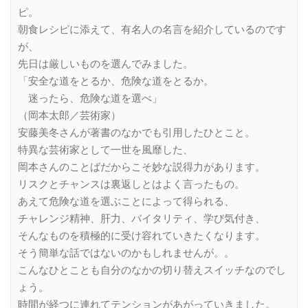
ピ。
朝食レシピに添えて、有名人の名言を紹介しているのです
が、
先日は厳しいものを選んでみました。
「安全な道をとるか、危険な道をとるか。
迷ったら、危険な道を選べ」
（岡本太郎／芸術家）
安藤美冬さんが著書のなかでも引用したひとこと。
特異な芸術家として一世を風靡した、
岡本さんのことばだからこそ妙な説得力があります。
リスクとチャンスは裏返しとはよく言ったもの。
あえて危険な道を選ぶことによって得られる、
チャレンジ精神、肝力、バイタリティ、学び気付き、
そんなものを積極的に受け容れていきたくなります。
そう簡単な話ではないのかもしれませんが。。
こんなひとことも自分のなかの切り替えスイッチなのでし
ょう。
時間が経つに連れてテンションがあがっていきました。