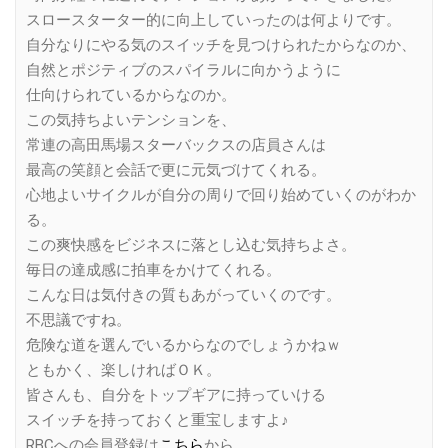
スロースターター的に向上していったのは何よりです。
自分なりにやる気のスイッチを見つけられたからなのか、
自然とポジティブのスパイラルに向かうように
仕向けられているからなのか。
この気持ちよいテンションを、
常連の高田馬場スターバックスの店員さんは
最高の笑顔と会話で更に元気づけてくれる。
心地よいサイクルが自分の周りで回り始めていくのがわか
る。
この爽快感をビジネスに落とし込む気持ちよさ。
毎日の達成感に拍車をかけてくれる。
こんな日は気付きの質もあがっていくのです。
不思議ですね。
危険な道を選んでいるからなのでしょうかねｗ
ともかく、楽しければＯＫ。
皆さんも、自分をトップギアに持っていける
スイッチを持っておくと重宝しますよ♪
RBCへの会員登録は
こちら
から