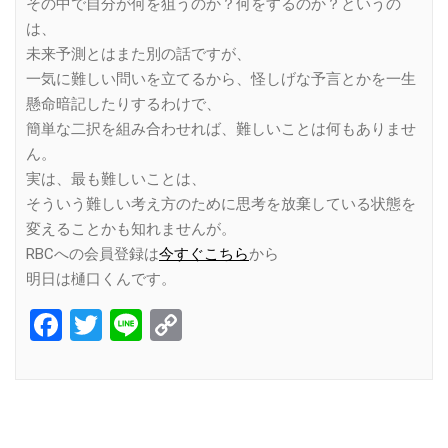
その中で自分が何を狙うのか？何をするのか？というの
は、
未来予測とはまた別の話ですが、
一気に難しい問いを立てるから、怪しげな予言とかを一生
懸命暗記したりするわけで、
簡単な二択を組み合わせれば、難しいことは何もありませ
ん。
実は、最も難しいことは、
そういう難しい考え方のために思考を放棄している状態を
変えることかも知れませんが。
RBCへの会員登録は
今すぐこちら
から
明日は樋口くんです。
Facebook
Twitter
Line
Copy
Link