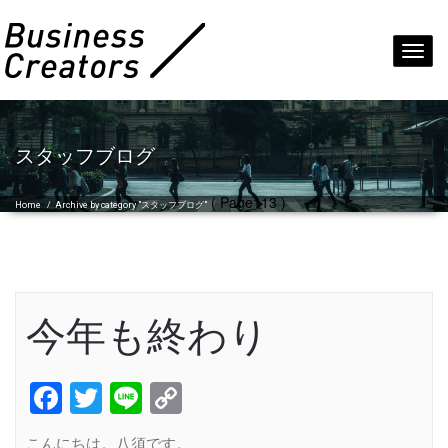
Toggl
navig
スタッフブログ
( Page113 )
Home
/
Archive by category "スタッフブログ"
今年も終わり
Facebook
Twitter
Line
Copy
Link
こんにちは。八須です。