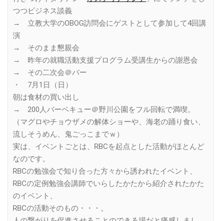
つつビジネス談義
→ 立教大学のOBOG訪問会にゲストとして参加して4回講
演
→ そのまま懇親会
→ 昨年の就職活動支援プログラム受講生からの謝恩会
→ その二次会＠バー
・ 7月1日（日）
朝は食材の買い出し
→ 200人バーベキュー＠野川公園をフル回転で満喫。
（マグロやチョウザメの解体ショーや、海老の踊り食い、
流しそうめん、鬼ごっこまでｗ）
実は、イベントごとは、RBCを起点とした活動がほとんど
なのです。
RBCの勉強会で知り合った方々から誘われたイベント、
RBCの定例勉強会講師でいらしたかたから紹介されたかた
のイベント、
RBCの活動そのもの・・・。
人の繋がりを促進させることのできる場だと痛感しまし