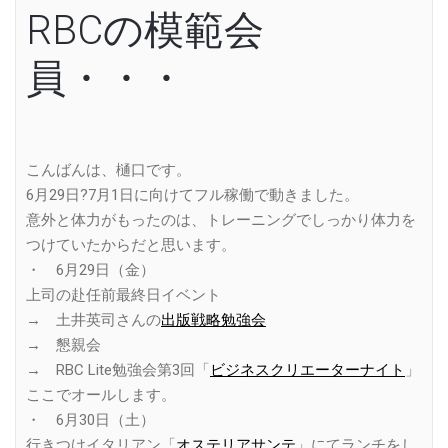
RBCの模範会
員・・・
こんばんは、樋口です。
6月29日?7月1日に向けてフル稼働で動きました。
意外と体力がもったのは、トレーニングでしっかり体力を
つけていたからだと思います。
・ 6月29日（金）
上司の赴任前最終日イベント
→ 土井英司さんの
出版戦略勉強会
→ 懇親会
→ RBC Lite勉強会第3回「
ビジネスクリエーターナイト
」
ここでオールします。
・ 6月30日（土）
行きつけイタリアン「
オステリアサンテ
」にてランチをし