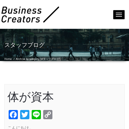
Toggl
navig
スタッフブログ
( Page129 )
Home
/
Archive by category "スタッフブログ"
体が資本
Facebook
Twitter
Line
Copy
Link
こんにちは。