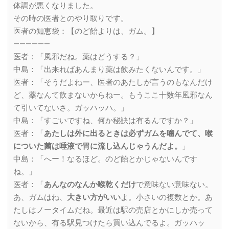
体調が悪くなりました。
その時の医者とのやり取りです。
医者の知恵袋：【のど飴よりは、ガム。】
——————
医者：「風邪だね。薬はどうする？」
中島：「出来ればあんまり薬は飲みたくないんです。」
医者：「そうだよねー、医者のあたしが言うのもなんだけ
ど、薬なんて飲まないからねー。もうここ十数年風邪なん
て引いてないさ。ガッハッハ。」
中島：「すごいですね、何か秘訣は有るんですか？」
医者：「
あたしは外に出るときは必ずガムを噛んでて、喉
についた菌は唾液で胃に流し込んじゃうんだよ。
」
中島：「へー！なるほど。のど飴とかじゃないんです
ね。」
医者：「
あんなのなんか喉乾くだけ
で意味ない意味ない。
あ、ガムはね、
大きい方がいい
よ。小さいの複数とか。あ
たしはノータイムだね。最近は駅の売店とかにしか売って
ないから、有る駅見つけたら買い込んでるよ。ガッハッ