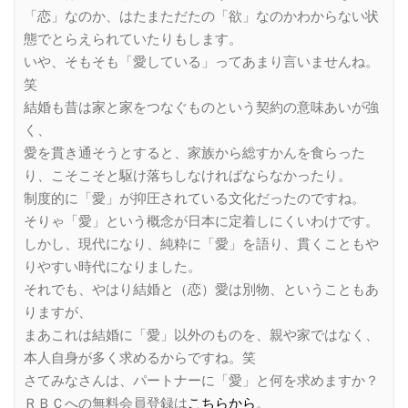
「恋」なのか、はたまただたの「欲」なのかわからない状
態でとらえられていたりもします。
いや、そもそも「愛している」ってあまり言いませんね。
笑
結婚も昔は家と家をつなぐものという契約の意味あいが強
く、
愛を貫き通そうとすると、家族から総すかんを食らった
り、こそこそと駆け落ちしなければならなかったり。
制度的に「愛」が抑圧されている文化だったのですね。
そりゃ「愛」という概念が日本に定着しにくいわけです。
しかし、現代になり、純粋に「愛」を語り、貫くこともや
りやすい時代になりました。
それでも、やはり結婚と（恋）愛は別物、ということもあ
りますが、
まあこれは結婚に「愛」以外のものを、親や家ではなく、
本人自身が多く求めるからですね。笑
さてみなさんは、パートナーに「愛」と何を求めますか？
ＲＢＣへの無料会員登録は
こちらから
。