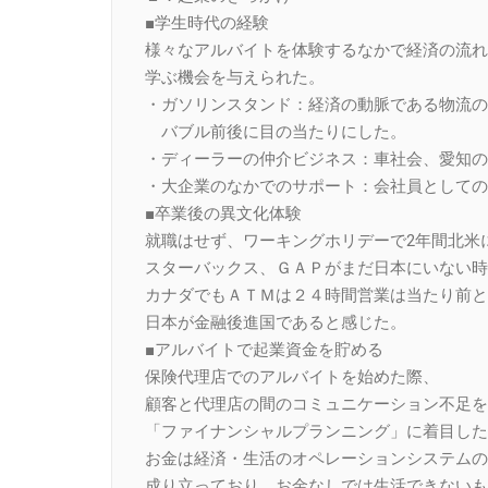
■学生時代の経験
様々なアルバイトを体験するなかで経済の流れ
学ぶ機会を与えられた。
・ガソリンスタンド：経済の動脈である物流の
バブル前後に目の当たりにした。
・ディーラーの仲介ビジネス：車社会、愛知の
・大企業のなかでのサポート：会社員としての
■卒業後の異文化体験
就職はせず、ワーキングホリデーで2年間北米
スターバックス、ＧＡＰがまだ日本にいない時
カナダでもＡＴＭは２４時間営業は当たり前と
日本が金融後進国であると感じた。
■アルバイトで起業資金を貯める
保険代理店でのアルバイトを始めた際、
顧客と代理店の間のコミュニケーション不足を
「ファイナンシャルプランニング」に着目した
お金は経済・生活のオペレーションシステムの
成り立っており、お金なしでは生活できないも