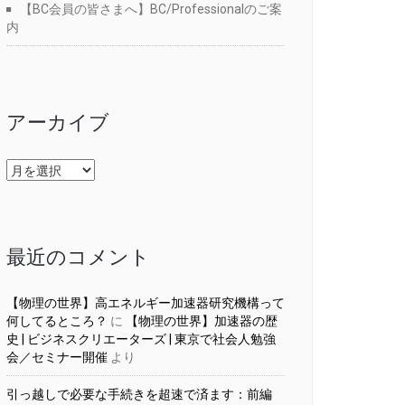
【BC会員の皆さまへ】BC/Professionalのご案
内
アーカイブ
ア
ー
カ
イ
ブ
最近のコメント
【物理の世界】高エネルギー加速器研究機構って
何してるところ？
に
【物理の世界】加速器の歴
史 | ビジネスクリエーターズ | 東京で社会人勉強
会／セミナー開催
より
引っ越しで必要な手続きを超速で済ます：前編