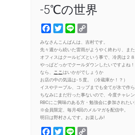
-5℃の世界
Facebook
Twitter
Line
Copy
Link
みなさんこんばんは、吉村です。
先々週から続いた雷雨がようやく終わり、また
オフィスはクールビズという事で、冷房は２８
やっぱどっかでクールダウンしたいですよね！
なら、
ここ
はいかがでしょうか
お店の中の気温は-５度。（冷蔵庫か！？）
イスやテーブル、コップまでも全てが氷で作ら
ちなみにまだ行った事ないので、今度チャレン
RBCにご興味のある方・勉強会に参加された
※会員限定、毎月4回のメルマガを配信中。
明日は野村さんです。お楽しみ!
Facebook
Twitter
Line
Copy