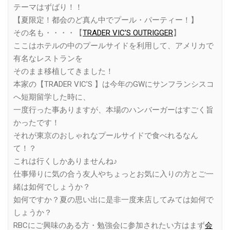
テーマはずばり！！
【夏限定！都会のど真ん中でプール・パーティー！】
その名も・・・・【
TRADER VIC’S OUTRIGGER
】
ここはホテルの中のプールサイドを利用して、アメリカで
有名なレストランを
そのまま移植してきました！
本家の【TRADER VIC’S 】は今年のGWにサンフランシスコ
へ短期留学した時に、
一度行った事ありますが、本場のハンバーガーはすごく旨
かったです！
それが東京のおしゃれなプールサイドで食べれるなん
て！？
これは行くしかありませんね♪
仕事帰りに気の合う友人やちょっとお気に入りの方とご一
緒は如何でしょうか？
如何ですか？夏の思い出に是非一度来店してみては如何で
しょうか？
RBCにご興味のある方・勉強会に参加されたい方はまず
会