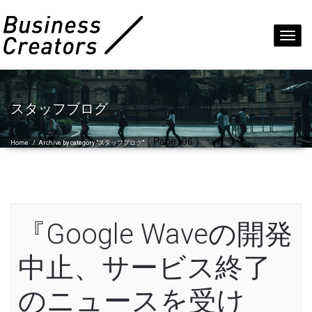
Toggl
navig
スタッフブログ
( Page196 )
Home
/
Archive by category "スタッフブログ"
『Google Waveの開発
中止、サービス終了
のニュースを受け