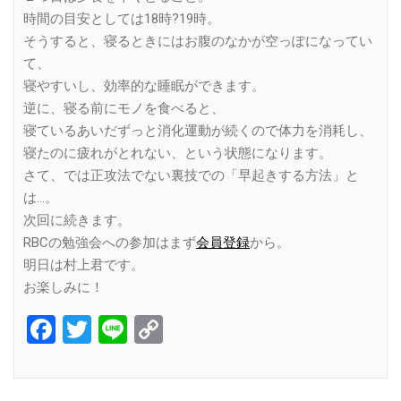
時間の目安としては18時?19時。
そうすると、寝るときにはお腹のなかが空っぽになってい
て、
寝やすいし、効率的な睡眠ができます。
逆に、寝る前にモノを食べると、
寝ているあいだずっと消化運動が続くので体力を消耗し、
寝たのに疲れがとれない、という状態になります。
さて、では正攻法でない裏技での「早起きする方法」と
は…。
次回に続きます。
RBCの勉強会への参加はまず
会員登録
から。
明日は村上君です。
お楽しみに！
Facebook
Twitter
Line
Copy
Link