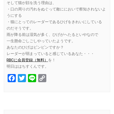
そして猫が顔を洗う理由は、
・口の周りの汚れをぬぐって敵ににおいで察知されないよ
うにする
・猫にとってのレーダーであるひげをきれいにしている
のだそうです。
雨が降る前は湿気が多く、ひげがへたるといやなので
一生懸命ごしごしやっていたようです。
あなたのひげはビンビンですか？
レーダーが弱まっていると感じているあなた・・・
RBCに会員登録（無料）
を！
明日ははちすくんです。
Facebook
Twitter
Line
Copy
Link