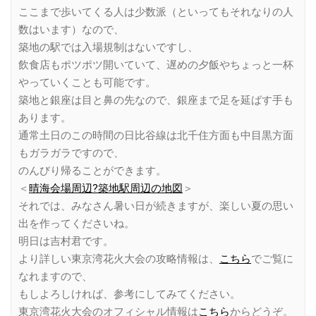
ここまで歩いてくる人は少数派（といってもそれなりの人
数はいます）なので、
築地の駅では入場規制はないですし、
飲食店もポツポツ開いていて、遅めの夕飯やちょっと一杯
やっていくことも可能です。
築地と銀座は目と鼻の先なので、銀座まで足を延ばす手も
あります。
通常土日のこの時間の日比谷線は北千住方面も中目黒方面
もガラガラですので、
のんびり帰ることができます。
＜
晴海会場周辺?築地駅周辺の地図
＞
それでは、みなさん暑い日が続きますが、楽しい夏の思い
出を作ってくださいね。
明日は吉村君です。
より詳しい東京湾花火大会の攻略情報は、
こちら
でご覧に
なれますので、
もしよろしければ、参考にしてみてください。
東京湾花火大会のオフィシャル情報は
こちら
からどうぞ。