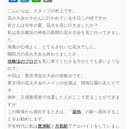
Link
こんにちは。スタッフの村上です。
花火大会がさかんに行われている今日この頃ですが、
皆さんは今年の夏、花火を見に行きましたか？
私は先日横浜の神奈川新聞の花火大会を見に行ってきまし
た。
海風が心地よく、とてもきれいな花火でした。
隅田川の花火大会も終わりましたが、
攻略法のブログ
を見に来てくださる方がとても多いような
ので、
今回は、東京湾花火大会の攻略法です。
東京湾の花火大会のメインの会場は、晴海公園のあたりで
す。
例年、入場整理券で当選した人がここで見ることができま
すが、
この晴海から脱出するときは、「
築地
」の駅へ脱出するこ
とをお勧めします。
学生時代に私は
豊洲駅
と
月島駅
でアルバイトをしていまし