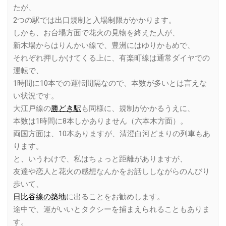
たが、
2つの駅では出口規制と入場制限がかかります。
しかも、お台場方面で花火の見物を終えた人が、
新木場からはりんかい線で、豊洲にはゆりかもめで、
それぞれ押しかけてくる上に、有楽町線は通常ダイヤでの
運転で、
1時間に10本での運転間隔なので、本数が多いとは言えな
い状況です。
大江戸線の
勝どき駅
も同様に、規制がかかるうえに、
本数は1時間に8本しかありません（六本木方面）。
両国方面は、10本ありますが、清澄白河どまりの列車もあ
ります。
と、いうわけで、私はちょっと距離がありますが、
友達や恋人と花火の感想なんかをお話ししながらのんびり
歩いて、
日比谷線の築地
に出ることをお勧めします。
途中で、運がいいとタクシーを捕まえられることもありま
す。