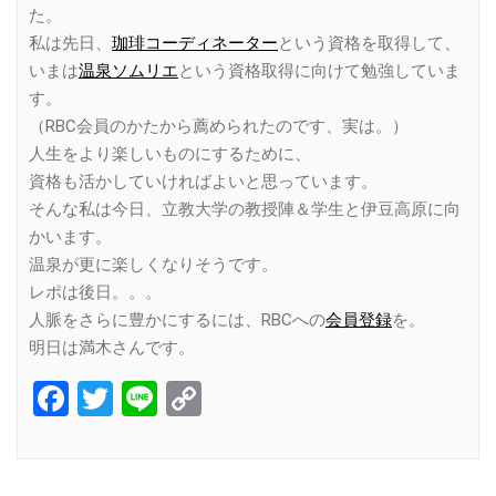
た。
私は先日、
珈琲コーディネーター
という資格を取得して、
いまは
温泉ソムリエ
という資格取得に向けて勉強していま
す。
（RBC会員のかたから薦められたのです、実は。）
人生をより楽しいものにするために、
資格も活かしていければよいと思っています。
そんな私は今日、立教大学の教授陣＆学生と伊豆高原に向
かいます。
温泉が更に楽しくなりそうです。
レポは後日。。。
人脈をさらに豊かにするには、RBCへの
会員登録
を。
明日は満木さんです。
Facebook
Twitter
Line
Copy
Link