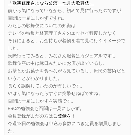
「歌舞伎座さよなら公演 七月大歌舞伎」
前から気になっていながら、初めて見に行ったのですが、
百聞は一見にしかずですね。
わたしの歌舞伎についての知識は
テレビの特集と林真理子さんのエッセイ程度しかなく
それによると、お金持ちが着物を着て見に行くイメージで
した。
実際行ってみると、みなさん服装はカジュアルですし
歌舞伎座の中は縁日みたいにお店が出ているし、
お茶とかお菓子を食べながら見ているし、庶民の芸術だと
いうことがわかりました。
長らく誤解していたのが悔しいです。
やはり気になったらすぐに突撃せねばですね。
百聞は一見にしかずを実感です。
RBCの勉強会も百聞は一見にしかず。
会員登録がまだの方は
ご登録を
！
今週18日の勉強会は申込み多数につき定員を増員しまし
た。