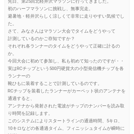
先日、第25回北軽井沢マラソンに行ってきました。
初のハーフマラソンに挑戦し、無事完走。
避暑地・軽井沢らしく涼しくて非常に走りやすい気候でし
た。
さて、みなさんはマラソン大会でタイムをどうやって
計測しているのかご存知ですか？
それぞれ各ランナーのタイムをどうやって正確に計るの
か。
今回大会に初めて参加し、私も初めて知ったのですが・・
実はRCチップという500円硬貨大の小型発信機チップを各
ランナーの
靴ひもに装着することで計測しているのです。
RCチップを装着したランナーがカーペット状のアンテナを
通過すると、
アンテナから発射された電波がチップのナンバーを読み取
り時間を記録します。
このシステムによりスタートラインの通過時間、5キロ、
10キロなどの各通過タイム、フィニッシュタイムが瞬時に