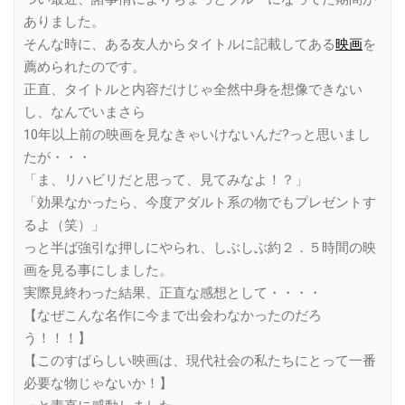
ありました。
そんな時に、ある友人からタイトルに記載してある
映画
を
薦められたのです。
正直、タイトルと内容だけじゃ全然中身を想像できない
し、なんでいまさら
10年以上前の映画を見なきゃいけないんだ?っと思いまし
たが・・・
「ま、リハビリだと思って、見てみなよ！？」
「効果なかったら、今度アダルト系の物でもプレゼントす
るよ（笑）」
っと半ば強引な押しにやられ、しぶしぶ約２．５時間の映
画を見る事にしました。
実際見終わった結果、正直な感想として・・・・
【なぜこんな名作に今まで出会わなかったのだろ
う！！！】
【このすばらしい映画は、現代社会の私たちにとって一番
必要な物じゃないか！】