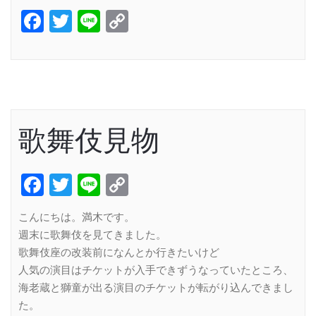
Facebook
Twitter
Line
Copy
Link
歌舞伎見物
Facebook
Twitter
Line
Copy
Link
こんにちは。満木です。
週末に歌舞伎を見てきました。
歌舞伎座の改装前になんとか行きたいけど
人気の演目はチケットが入手できずうなっていたところ、
海老蔵と獅童が出る演目のチケットが転がり込んできまし
た。