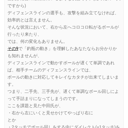
ですから)
ディフェンスラインの選手も、攻撃を組み立てなければ、
効率的とは言えません。
そんな状況において、右から左へコロコロ転がるボールが
行ったり来たり、
では、何の変化もありません。
その9
で「釣瓶の動き」を理解したあなたならお分かりか
も知れませんが、
ディフェンスラインで動かすボールが遅くて単調であれ
ば、相手チームのディフェンスラインでは、
ボールの動きに対応してキレイなカタチが出来てしまいま
す。
つまり、二手先、三手先が、遅くて単調なボール回しによ
って手詰まりになってしまうのです。
ここを課題と見た中田氏が、
・右から左にいくと見せかけてやっぱり右に
とか
・2タッチでボール回しをする中にダイレクト(=1タッチ)を