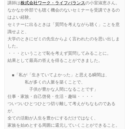
講師は
株式会社ワーク・ライフバランス
の小室淑恵さん。
なかなか外部でも聴く機会のないセミナーを受講できるの
はよい経験。
セミナーに出るときは「質問を考えながら聴く」ことを意
識せよと、
大学のときにゼミの先生からよく言われたのを思い出しま
した。
・・・ということで恥を考えず質問してみることに。
結果として最高の答えを得ることができました。
■「私が「生きていてよかった」と思える瞬間は、
私が多くの人脈を築くことで、
子供が豊かな人間になることです」
仕事・家族・自己啓発・生活・趣味・・・・
ついついひとつひとつ切り離して考えがちなものである
が、
全ての活動が人生を豊かにするだけではなく、
家族を始めとする周囲に還元していくことができること。