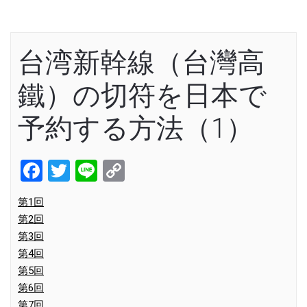
台湾新幹線（台灣高
鐵）の切符を日本で
予約する方法（1）
Facebook
Twitter
Line
Copy
Link
第1回
第2回
第3回
第4回
第5回
第6回
第7回