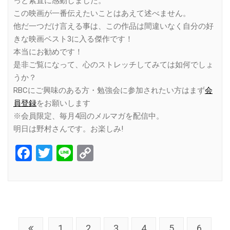
っと素直に感動しました。
この映画が一番伝えたいことはあえて述べません。
他だ一つだけ言える事は、この作品は間違いなく自分の好
きな映画ベスト3に入る傑作です！
本当にお勧めです！
是非ご覧になって、心のストレッチしてみては如何でしょ
うか？
RBCにご興味のある方・勉強会に参加されたい方はまず
会
員登録
をお願いします
※会員限定、毎月4回のメルマガを配信中。
明日は野村さんです。お楽しみ!
Facebook
Twitter
Line
Copy
Link
1
2
3
4
5
6