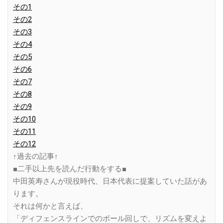
その1
その2
その3
その4
その5
その6
その7
その8
その9
その10
その11
その12
↑過去の記事↑
■二手以上先を読んだ行動をする■
中田英寿さんが現役時代、日本代表に提案していた話があ
ります。
それは何かと言えば、
「ディフェンスラインでのボール回しで、リズムを変えよ