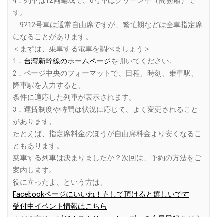
4．列車は12両編成で、6号車はグリーン車（商務廂）で
す。
9?12号車は通常自由席ですが、繁忙期などは全車指定席
になることがあります。
＜まずは、乗車する電車を調べましょう＞
1．
台湾新幹線のホームページ
を開いてください。
2．ページ中央のフォーマットで、日程、時刻、乗車駅、
降車駅を入力すると、
条件に適応した列車が表示されます。
3．運賃制度や時間は状況に応じて、よく変更されること
があります。
たとえば、指定席料金のほうが自由席料金より安くなるこ
ともあります。
乗車する列車は決まりましたか？次回は、予約の方法をご
案内します。
役に立ったよ、という方は、
Facebookページにいいね！もして頂けると嬉しいです
受付中イベント情報はこちら