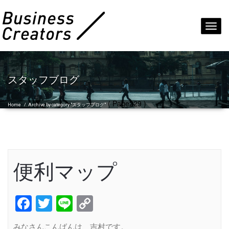
Toggl
navig
スタッフブログ
( Page229 )
Home
/
Archive by category "スタッフブログ"
便利マップ
Facebook
Twitter
Line
Copy
Link
みなさんこんばんは、吉村です。