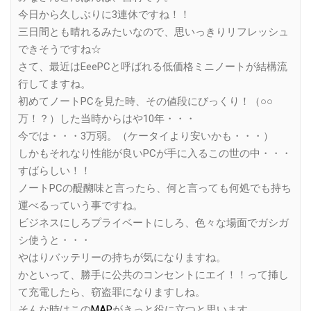
今日から久しぶりに3連休ですね！！
三日間とも晴れるみたいなので、思いっきりリフレッシュ
できそうですね☆
さて、最近はEeePCと呼ばれる低価格ミニノートが結構流
行してますね。
初めてノートPCを見た時、その値段にびっくり！（○○
万！？）した当時からはや10年・・・
今では・・・3万弱。（ケータイより安いかも・・・）
しかもそれなり性能が良いPCが手に入るこの世の中・・・
すばらしい！！
ノートPCの醍醐味と言ったら、何と言っても何処でも持ち
運べるっていう事ですね。
ビジネスにしろプライベートにしろ、色々な場面でガシガ
シ使うと・・・
やはりバッテリーの持ちが気になりますね。
かといって、勝手に公共のコンセントにエイ！！って挿し
て充電したら、窃盗罪になりますしね。
そんな時はこの
MAP
がきっと役に立つと思います。