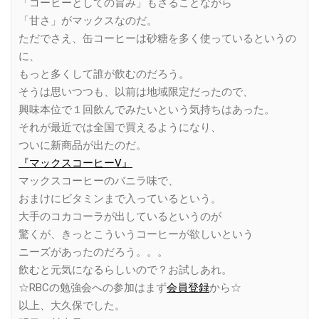
「コーヒーとしての旨み」もさることながら
「甘さ」がマックスなのだ。
ただでさえ、缶コーヒーは砂糖を多く使っているというの
に、
もっと多くして誰が飲むのだろう。
そうは思いつつも、以前は地域限定だったので、
興味本位で１回飲んでみたいという気持ちはあった。
それが最近では全国で買えるようになり、
ついに新商品が出たのだ。
『マックスコーヒーV』
マックスコーヒーのバニラ味で、
おまけにビタミンまで入っているという。
大手のコカコーラが出しているというのが
驚くが、きっとこういうコーヒーが欲しいという
ニーズがあったのだろう。。。
飲むと元気になるらしいので？お試しあれ。
☆RBCの勉強会への参加はまず
会員登録
から☆
以上、大久保でした。