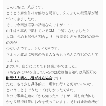
Link
こんにちは。八須です。
とうとう麻生首相が解散を明言し、久方ぶりの総選挙が近
づいてきましたね。
そこで今回は選挙の話題なんですが・・・
山手線の車内で流れているCM、ご覧になりました？
人口に占める20代の割合より、投票者に占める20代の割合
の方が
少ないんですよ、というCMです。
ちょっと政治に興味のある人ならもちろんご存じのことで
しょうが
あのCM、自分にはとても好感が持てました。
（ちなみにCMを出しているのは総務相自治行政局認可の
財団法人明るい選挙推進協会
です）
ただ、もう少し具体的に、選挙に行くと何がいいのか、
ということまでうたってほしかったですね。
自分で事業を始めてから知ったのですが、国も自治体も
かなり経済対策にお金を使っています。それは金融危機が