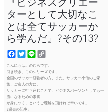
『ビジネスクリエー
ターとして大切なこ
とは全てサッカーか
ら学んだ』?その13?
Facebook
Twitter
Line
Copy
Link
こんにちは。のむらです。
引き続き、このシリーズです。
全国のサッカー経験者の方、また、サッカー小僧のご家
族、ご友人の方に、
サッカーに打ち込むことで、ビジネスパーソンとしても一
流になるための素養
が身につく、というご理解を頂ければ幸いです。
↓過去の記事↓