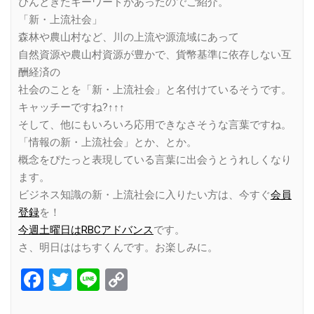
ぴんときたキーワードがあったのでご紹介。
「新・上流社会」
森林や農山村など、川の上流や源流域にあって
自然資源や農山村資源が豊かで、貨幣基準に依存しない互
酬経済の
社会のことを「新・上流社会」と名付けているそうです。
キャッチーですね?↑↑↑
そして、他にもいろいろ応用できなさそうな言葉ですね。
「情報の新・上流社会」とか、とか。
概念をぴたっと表現している言葉に出会うとうれしくなり
ます。
ビジネス知識の新・上流社会に入りたい方は、今すぐ
会員
登録
を！
今週土曜日はRBCアドバンス
です。
さ、明日ははちすくんです。お楽しみに。
Facebook
Twitter
Line
Copy
Link