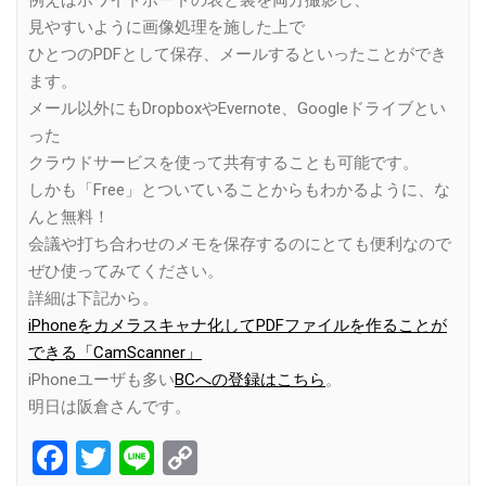
例えばホワイトボードの表と裏を両方撮影し、
見やすいように画像処理を施した上で
ひとつのPDFとして保存、メールするといったことができ
ます。
メール以外にもDropboxやEvernote、Googleドライブとい
った
クラウドサービスを使って共有することも可能です。
しかも「Free」とついていることからもわかるように、な
んと無料！
会議や打ち合わせのメモを保存するのにとても便利なので
ぜひ使ってみてください。
詳細は下記から。
iPhoneをカメラスキャナ化してPDFファイルを作ることが
できる「CamScanner」
iPhoneユーザも多い
BCへの登録はこちら
。
明日は阪倉さんです。
Facebook
Twitter
Line
Copy