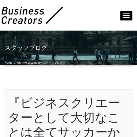
Toggl
navig
スタッフブログ
( Page188 )
Home
/
Archive by category "スタッフブログ"
『ビジネスクリエー
ターとして大切なこ
とは全てサッカーか