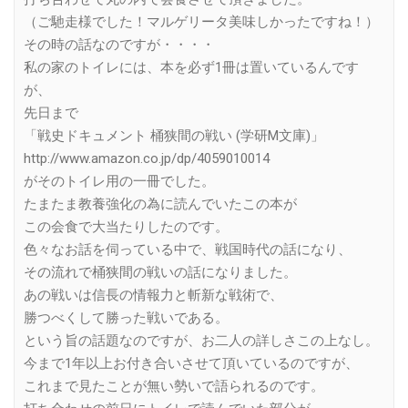
（ご馳走様でした！マルゲリータ美味しかったですね！）
その時の話なのですが・・・・
私の家のトイレには、本を必ず1冊は置いているんです
が、
先日まで
「戦史ドキュメント 桶狭間の戦い (学研M文庫)」
http://www.amazon.co.jp/dp/4059010014
がそのトイレ用の一冊でした。
たまたま教養強化の為に読んでいたこの本が
この会食で大当たりしたのです。
色々なお話を伺っている中で、戦国時代の話になり、
その流れで桶狭間の戦いの話になりました。
あの戦いは信長の情報力と斬新な戦術で、
勝つべくして勝った戦いである。
という旨の話題なのですが、お二人の詳しさこの上なし。
今まで1年以上お付き合いさせて頂いているのですが、
これまで見たことが無い勢いで語られるのです。