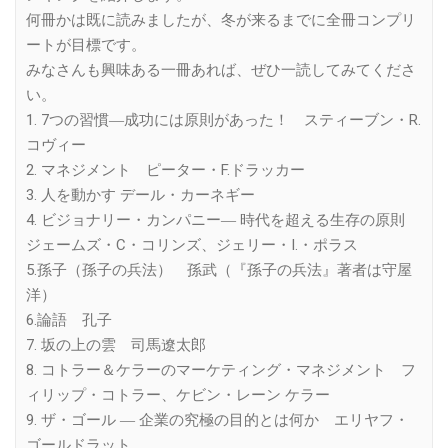
何冊かは既に読みましたが、冬が来るまでに全冊コンプリ
ートが目標です。
みなさんも興味ある一冊あれば、ぜひ一読してみてくださ
い。
1. 7つの習慣―成功には原則があった！ スティーブン・R.
コヴィー
2. マネジメント ピーター・F.ドラッカー
3. 人を動かす デール・カーネギー
4. ビジョナリー・カンパニー― 時代を超える生存の原則
ジェームズ・C・コリンズ、ジェリー・I.・ポラス
5.孫子（孫子の兵法） 孫武（『孫子の兵法』著者は守屋
洋）
6.論語 孔子
7. 坂の上の雲 司馬遼太郎
8. コトラー＆ケラーのマーケティング・マネジメント フ
ィリップ・コトラー、ケビン・レーン ケラー
9. ザ・ゴール ― 企業の究極の目的とは何か エリヤフ・
ゴールドラット