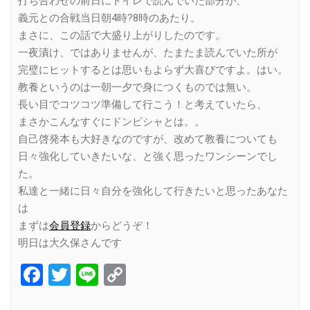
打ち合わせの前日にトイレで読んでいた部分が、
義元との合戦当日朝4時?8時のあたり。
まさに、この話で大盛り上がりしたのです。
一夜漬け、ではありませんが、たまたま読んでいた所が
完璧にヒットするとは思いもよらず大喜びですよ。はい。
教養というのは一朝一夕で身につくものでは無い。
長い目でコツコツ準備して行こう！と考えていたら、
まさかこんなすぐにドンピシャとは。。
自己啓発本も大好きなのですが、改めて教養についても
日々強化していきたいな、と強く思ったワンシーンでし
た。
私達と一緒に日々自分を強化して行きたいと思ったあなた
は
まずは
会員登録
からどうぞ！
明日は大久保さんです
Facebook
Twitter
Line
Copy
Link