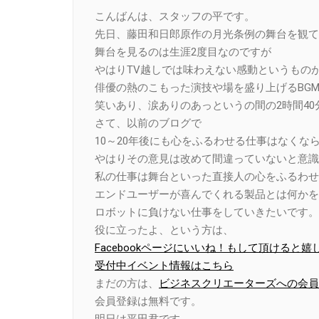
Link
こんばんは、スタッフの平です。
先日、藤田和日郎原作の月光条例の舞台を観て
舞台を見るのは生涯2度目なのですが
やはりTV越しでは味わえない感動というもの
俳優の熱のこもった演技や場を盛り上げるBG
笑いあり、涙ありのあっというの間の2時間40
さて、以前のブログで
10～20年後にも心をふるわせる仕事はなくな
やはりその意見は改めて間違っていないと意識
私の仕事は舞台といった直接人の心をふるわせ
エンドユーザーが喜んでくれる製品とは何かを
ロボットに負けない仕事をしていきたいです。
役に立ったよ、という方は、
Facebookページにいいね！もして頂けると嬉
受付中イベント情報はこちら
まだの方は、
ビジネスクリエーターズへの会員
会員登録は無料です。
明日は平田君です。