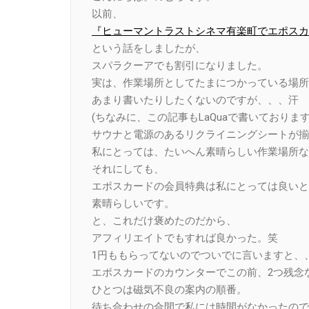
以前、
『ヒューマントラストシネマ有楽町でエポスカ
という話をしましたが、
スパラクーアでも割引になりました。
実は、作業場所としてたまにつかっている場所
あまり書いたりしたくないのですが、、、汗
(ちなみに、この記事もLaQuaで書いております
サウナと電源のあるリクライニングシートが揃
私にとっては、たいへん素晴らしい作業場所な
それにしても、
エポスカードの会員特典は私にとっては良いと
素晴らしいです。
と、これだけ褒めたのだから、
アフィリエイトでもすれば良かった。笑
1円ももらってないのでついでに言いますと、
エポスカードのカウンターでこの前、2つ残念
ひとつは磁気不良の案内の順番。
待ち合わせの合間で私には時間がなかったので