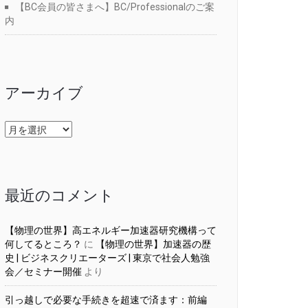
【BC会員の皆さまへ】BC/Professionalのご案
内
アーカイブ
ア
ー
カ
イ
ブ
最近のコメント
【物理の世界】高エネルギー加速器研究機構って
何してるところ？
に
【物理の世界】加速器の歴
史 | ビジネスクリエーターズ | 東京で社会人勉強
会／セミナー開催
より
引っ越しで必要な手続きを超速で済ます：前編