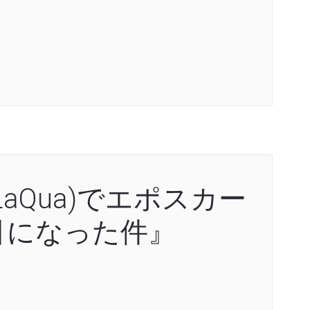
aQua)でエポスカー
引になった件』