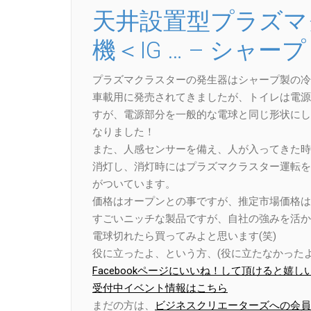
天井設置型プラズマ
機＜IG … – シャープ
プラズマクラスターの発生器はシャープ製の冷
車載用に発売されてきましたが、トイレは電源
すが、電源部分を一般的な電球と同じ形状にし
なりました！
また、人感センサーを備え、人が入ってきた時
消灯し、消灯時にはプラズマクラスター運転を
がついています。
価格はオープンとの事ですが、推定市場価格は税
すごいニッチな製品ですが、自社の強みを活か
電球切れたら買ってみよと思います(笑)
役に立ったよ、という方、(役に立たなかったよ
Facebookページにいいね！して頂けると嬉し
受付中イベント情報はこちら
まだの方は、
ビジネスクリエーターズへの会員