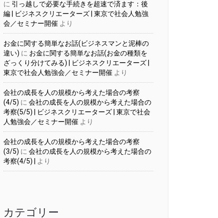
に
引っ越しで必要な手続きを超速で済ます：後
編 | ビジネスクリエーターズ | 東京で社会人勉強
会／セミナー開催
より
お金に関する簡単なお話(ビジネスマンと泥棒の
違い)
に
お金に関する簡単なお話(お金の種類を
ざっくり分けてみる) | ビジネスクリエーターズ |
東京で社会人勉強会／セミナー開催
より
会社の成長を人の規模から考えた場合の考察
(4/5)
に
会社の成長を人の規模から考えた場合の
考察(5/5) | ビジネスクリエーターズ | 東京で社会
人勉強会／セミナー開催
より
会社の成長を人の規模から考えた場合の考察
(3/5)
に
会社の成長を人の規模から考えた場合の
考察(4/5) |
より
カテゴリー