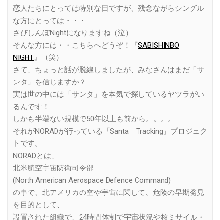
恋人たちにとっては特別な日ですが、残念ながらシングル
な方にとっては・・・
さびしんぼNightになりますね（泣）
そんな方には・・こちらへどうぞ！『
SABISHINBO
NIGHT
』（笑）
さて、ちょっと話が脱線しましたが、みなさんはまだ「サ
ンタ」を信じますか？
実は世の中には「サンタ」を本気で探しているヤツラがい
るんです！
しかも半端ない規模で50年以上も前から。。。。
それがNORADが行っている「Santa Tracking」プロジェク
トです。
NORADとは、
北米航空宇宙防衛司令部
(North American Aerospace Defence Command)
の事で、北アメリカの空や宇宙に関して、危険の早期発見
を目的として、
設置された組織で、24時間体制で宇宙状況や核ミサイル・