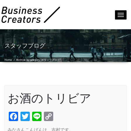
Toggl
navig
スタッフブログ
( Page282 )
Home
/
Archive by category "スタッフブログ"
お酒のトリビア
Facebook
Twitter
Line
Copy
Link
みなさんこんばんは、吉村です。