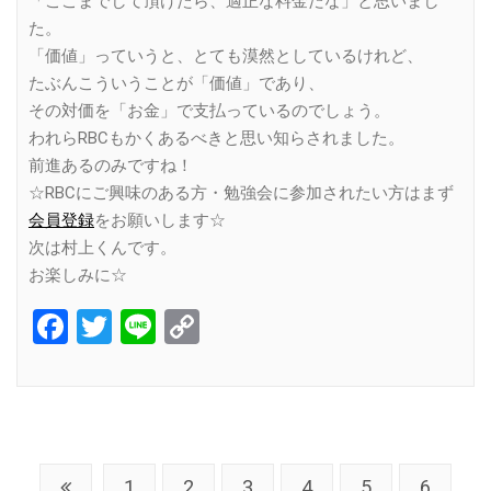
「ここまでして頂けたら、適正な料金だな」と思いまし
た。
「価値」っていうと、とても漠然としているけれど、
たぶんこういうことが「価値」であり、
その対価を「お金」で支払っているのでしょう。
われらRBCもかくあるべきと思い知らされました。
前進あるのみですね！
☆RBCにご興味のある方・勉強会に参加されたい方はまず
会員登録
をお願いします☆
次は村上くんです。
お楽しみに☆
Facebook
Twitter
Line
Copy
Link
1
2
3
4
5
6