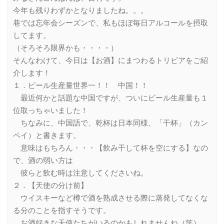
今年も残りわずかとなりましたね。。。
巷では忘年会シーズンで、私もほぼ毎日アルコールを摂取
してます。
（そろそろ限界かも・・・・）
そんなわけて、今日は【お酒】にまつわるトリビアをご紹
介します！
１．ビール生産量世界一！！ 中国！！
最近何かと話題な中国ですが、ついにビール生産量も１
位取っちゃいました！
ちなみに、中国語で、乾杯は日本同様、「干杯」（カン
ペイ）と書きます。
意味はもちろん・・・【飲み干して杯を空にする】なの
で、酒の弱い方は
彼らと飲む時は注意してくださいね。
２．【天使の分け前】
ウイスキーなど樽で酒を熟成させる際に蒸発してなくな
る分のことを指すそうです。
お酒好きな天使たちがいるのかもしれませんね（笑）