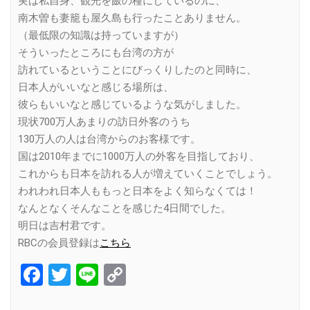
実は私自身、観光を飯の種にしているのに、
南木曽も妻籠も屋久島も行ったことありません。
（最低限の知識は持っていますが）
そういったところにも台湾の方が
訪れているということにびっくりしたのと同時に、
日本人がいいなと感じる場所は、
彼らもいいなと感じているような気がしました。
現状700万人あまりの訪日外客のうち
130万人の人は台湾からのお客様です。
国は2010年までに1000万人の外客を目指しており、
これからも日本を訪れる人が増えていくことでしょう。
われわれ日本人ももっと日本をよく知らなくては！
なんとなくそんなことを感じた4日間でした。
明日は吉村君です。
RBCの会員登録は
こちら
Facebook
Twitter
Line
Copy
Link