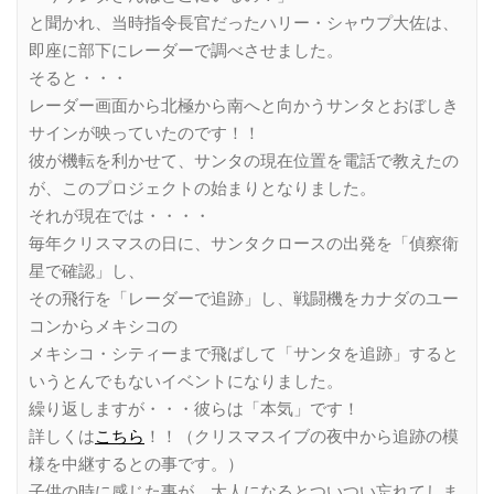
と聞かれ、当時指令長官だったハリー・シャウプ大佐は、
即座に部下にレーダーで調べさせました。
そると・・・
レーダー画面から北極から南へと向かうサンタとおぼしき
サインが映っていたのです！！
彼が機転を利かせて、サンタの現在位置を電話で教えたの
が、このプロジェクトの始まりとなりました。
それが現在では・・・・
毎年クリスマスの日に、サンタクロースの出発を「偵察衛
星で確認」し、
その飛行を「レーダーで追跡」し、戦闘機をカナダのユー
コンからメキシコの
メキシコ・シティーまで飛ばして「サンタを追跡」すると
いうとんでもないイベントになりました。
繰り返しますが・・・彼らは「本気」です！
詳しくは
こちら
！！（クリスマスイブの夜中から追跡の模
様を中継するとの事です。）
子供の時に感じた事が、大人になるとついつい忘れてしま