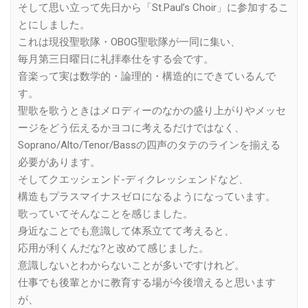
そして思い立って先日から「St.Paul’s Choir」に参加するこ
とにしました。
これは現役聖歌隊・OBOG聖歌隊が一同に集い、
毎月第三日曜日に礼拝奉仕をする会です。
音楽って実は数学的・論理的・構造的にできているんで
す。
聖歌を歌うときはメロディーのなかの盛り上がりやメッセ
ージをどう伝えるかヨコに考えるだけではなく、
Soprano/Alto/Tenor/Bassの四声のタテのラインを揃える
必要があります。
そしてクエッシェンド-ディクレッシェンドなど、
構造もプラスマイナスゼロになるようになっています。
歌っていてそんなことを感じました。
身近なことでも意識して体系立てて考えると、
応用が利くんだな?と改めて感じました。
意識しないとわからないことが多いですけれど。
仕事でも後輩とかに教育する場が今後増えると思います
が、