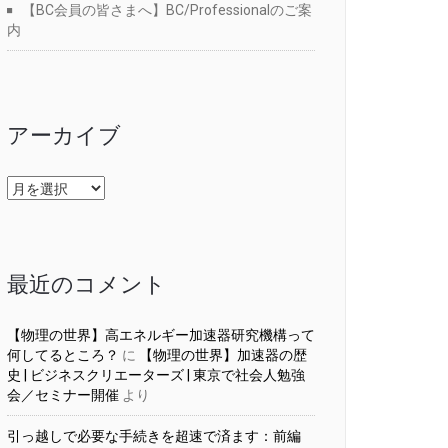
【BC会員の皆さまへ】BC/Professionalのご案
内
アーカイブ
ア
ー
カ
イ
ブ
最近のコメント
【物理の世界】高エネルギー加速器研究機構って
何してるところ？
に
【物理の世界】加速器の歴
史 | ビジネスクリエーターズ | 東京で社会人勉強
会／セミナー開催
より
引っ越しで必要な手続きを超速で済ます：前編