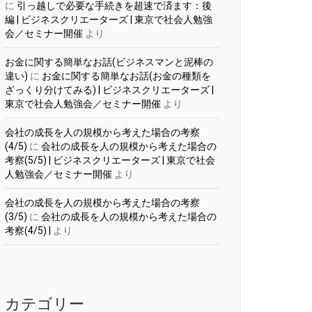
に
引っ越しで必要な手続きを超速で済ます：後
編 | ビジネスクリエーターズ | 東京で社会人勉強
会／セミナー開催
より
お金に関する簡単なお話(ビジネスマンと泥棒の
違い)
に
お金に関する簡単なお話(お金の種類を
ざっくり分けてみる) | ビジネスクリエーターズ |
東京で社会人勉強会／セミナー開催
より
会社の成長を人の規模から考えた場合の考察
(4/5)
に
会社の成長を人の規模から考えた場合の
考察(5/5) | ビジネスクリエーターズ | 東京で社会
人勉強会／セミナー開催
より
会社の成長を人の規模から考えた場合の考察
(3/5)
に
会社の成長を人の規模から考えた場合の
考察(4/5) |
より
カテゴリー