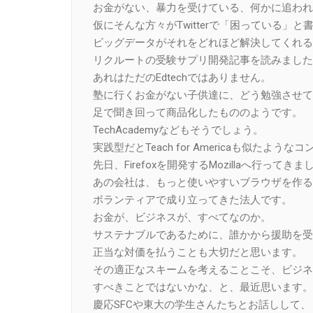
お金がない、暴力を受けている、何かに追われ
仮にそんな方々がTwitterで「困っている」と
ビッグデータがそれをどれほど解決してくれる
リクルートの受験サプリ開発記事を読みました
あれはただのEdtechではありません。
塾に行くお金がない子供達に、どう勉強させて
足で聞き回って商品化したもののようです。
TechAcademyなどもそうでしょう。
実践型だとTeach for Americaも似たよう
先日、Firefoxを開発するMozillaへ行ってき
あの会社は、もっと使いやすいブラウザを作る
ボランティアで成り立ってきた法人です。
お金が、ビジネスが、すべてなのか。
サステナブルであるために、誰かから援助を受
正当な対価を払うことも大切だと思います。
その適正なスキームを考えることこそ、ビジネ
すべきことではないかな、と、最近思います。
慶応SFCや東大の学生さんたちとお話しして、