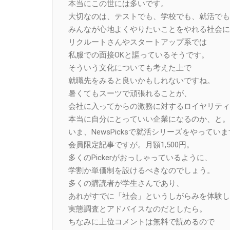
本当にこの世には多いです。
大切なのは、テストでも、学校でも、就活でも
みんなが心地よくやりたいことをやれる社会に
リクルートさんやスタートアップ系では
私服での面接OKと謳っているそうです。
そういう文化についても考えた上で
就職先をみると良いかもしれないですね。
暑くてもスーツで頑張れることが、
会社に入ってからの激務に対するロイヤリティ
本当に自分にとっていい企業になるのか、と。
いま、NewsPicksで就活シリーズをやってい
会員限定記事ですが。月額1,500円。
多くのPickerがおっしゃっているように、
学割か単価制を設けるべきなのでしょう。
多くの購読者が学生さんであり、
あれがすでに「社会」というしがらみを体験し
実態調査とアドバイスなのだとしたら。
ちなみに上位コメントは無料で読めるので