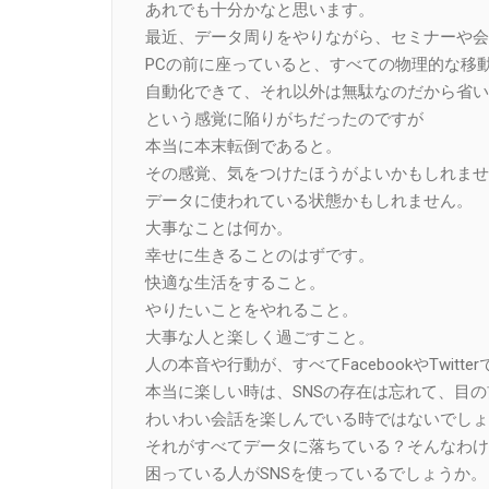
あれでも十分かなと思います。
最近、データ周りをやりながら、セミナーや会
PCの前に座っていると、すべての物理的な移
自動化できて、それ以外は無駄なのだから省い
という感覚に陥りがちだったのですが
本当に本末転倒であると。
その感覚、気をつけたほうがよいかもしれませ
データに使われている状態かもしれません。
大事なことは何か。
幸せに生きることのはずです。
快適な生活をすること。
やりたいことをやれること。
大事な人と楽しく過ごすこと。
人の本音や行動が、すべてFacebookやTwit
本当に楽しい時は、SNSの存在は忘れて、目
わいわい会話を楽しんでいる時ではないでしょ
それがすべてデータに落ちている？そんなわけ
困っている人がSNSを使っているでしょうか。