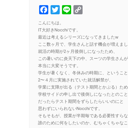
Facebook
Twitter
Line
Copy
Link
こんにちは。
IT大好きNocchiです。
最近は考えるシリーズになってきましたw
ここ数ヶ月で、学生さんと話す機会が増えまし
就活の時期が2ヶ月後倒しになったため、
この暑いのに炎天下の中、スーツの学生さんが
本当に大変そうです。
学生が暑くなく、冬休みの時期に、ということ
2〜４月に実施されていた就活解禁が、
学業に支障が出る（テスト期間とかぶる）ため
学校サイドの申し出で後倒しになったとのこと
だったらテスト期間をずらしたらいいのにと
思わずにいられないNocchiです。
そもそもが、授業が半期毎である必要性すらな
誰のために何をしたいのか、むちゃくちゃなこ