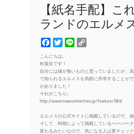
【紙名手配】こ
ランドのエルメス
Facebook
Twitter
Line
Copy
Link
こんにちは。
松葉佐です！
自分には縁が無いものと思っていましたが、高
で知られるエルメスを気軽に所有することがで
がありました！
それがこちら↓
http://www.maisonhermes.jp/feature/584/
エルメスの公式サイトに掲載しているので、偽
そして、時期によって掲載しているペーパーク
変わるみたいなので、気になる人は要チェック