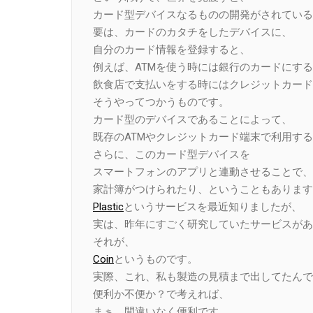
カード型デバイスなるものの開発がされている
要は、カードのカタチをしたデバイスに、
自分のカード情報を登録すると、
例えば、ATMを使う時には銀行のカードにす
飲食店で支払いをする時にはクレジットカード
そうやってつかうものです。
カード型のデバイスであることによって、
既存のATMやクレジットカード端末で利用す
さらに、このカード型デバイスを
スマートフォンのアプリと連動させることで、
家計簿がつけられたり、ということもあります
Plastic
というサービスを最近知りましたが、
実は、昨年にすごく研究していたサービスがあ
それが、
Coin
というものです。
実際、これ、私も製造の見積まで出してたんで
便利か不便か？で考えれば、
まぁ、間違いなく便利です。