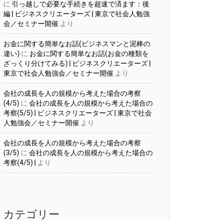
に
引っ越しで必要な手続きを超速で済ます：後
編 | ビジネスクリエーターズ | 東京で社会人勉強
会／セミナー開催
より
お金に関する簡単なお話(ビジネスマンと泥棒の
違い)
に
お金に関する簡単なお話(お金の種類を
ざっくり分けてみる) | ビジネスクリエーターズ |
東京で社会人勉強会／セミナー開催
より
会社の成長を人の規模から考えた場合の考察
(4/5)
に
会社の成長を人の規模から考えた場合の
考察(5/5) | ビジネスクリエーターズ | 東京で社会
人勉強会／セミナー開催
より
会社の成長を人の規模から考えた場合の考察
(3/5)
に
会社の成長を人の規模から考えた場合の
考察(4/5) |
より
カテゴリー