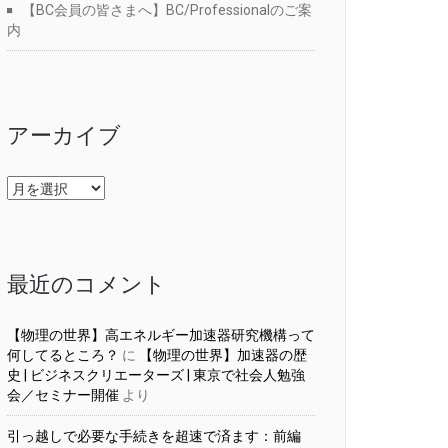
【BC会員の皆さまへ】BC/Professionalのご案
内
アーカイブ
ア
ー
カ
イ
ブ
最近のコメント
【物理の世界】高エネルギー加速器研究機構って
何してるところ？
に
【物理の世界】加速器の歴
史 | ビジネスクリエーターズ | 東京で社会人勉強
会／セミナー開催
より
引っ越しで必要な手続きを超速で済ます：前編