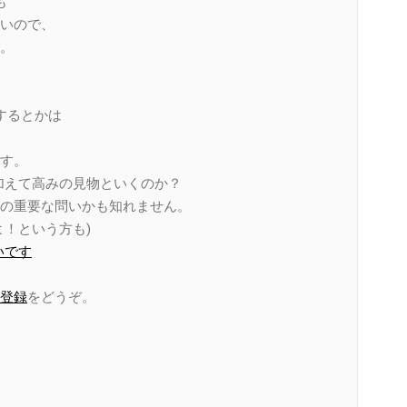
も
いので、
。
するとかは
す。
を加えて高みの見物といくのか？
の重要な問いかも知れません。
！という方も)
いです
登録
をどうぞ。