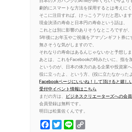
日本のメガバンクのATMが5年くらいで今より
劇的にスマートな方法を採用するとは考えにく
そこに注目すれば、けっこうアリだと思います
現金決済の寿命と日本円の寿命という話は、
これとは別に影響のありそうなところですが、
5年後にお年玉やご祝儀をアマゾンギフト券に
無さそうな気がしますので、
それなりの寿命はあるんじゃないかと予想しま
あとは、これをFacebookの時みたいに、指
というのが、日本の体力のある企業や投資家へ
役に立ったよ、という方、(役に立たなかったよ
Facebookページにいいね！して頂けると嬉し
受付中イベント情報はこちら
まだの方は、
ビジネスクリエーターズへの会員
会員登録は無料です。
明日は松葉佐くんです。
Facebook
Twitter
Line
Copy