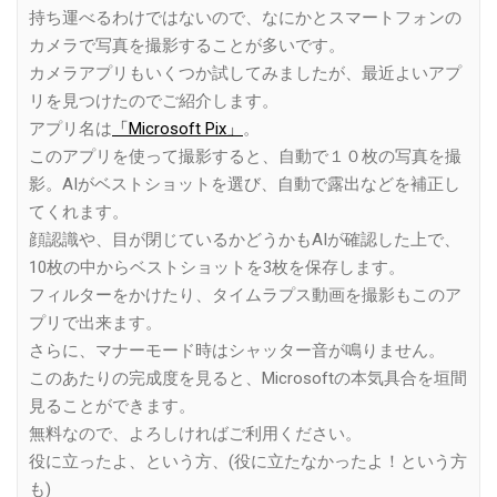
持ち運べるわけではないので、なにかとスマートフォンの
カメラで写真を撮影することが多いです。
カメラアプリもいくつか試してみましたが、最近よいアプ
リを見つけたのでご紹介します。
アプリ名は
「Microsoft Pix」
。
このアプリを使って撮影すると、自動で１０枚の写真を撮
影。AIがベストショットを選び、自動で露出などを補正し
てくれます。
顔認識や、目が閉じているかどうかもAIが確認した上で、
10枚の中からベストショットを3枚を保存します。
フィルターをかけたり、タイムラプス動画を撮影もこのア
プリで出来ます。
さらに、マナーモード時はシャッター音が鳴りません。
このあたりの完成度を見ると、Microsoftの本気具合を垣間
見ることができます。
無料なので、よろしければご利用ください。
役に立ったよ、という方、(役に立たなかったよ！という方
も)