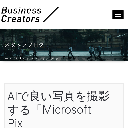
Toggl
navig
スタッフブログ
( Page11 )
Home
/
Archive by category "スタッフブログ"
AIで良い写真を撮影
する「Microsoft
Pix」