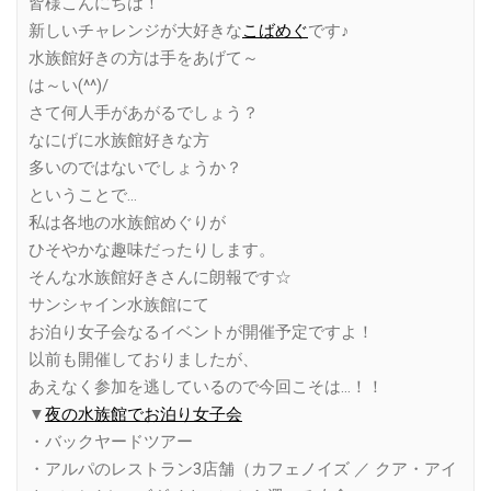
皆様こんにちは！
新しいチャレンジが大好きな
こばめぐ
です♪
水族館好きの方は手をあげて～
は～い(^^)/
さて何人手があがるでしょう？
なにげに水族館好きな方
多いのではないでしょうか？
ということで…
私は各地の水族館めぐりが
ひそやかな趣味だったりします。
そんな水族館好きさんに朗報です☆
サンシャイン水族館にて
お泊り女子会なるイベントが開催予定ですよ！
以前も開催しておりましたが、
あえなく参加を逃しているので今回こそは…！！
▼
夜の水族館でお泊り女子会
・バックヤードツアー
・アルパのレストラン3店舗（カフェノイズ ／ クア・アイ