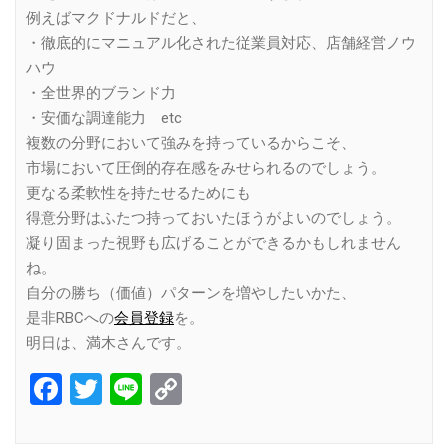
例えばマクドナルドだと、
・徹底的にマニュアル化された従業員対応、店舗経営ノウ
ハウ
・全世界的ブランド力
・安価な調達能力 etc
複数の分野において強みを持っているからこそ、
市場において圧倒的存在感をみせられるのでしょう。
更なる柔軟性を持たせるためにも
得意分野はふたつ持っておいたほうがよいのでしょう。
凝り固まった視野も広げることができるかもしれません
ね。
自分の勝ち（価値）パターンを増やしたいかた、
是非RBCへの
会員登録
を。
明日は、満木さんです。
Facebook
Twitter
Line
Copy
Link