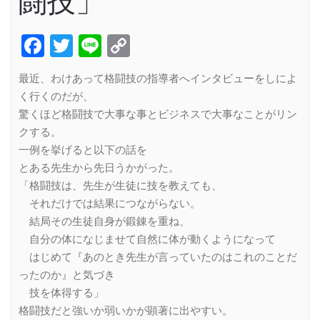
闘技」
Facebook
Twitter
Line
Copy
Link
最近、わけあって格闘技の指導者へインタビューをしによ
く行くのだが、
驚くほど格闘技で大事な事とビジネスで大事なことがリン
クする。
一例を挙げると以下の話を
とある先生から先日うかがった。
「格闘技は、先生が生徒に技を教えても、
それだけでは結果につながらない。
結局その生徒自身が鍛錬を重ね、
自分の体になじませて自然に体が動くようになって
はじめて『あのとき先生が言っていたのはこれのことだ
ったのか』と気づき
技を体得する」
格闘技だと強いか弱いかが顕著に出やすい。