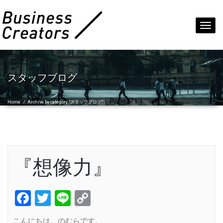
Toggl
navig
スタッフブログ
( Page271 )
Home
/
Archive by category "スタッフブログ"
『想像力』
Facebook
Twitter
Line
Copy
Link
こんにちは。のむらです。