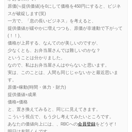
原価(≒提供価値)を0にして価格を450円にすると、ビジネ
スが破綻します(笑)
一方で、「息の長いビジネス」を考えると、
提供価値が緩やかに増えつつも、原価が非連動で下がって
(！！)、
価格が上昇する、なんてのが美しいのですが、
少なくとも、お弁当屋さんでは難しいのかな？
ということは分かりました。
なので、私はお弁当屋さんはやらないと思います。
実は、このことは、人間も同じじゃないかと最近思いま
す。
原価=稼動(時間・体力・財力)
提供価値=成果
価格=価格
と、置き換えてみると、同じに見えてきます。
こういう視点で、もう少し考えてみたいところです。
あなたの価値向上には、、RBCへの
会員登録
をどうぞ！
明日は友部くんです。