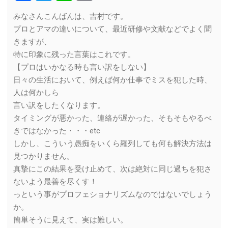
Link
みなさんこんばんは、吉村です。
プロとアマの違いについて、最近研修や文献などでよく聞
きますが、
特に印象に残った言葉はこれです。
【プロはいかなる時も言い訳をしない】
日々の生活において、例えば何か仕事でミスを犯した時、
人は何かしら
言い訳をしたくなります。
タイミングが悪かった、連絡が遅かった、そもそもやるべ
きではなかった・・・etc
しかし、こういう愚痴をいくら羅列しても何も解決方法は
見つかりません。
真摯にこの結果を受け止めて、次は絶対に同じ過ちを犯さ
ないよう最善を尽くす！
っという事がプロフェショナリズムなのではないでしょう
か。
簡単そうに見えて、実は難しい。